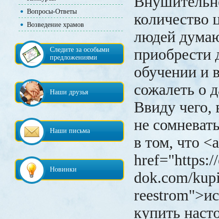
Внушительн
Вопросы-Ответы
количество 
Возведение храмов
людей думаю
Следите за особыми
приобрести 
предложениями
обучении и 
сожалеть о 
Наши друзья
Ввиду чего,
не сомневат
Наши письма
в том, что <a
href="https:/
Новинки
dok.com/kupi
reestrom">и
купить наст