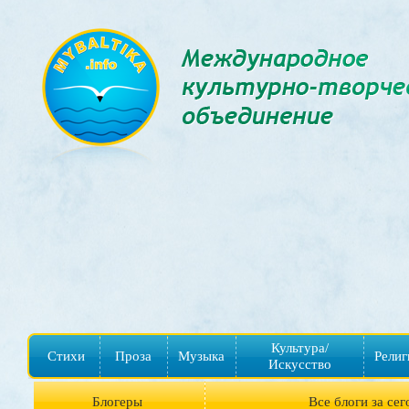
Культура/
Стихи
Проза
Музыка
Религ
Искусство
Блогеры
Все блоги за сег