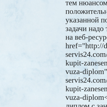
тем нюансом
положитель
указанной п
задачи надо 
на веб-ресур
href="http://
servis24.com
kupit-zanesen
vuza-diplom"
servis24.com
kupit-zanesen
vuza-diplom
диплом с зан