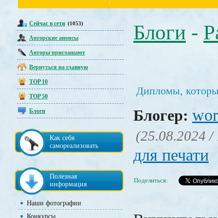
Сейчас в сети
(1053)
Блоги
-
Р
Авторские анонсы
Авторы приглашают
Вернуться на главную
TOP 10
Дипломы, которы
TOP 50
wor
Блогер:
Блоги
(25.08.2024 /
Как себя
самореализовать
для печати
Полезная
Поделиться:
информация
Наши фотографии
Конкурсы