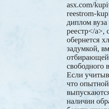
asx.com/kupi
reestrom-kup
диплом вуза 
реестр</a>, 
обернется х
задумкой, вм
отбирающей
свободного в
Если учитыв
что опытной
выпускаютс
наличии обр