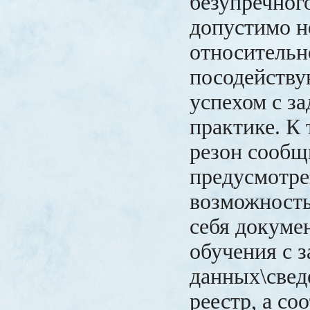
безупречного
допустимо н
относительно
посодейству
успехом с з
практике. К 
резон сообщ
предусмотре
возможность
себя докуме
обучения с 
данных\свед
реестр, а со