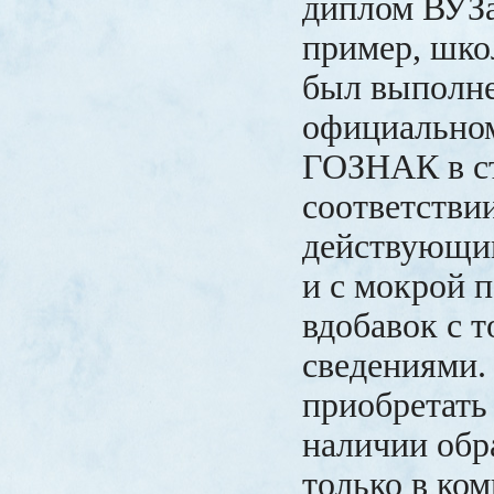
диплом ВУЗа
пример, шко
был выполне
официальном
ГОЗНАК в с
соответствии
действующи
и с мокрой п
вдобавок с 
сведениями.
приобретать
наличии обр
только в ко