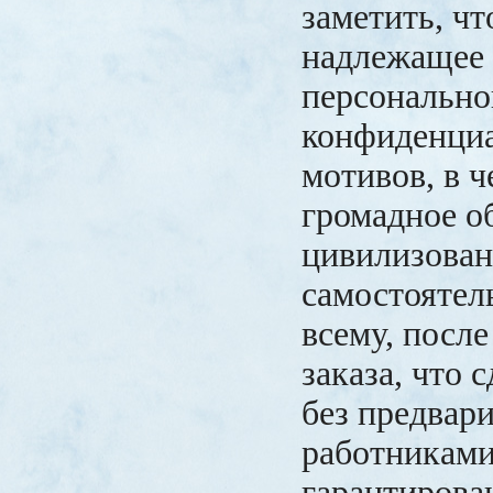
заметить, чт
надлежащее
персонально
конфиденциа
мотивов, в 
громадное о
цивилизова
самостоятел
всему, посл
заказа, что 
без предвар
работникам
гарантирова