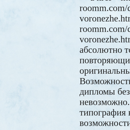
roomm.com/d
voronezhe.ht
roomm.com/d
voronezhe.ht
абсолютно т
повторяющие
оригинальны
Возможность
дипломы без
невозможно.
типография 
возможности