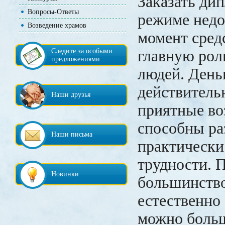
Заказать ди
Вопросы-Ответы
режиме нед
Возведение храмов
момент сред
Следите за особыми
главную рол
предложениями
людей. День
действитель
Наши друзья
приятные во
способны р
Наши письма
практически
трудности. 
Новинки
большинств
естественно
можно боль