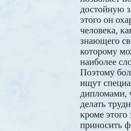
достойную з
этого он ох
человека, к
знающего сво
которому мо
наиболее сл
Поэтому бо
ищут специа
дипломами, 
делать трудн
кроме этого 
приносить 