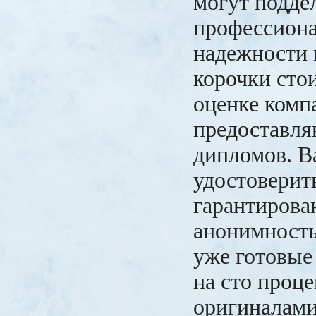
могут подде
профессион
надежности 
корочки сто
оценке комп
предоставл
дипломов. В
удостоверить
гарантирова
анонимность,
уже готовые
на сто проце
оригиналами