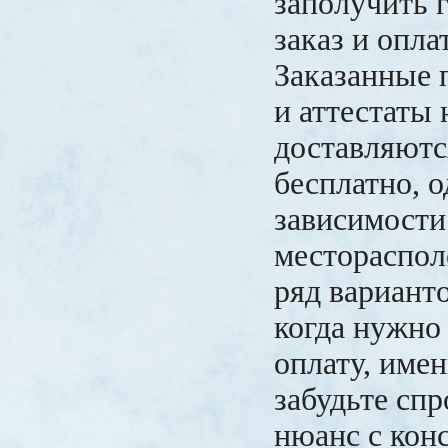
заполучить 
заказ и опла
Заказанные 
и аттестаты
доставляютс
бесплатно, о
зависимости
местораспол
ряд варианто
когда нужно
оплату, име
забудьте сп
нюанс с кон