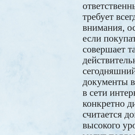
ответственн
требует всег
внимания, о
если покупа
совершает та
действитель
сегодняшни
документы 
в сети интер
конкретно д
считается д
высокого ур