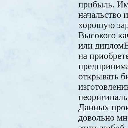
прибыль. Им
начальство 
хорошую зар
Высокого кач
или диплом
на приобрет
предпринима
открывать б
изготовлен
неоригиналь
Данных прои
довольно мно
этим любой 