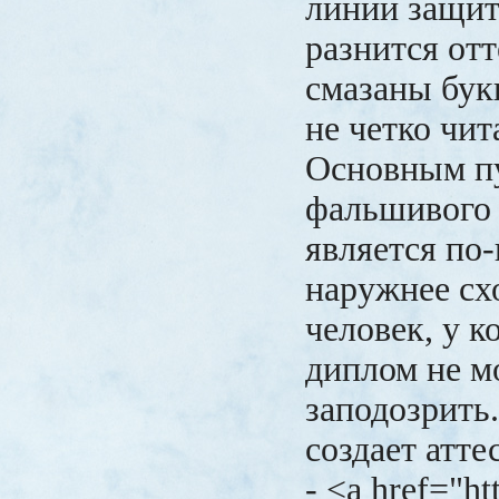
линий защит
разнится отт
смазаны букв
не четко чит
Основным п
фальшивого
является по-
наружнее сх
человек, у к
диплом не мо
заподозрить
создает атт
- <a href="ht