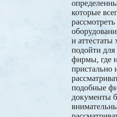
определенны
которые все
рассмотреть
оборудовани
и аттестаты
подойти для
фирмы, где н
пристально 
рассматриват
подобные фи
документы б
внимательн
рассматриват