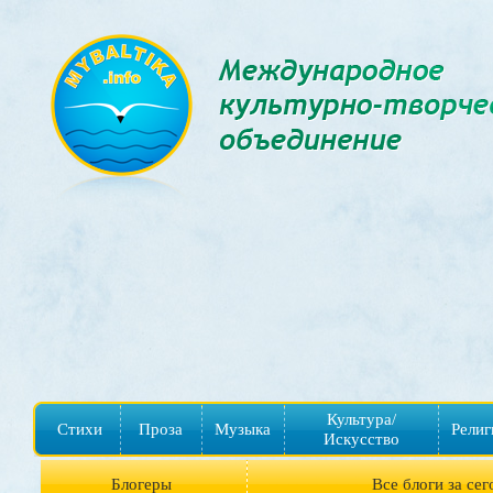
Культура/
Стихи
Проза
Музыка
Религ
Искусство
Блогеры
Все блоги за сег