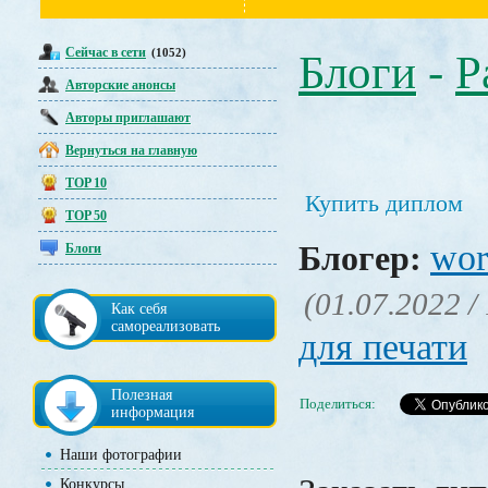
Сейчас в сети
(1052)
Блоги
-
Р
Авторские анонсы
Авторы приглашают
Вернуться на главную
TOP 10
Купить диплом
TOP 50
wor
Блогер:
Блоги
(01.07.2022 /
Как себя
самореализовать
для печати
Полезная
Поделиться:
информация
Наши фотографии
Конкурсы