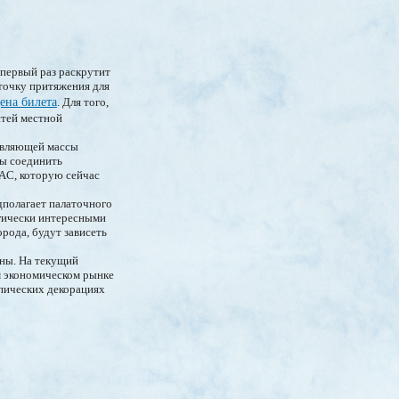
 первый раз раскрутит
точку притяжения для
цена билета
. Для того,
стей местной
давляющей массы
бы соединить
AC, которую сейчас
дполагает палаточного
егически интересными
рода, будут зависеть
сны. На текущий
м экономическом рынке
пических декорациях