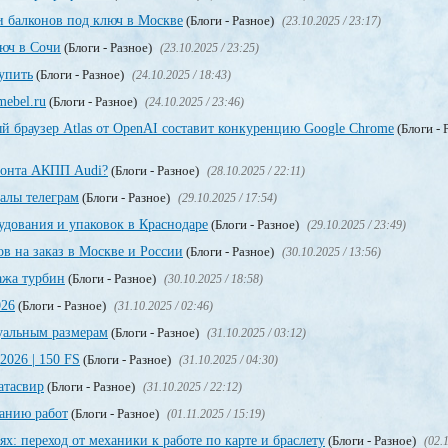
 и балконов под ключ в Москве
(Блоги - Разное)
(23.10.2025 / 23:17)
люч в Сочи
(Блоги - Разное)
(23.10.2025 / 23:25)
упить
(Блоги - Разное)
(24.10.2025 / 18:43)
mebel.ru
(Блоги - Разное)
(24.10.2025 / 23:46)
 браузер Atlas от OpenAI составит конкуренцию Google Chrome
(Блоги - 
емонта АКПП Audi?
(Блоги - Разное)
(28.10.2025 / 22:11)
алы телеграм
(Блоги - Разное)
(29.10.2025 / 17:54)
удования и упаковок в Краснодаре
(Блоги - Разное)
(29.10.2025 / 23:49)
в на заказ в Москве и России
(Блоги - Разное)
(30.10.2025 / 13:56)
дажа турбин
(Блоги - Разное)
(30.10.2025 / 18:58)
026
(Блоги - Разное)
(31.10.2025 / 02:46)
дуальным размерам
(Блоги - Разное)
(31.10.2025 / 03:12)
2026 | 150 FS
(Блоги - Разное)
(31.10.2025 / 04:30)
атасвир
(Блоги - Разное)
(31.10.2025 / 22:12)
анию работ
(Блоги - Разное)
(01.11.2025 / 15:19)
х: переход от механики к работе по карте и браслету
(Блоги - Разное)
(02.