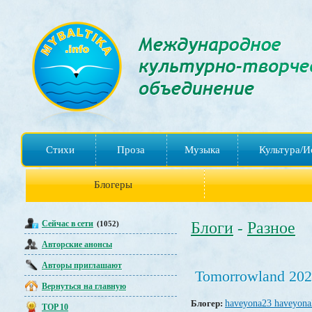
Стихи
Проза
Музыка
Культура/И
Блогеры
Сейчас в сети
Блоги
Разное
(1052)
-
Авторские анонсы
Авторы приглашают
Tomorrowland 202
Вернуться на главную
Блогер:
haveyona23 haveyona
TOP 10