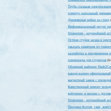
Труба стальная электросварн
плинтус напольный деревян
Деревянные рейки на стену
(
Информационный ресурс пр
Strategium - крупнейший иг
Остров студия загара в цент
заказать памятник из гранит
разработка и продвижение и
олимпиады для студентов
(Бл
Облачный майнинг Hash2Ca
вавада казино официальный
магнитный замок с проходо
Качественный ремонт холод
кейтеринг в москве с доста
Strategium - крупнейший иг
Продажа болтов, гаек, хомут