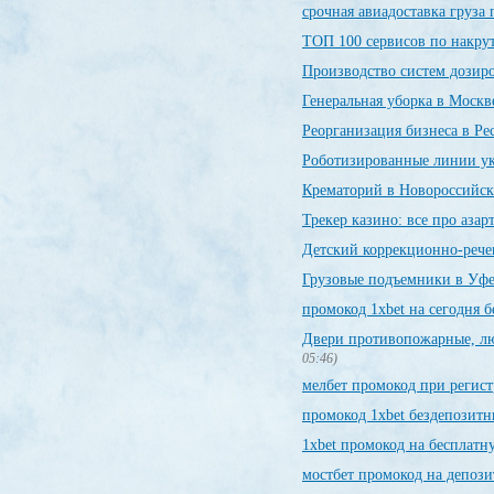
срочная авиадоставка груза 
ТОП 100 сервисов по накру
Производство систем доз
Генеральная уборка в Москв
Реорганизация бизнеса в Ре
Роботизированные линии у
Крематорий в Новороссийск
Трекер казино: все про азар
Детский коррекционно-рече
Грузовые подъемники в Уф
промокод 1xbet на сегодня 
Двери противопожарные, лю
05:46)
мелбет промокод при регис
промокод 1xbet бездепозит
1xbet промокод на бесплатн
мостбет промокод на депози