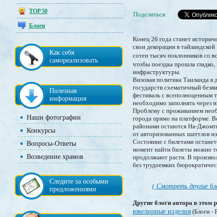
TOP 50
Поделиться:
Блоги
Конец 26 года станет историч
свои декорации в тайландской
Как себя
сотен тысяч поклонников со в
самореализовать
чтобы поездка прошла гладко,
инфраструктуры.
Визовая политика Таиланда в
государств схематичный безви
Полезная
фестиваль с всеполноценным 
информация
необходимо заполнять через и
Проблему с проживанием необх
Наши фотографии
города прямо на платформе. В
районами остаются На-Джомтье
Конкурсы
от авторизованных шаттлов из
Состояние с билетами останет
Вопросы-Ответы
момент найти билеты можно то
Возведение храмов
продолжают расти. В произво
без трудоемких бюрократичес
Следите за особыми
( Смотреть другие бл
предложениями
Другие блоги автора в этом р
ювелирные изделия
(Блоги - 