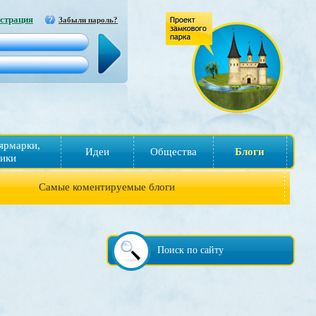
страция
Забыли пароль?
ярмарки,
Идеи
Общества
Блоги
ики
Самые коментируемые блоги
Поиск по сайту