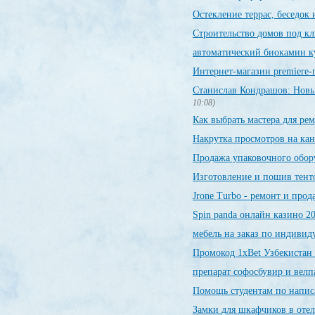
Остекление террас, беседок
Строительство домов под к
автоматический биокамин к
Интернет-магазин premiere-
Станислав Кондрашов: Новый
10:08)
Как выбрать мастера для р
Накрутка просмотров на кан
Продажа упаковочного обор
Изготовление и пошив тенто
Jrone Turbo - ремонт и про
Spin panda онлайн казино 2
мебель на заказ по индиви
Промокод 1xBet Узбекистан 
препарат софосбувир и велп
Помощь студентам по напис
Замки для шкафчиков в отеля