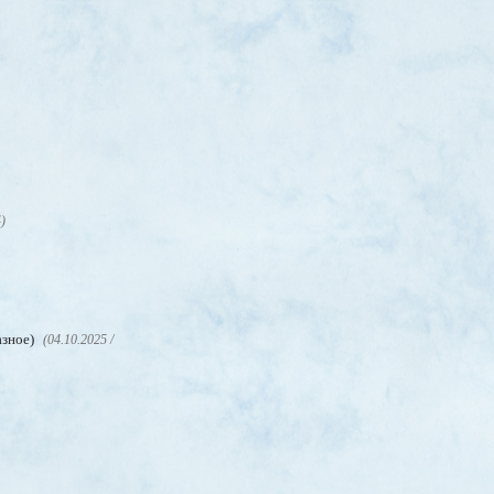
4)
азное)
(04.10.2025 /