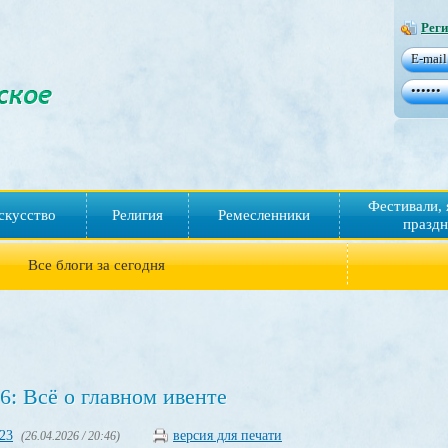
Реги
Фестивали, 
скусство
Религия
Ремесленники
праздн
Все блоги за сегодня
6: Всё о главном ивенте
23
версия для печати
(26.04.2026 / 20:46)