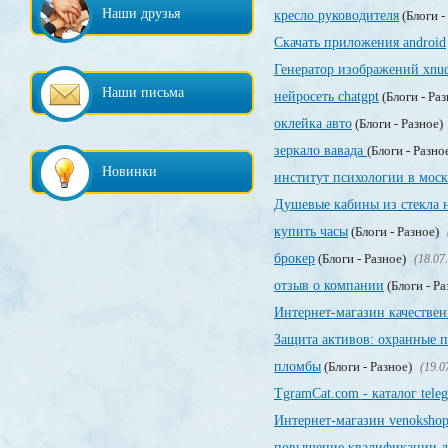
Наши друзья
кресло руководителя
(Блоги -
Скачать приложения android
Генератор изображений xnud
Наши письма
нейросеть chatgpt
(Блоги - Ра
оклейка авто
(Блоги - Разное)
зеркало вавада
(Блоги - Разно
Новинки
институт психологии в моск
Душевые кабины из стекла н
купить часы
(Блоги - Разное)
брокер
(Блоги - Разное)
(18.07
отзыв о компании
(Блоги - Р
Интернет-магазин качествен
Защита активов: охранные 
пломбы
(Блоги - Разное)
(19.0
TgramCat.com - каталог tele
Интернет-магазин venokshop
повышение квалификации д