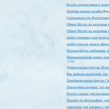
Купить подписчиков в теле
Sportuna казино онлайн
(Бло
Социальная сеть Фотострана
Обмен Bitcoin на наличные 
Обмен Bitcoin на наличные 
melbet промокод при регист
aviator игра на деньги офиц
Наслаждайтесь любимыми тр
Инновационный сервис xnude
12:04)
Удивительные бонусы: Игров
Как выбрать корейский сайт 
Привлекательные бонусы Cl
Новогодние подарки: что вы
Купить ссылки для продвиж
Портрет по фотографии: ун
пансионат для лежачих с д