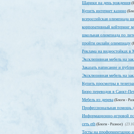
Шарики на день рождения
(Б
Купить интернет казино
(Бло
всероссийская олимпиада ш
корпоративный кейтеринг м
школьная олимпиада по лит
пройти онлайн олимпиаду
(
Реклама на видеостойках в 
Эксклюзивная мебель на зак
Заказать написание и публ
Эксклюзивная мебель на зак
Купить просмотры в телегра
Бюро переводов в Санкт-Пе
Мебель из дерева
(Блоги - Ра
Профессиональная помощь д
Информационно-игровой пор
сеть eth
(Блоги - Разное)
(23.10
Тесты на профориентацию и