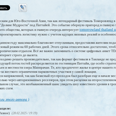
еским для Юго-Восточной Азии, так как легендарный фестиваль Томоровленд в
 "Долине Мудрости" под Паттайей. Это событие обернуло пригород в главную 
сего общества, которых в главную очередь интересует
tomorrowland thailand 
 проектировать логистику нужно с учетом идущих визовых реалий и особенно
 данном году максимально благоволит отпускникам, предоставляя жителям по
зовый режим на 60 рабочих дней. Этого срока относительно достаточно, что
тропическим отдыхом. Всё же важно запоминать о системе цифровых анкет TD
нтернет строго до вылета.
одимо решать производительно, так как формат фестиваля в Таиланде не пре
едущей поток гостей распределяется по гостиницам Паттайи, где особо страт
н и местности озера Маппрачан. Те, кто предпочтет жилье в центре нашего го
-за жесткого ограничения парковочных участков у самой локации.
ся напряженной, так как базисный пул проходок был разобран еще в начале ве
лько через авторизованных реселлеров, при этом расценки на второстепенно
льном случае, это необыкновенный шанс увидеть шоу известного уровня в тро
ких схем.
оги этого автора )
азделе:
Разное)
(28.02.2025 / 19:19)