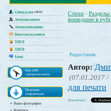
Сейчас в сети
Стихи
Разделы
(1053)
-
вошедшие в руб
Авторские анонсы
Авторы приглашают
Вернуться на главную
TOP 10
TOP 50
Радостным
Блоги
Дми
Автор:
Как себя
самореализовать
(07.01.2017 /
для печати
Полезная
информация
Поделиться:
Наши фотографии
Конкурсы