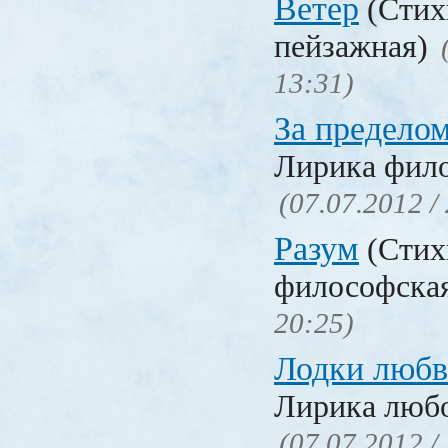
Ветер
(Стих
пейзажная)
13:31)
За предело
Лирика фил
(07.07.2012 /
Разум
(Стих
философска
20:25)
Лодки люб
Лирика люб
(07.07.2012 /