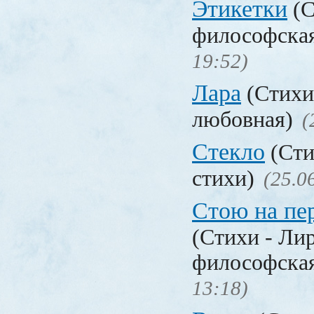
Этикетки
(С
философска
19:52)
Лара
(Стихи
любовная)
(
Стекло
(Сти
стихи)
(25.0
Стою на пе
(Стихи - Ли
философска
13:18)