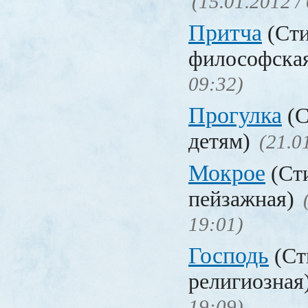
(15.01.2012 /
Притча
(Сти
философска
09:32)
Прогулка
(С
детям)
(21.0
Мокрое
(Ст
пейзажная)
19:01)
Господь
(Ст
религиозная
19:09)