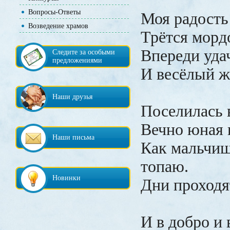
Вопросы-Ответы
Моя радость
Возведение храмов
Трётся мордо
Впереди уда
Следите за особыми
предложениями
И весёлый ж
Наши друзья
Поселилась в
Вечно юная 
Наши письма
Как мальчиш
топаю.
Новинки
Дни проходят
И в добро и 