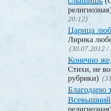
слышишь
(С
религиозная
20:12)
Царица люб
Лирика люб
(30.07.2012 /
Конечно же
Стихи, не в
рубрики)
(3
Благодарю т
Всевышний
религиозная