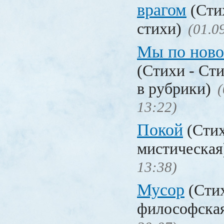
врагом
(Сти
стихи)
(01.0
Мы по ново
(Стихи - Ст
в рубрики)
(
13:22)
Покой
(Стих
мистическа
13:38)
Мусор
(Стих
философска