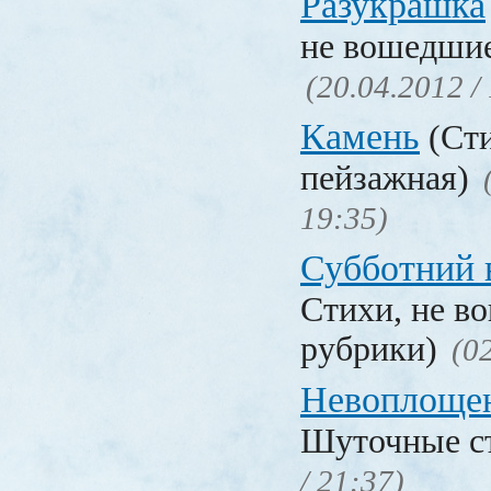
Разукрашка
не вошедшие
(20.04.2012 /
Камень
(Сти
пейзажная)
19:35)
Субботний 
Стихи, не в
рубрики)
(0
Невоплоще
Шуточные с
/ 21:37)