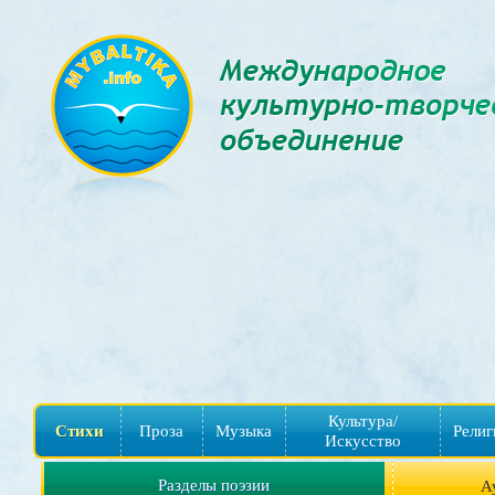
Культура/
Стихи
Проза
Музыка
Религ
Искусство
Разделы поэзии
А