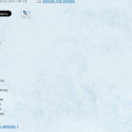
версия для печати
30.03.2019 / 08:59)
.
уш.
 нужд
ми
р
и.
ар.
о автора )