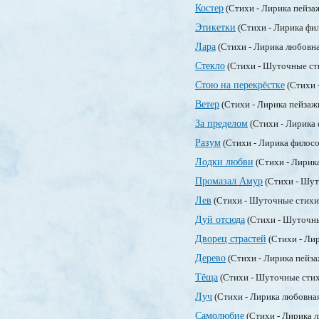
Костер
(Стихи - Лирика пейза
Этикетки
(Стихи - Лирика фи
Лара
(Стихи - Лирика любовн
Стекло
(Стихи - Шуточные ст
Стою на перекрёстке
(Стихи 
Ветер
(Стихи - Лирика пейзаж
За пределом
(Стихи - Лирика
Разум
(Стихи - Лирика филос
Лодки любви
(Стихи - Лирик
Промазал Амур
(Стихи - Шут
Лев
(Стихи - Шуточные стих
Дуй отсюда
(Стихи - Шуточн
Дворец страстей
(Стихи - Ли
Дерево
(Стихи - Лирика пейз
Тёща
(Стихи - Шуточные сти
Луч
(Стихи - Лирика любовна
Самолюбие
(Стихи - Лирика 