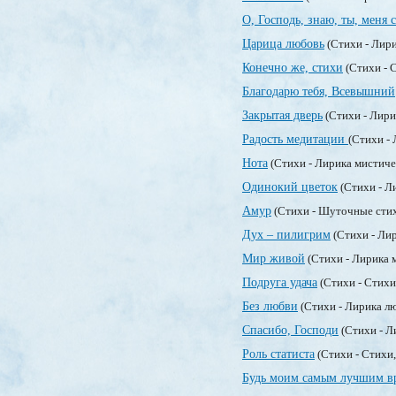
О, Господь, знаю, ты, меня
Царица любовь
(Стихи - Лир
Конечно же, стихи
(Стихи - 
Благодарю тебя, Всевышний
Закрытая дверь
(Стихи - Лир
Радость медитации
(Стихи -
Нота
(Стихи - Лирика мистиче
Одинокий цветок
(Стихи - Л
Амур
(Стихи - Шуточные сти
Дух – пилигрим
(Стихи - Ли
Мир живой
(Стихи - Лирика 
Подруга удача
(Стихи - Стихи
Без любви
(Стихи - Лирика л
Спасибо, Господи
(Стихи - Л
Роль статиста
(Стихи - Стихи
Будь моим самым лучшим в