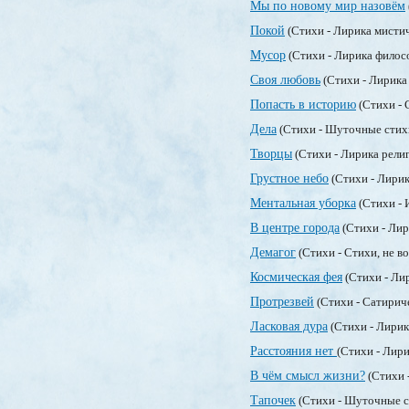
Мы по новому мир назовём
Покой
(Стихи - Лирика мисти
Мусор
(Стихи - Лирика филос
Своя любовь
(Стихи - Лирика
Попасть в историю
(Стихи - 
Дела
(Стихи - Шуточные стих
Творцы
(Стихи - Лирика рели
Грустное небо
(Стихи - Лири
Ментальная уборка
(Стихи - 
В центре города
(Стихи - Лир
Демагог
(Стихи - Стихи, не 
Космическая фея
(Стихи - Ли
Протрезвей
(Стихи - Сатирич
Ласковая дура
(Стихи - Лири
Расстояния нет
(Стихи - Лир
В чём смысл жизни?
(Стихи 
Тапочек
(Стихи - Шуточные 