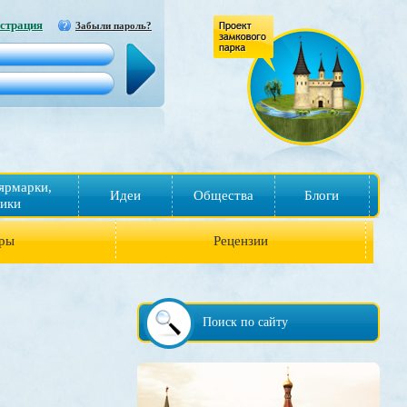
страция
Забыли пароль?
ярмарки,
Идеи
Общества
Блоги
ики
ры
Рецензии
Поиск по сайту