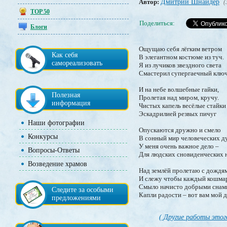
Автор:
Дмитрий Шнайдер
(
TOP 50
Поделиться:
Блоги
Ощущаю себя лёгким ветром
Как себя
В элегантном костюме из туч.
самореализовать
Я из лучиков звездного света
Смастерил супергаечный ключ
И на небе волшебные гайки,
Полезная
Пролетая над миром, кручу.
информация
Чистых капель весёлые стайки
Эскадрилией резвых пичуг
Наши фотографии
Опускаются дружно и смело
Конкурсы
В сонный мир человеческих д
У меня очень важное дело –
Вопросы-Ответы
Для людских сновиденческих
Возведение храмов
Над землёй пролетаю с дождя
И слежу чтобы каждый кошма
Смыло начисто добрыми снам
Следите за особыми
Капли радости – вот вам мой д
предложениями
( Другие работы этог