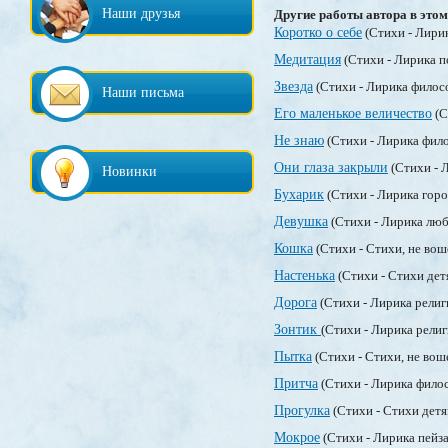
Наши друзья
Другие работы автора в этом
Коротко о себе
(Стихи - Лири
Медитация
(Стихи - Лирика п
Звезда
(Стихи - Лирика филос
Наши письма
Его маленькое величество
(С
Не знаю
(Стихи - Лирика фил
Они глаза закрыли
(Стихи - 
Новинки
Бухарик
(Стихи - Лирика гор
Девушка
(Стихи - Лирика лю
Кошка
(Стихи - Стихи, не во
Настенька
(Стихи - Стихи де
Дорога
(Стихи - Лирика религ
Зонтик
(Стихи - Лирика рели
Пытка
(Стихи - Стихи, не во
Притча
(Стихи - Лирика фило
Прогулка
(Стихи - Стихи дет
Мокрое
(Стихи - Лирика пейз