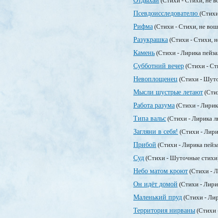
Отдыхай
(Стихи - Стихи, не 
Псевдоисследователю
(Стихи
Рифма
(Стихи - Стихи, не во
Разукрашка
(Стихи - Стихи, 
Камень
(Стихи - Лирика пейз
Субботний вечер
(Стихи - Ст
Невоплощенец
(Стихи - Шут
Мысли шустрые летают
(Сти
Работа разума
(Стихи - Лирик
Типа вальс
(Стихи - Лирика 
Загляни в себя!
(Стихи - Лири
Прибой
(Стихи - Лирика пейз
Суд
(Стихи - Шуточные стихи
Небо матом кроют
(Стихи - 
Он идёт домой
(Стихи - Лир
Маленький пруд
(Стихи - Ли
Территория нирваны
(Стихи 