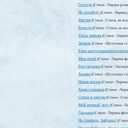
Господь
(Стихи - Лирика рели
Не позабуду
(Стихи - Лирика
Мастер
(Стихи - Стихи, не во
Радость
(Стихи - Стихи, не в
Ушла любовь
(Стихи - Лирик
Звонок
(Стихи - Шуточные с
Рано распустившийся цвето
Мир иной
(Стихи - Лирика ф
Рассуждалка
(Стихи - Экспер
Халява
(Стихи - Шуточные ст
Новая жизнь
(Стихи - Лирика
Храм сознания
(Стихи - Лири
Стихи и звёзды
(Стихи - Сти
Мой вечный друг
(Стихи - Л
Гордыня
(Стихи - Лирика фил
Не спешите, бабушка!
(Стихи