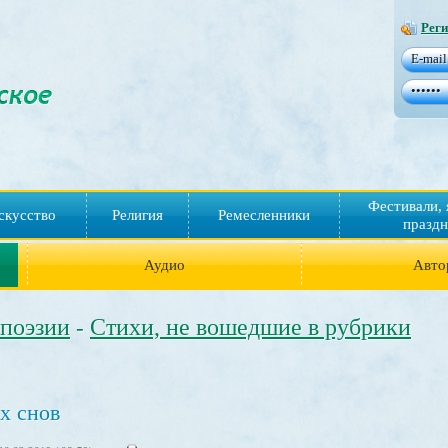
Реги
Фестивали, 
скусство
Религия
Ремесленники
праздн
Аудио
Авто
 поэзии
Стихи, не вошедшие в рубрики
-
х снов