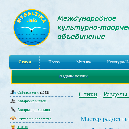
Стихи
Проза
Музыка
Культура/И
Разделы поэзии
Сейчас в сети
Стихи
Разделы
(1052)
-
Авторские анонсы
Авторы приглашают
Мастер радостны
Вернуться на главную
TOP 10