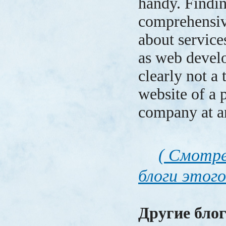
handy. Findi
comprehensiv
about service
as web develo
clearly not a 
website of a 
company at a
( Смотре
блоги этого
Другие блог