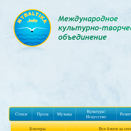
Культура/
Стихи
Проза
Музыка
Религ
Искусство
Блогеры
Все блоги за сег