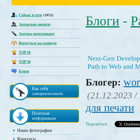
Сейчас в сети
(1052)
Блоги
-
Р
Авторские анонсы
Авторы приглашают
Вернуться на главную
TOP 10
Next-Gen Developm
TOP 50
Path to Web and M
Блоги
wor
Блогер:
Как себя
(21.12.2023 /
самореализовать
для печати
Полезная
информация
Поделиться:
Наши фотографии
Конкурсы