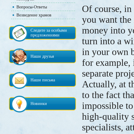
Of course, in 
Вопросы-Ответы
Возведение храмов
you want the 
money into y
Следите за особыми
предложениями
turn into a w
in your own b
Наши друзья
for example, 
separate proj
Наши письма
Actually, at 
to the fact th
impossible to
Новинки
high-quality 
specialists, at