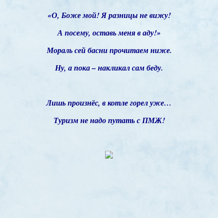
«О, Боже мой! Я разницы не вижу!
А посему, оставь меня в аду!»
Мораль сей басни прочитаем ниже.
Ну, а пока – накликал сам беду.
Лишь произнёс, в котле горел уже…
Туризм не надо путать с ПМЖ!