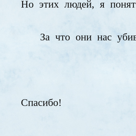
Но
этих
людей,
я
понят
За
что
они
нас
уби
Спасибо!