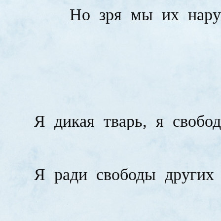
Но
зря
мы
их
нар
Я
дикая
тварь,
я
свобо
Я
ради
свободы
других