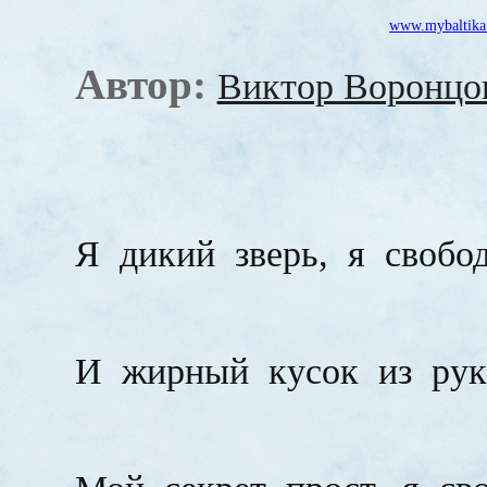
www.mybaltika
Автор:
Виктор Воронцо
Я
дикий
зверь,
я
свобо
И
жирный
кусок
из
ру