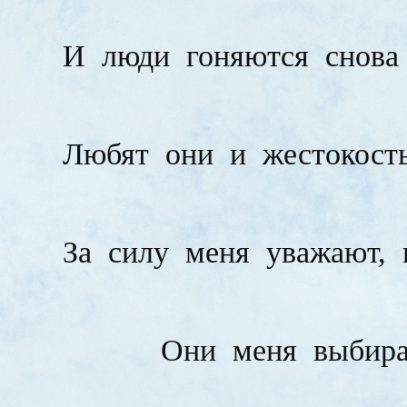
И
люди
гоняются
снова
Любят
они
и
жестокост
За
силу
меня
уважают,
Они
меня
выбира