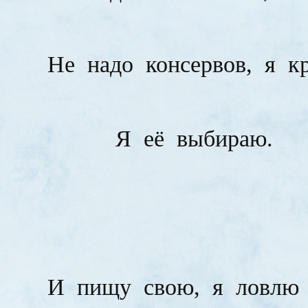
Не
надо
консервов,
я
к
Я
её
выбираю.
И
пищу
свою,
я
ловлю