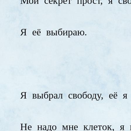
Мой
секрет
прост,
я
св
Я
её
выбираю.
Я
выбрал
свободу,
её
я
Не
надо
мне
клеток,
я