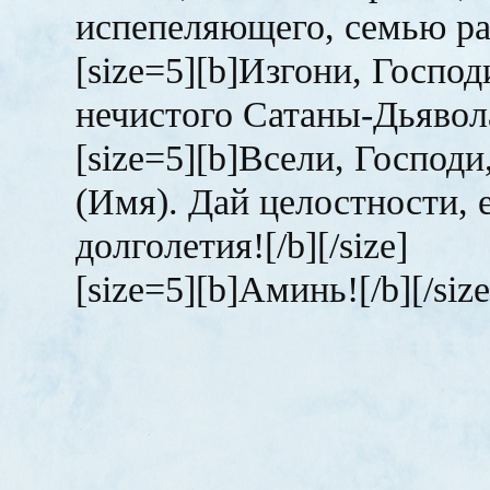
испепеляющего, семью раз
[size=5][b]Изгони, Господ
нечистого Сатаны-Дьявола!
[size=5][b]Всели, Господ
(Имя). Дай целостности, 
долголетия![/b][/size]
[size=5][b]Аминь![/b][/size