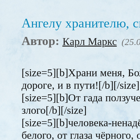
Ангелу хранителю, 
Автор:
Карл Маркс
(25.
[size=5][b]Храни меня, Бож
дороге, и в пути![/b][/size]
[size=5][b]От гада ползуче
злого[/b][/size]
[size=5][b]человека-ненадё
белого, от глаза чёрного,