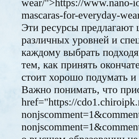
wear/">https://www.nano-io
mascaras-for-everyday-we
Эти ресурсы предлагают
различных уровней и спец
каждому выбрать подходя
тем, как принять окончат
стоит хорошо подумать и 
Важно понимать, что при
href="https://cdo1.chiroipk
nonjscomment=1&comment_
nonjscomment=1&comment