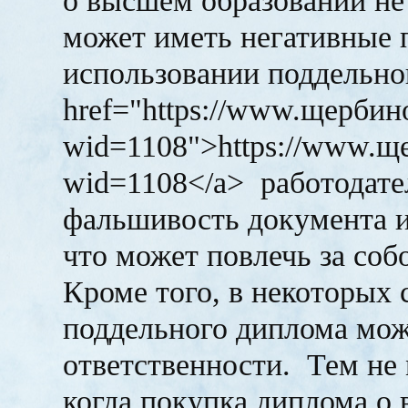
о высшем образовании не 
может иметь негативные 
использовании поддельно
href="https://www.щербин
wid=1108">https://www.щ
wid=1108</a> работодате
фальшивость документа и 
что может повлечь за соб
Кроме того, в некоторых 
поддельного диплома мож
ответственности. Тем не
когда покупка диплома о