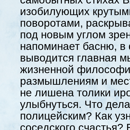
изобилующих крутым
поворотами, раскрыв
под новым углом зре
напоминает басню, в
выводится главная м
жизненной философии
размышлениям и мест
не лишена толики иро
улыбнуться. Что дела
полицейским? Как узн
соседского счастья? 