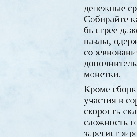
денежные ср
Собирайте к
быстрее даж
пазлы, одер
соревновани
дополнитель
монетки.
Кроме сборк
участия в с
скорость ск
сложность г
зарегистрир