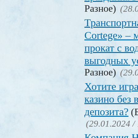
Разное)
(28.
Транспортн
Cortege» – 
прокат с во
выгодных у
Разное)
(29.
Хотите игра
казино без 
депозита?
(Б
(29.01.2024 /
Компания 