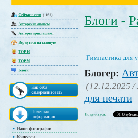
Сейчас в сети
(1052)
Блоги
-
Р
Авторские анонсы
Авторы приглашают
Вернуться на главную
TOP 10
Гимнастика для у
TOP 50
Авт
Блогер:
Блоги
(12.12.2025 /
Как себя
самореализовать
для печати
Полезная
Поделиться:
информация
Наши фотографии
Конкурсы