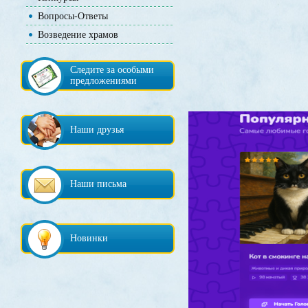
Вопросы-Ответы
Возведение храмов
Следите за особыми
предложениями
Наши друзья
Наши письма
Новинки