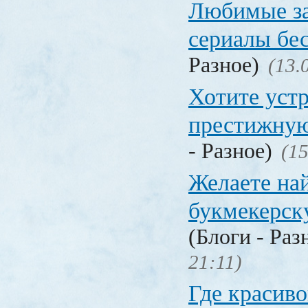
Любимые з
сериалы бе
Разное)
(13.
Хотите устр
престижную
- Разное)
(15
Желаете на
букмекерск
(Блоги - Раз
21:11)
Где красиво