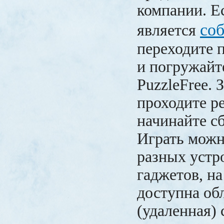
компании. Е
соб
является
переходите 
и погружайт
PuzzleFree. 
проходите р
начинайте сб
Играть можн
разных устр
гаджетов, на
доступна об
(удаленная)