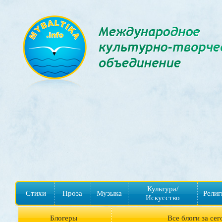
Культура/
Стихи
Проза
Музыка
Религ
Искусство
Блогеры
Все блоги за сег