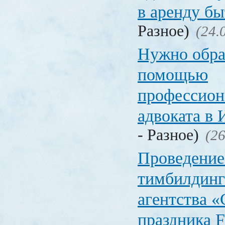
в аренду б
Разное)
(24.
Нужно обра
помощью
профессион
адвоката в 
- Разное)
(26
Проведение
тимбилдинга
агентства «
праздника F