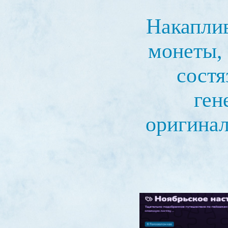
Накапли
монеты,
состя
ген
оригина