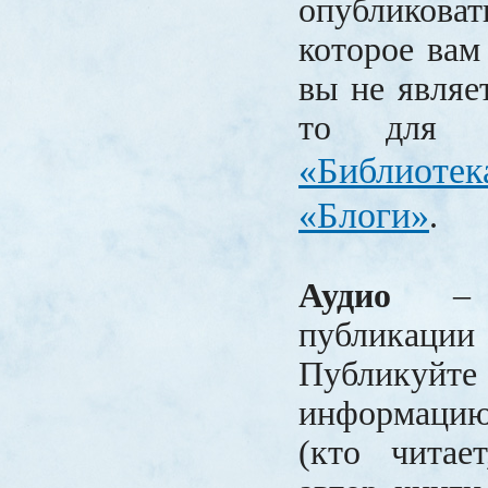
опубликоват
которое вам
вы не являет
то для в
«Библиоте
«Блоги»
.
Аудио
– р
публикаци
Публику
информацию
(кто читает