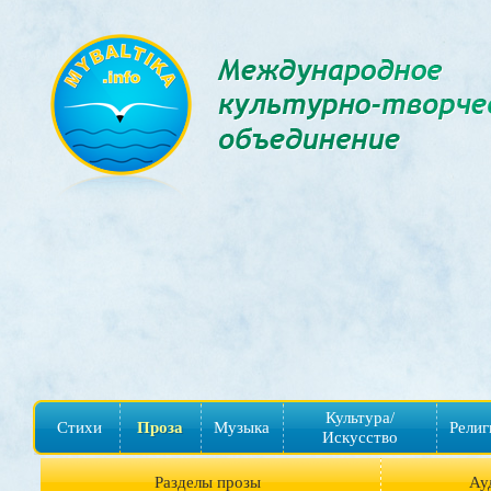
Культура/
Стихи
Проза
Музыка
Религ
Искусство
Разделы прозы
Ау