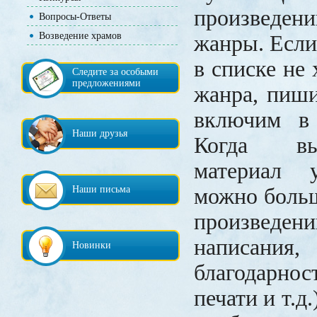
произведен
Вопросы-Ответы
Возведение храмов
жанры. Если 
в списке не 
Следите за особыми
предложениями
жанра, пиши
включим в
Наши друзья
Когда вы
материал 
Наши письма
можно боль
произве
написания,
Новинки
благодарно
печати и т.д