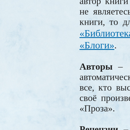
автор книги 
не являетес
книги, то д
«Библиоте
«Блоги»
.
Авторы
– в
автоматиче
все, кто вы
своё произв
«Проза».
Рецензии
– 