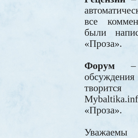
автоматиче
все коммен
были напи
«Проза».
Форум
– 
обсуждени
творитс
Mybaltika.
«Проза».
Уважаемы 