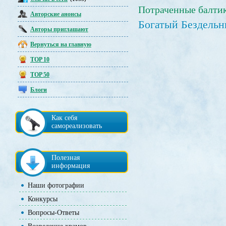
Потраченные балти
Авторские анонсы
Богатый Бездельн
Авторы приглашают
Вернуться на главную
TOP 10
TOP 50
Блоги
Как себя
самореализовать
Полезная
информация
Наши фотографии
Конкурсы
Вопросы-Ответы