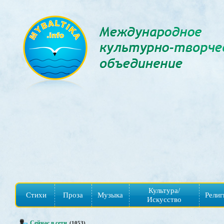
Культура/
Стихи
Проза
Музыка
Религ
Искусство
Сейчас в сети
(1053)