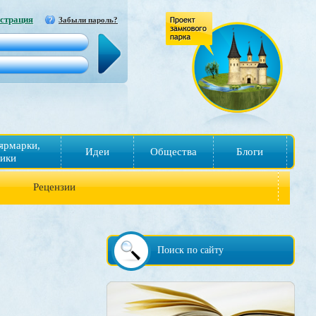
страция
Забыли пароль?
ярмарки,
Идеи
Общества
Блоги
ики
Рецензии
Поиск по сайту