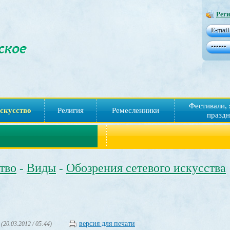
Реги
Фестивали, 
скусство
Религия
Ремесленники
праздн
тво
Виды
Обозрения сетевого искусства
-
-
версия для печати
(20.03.2012 / 05:44)