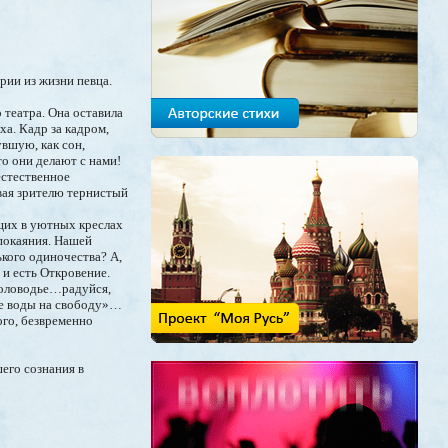
рии из жизни певца.
 театра. Она оставила
ха. Кадр за кадром,
вшую, как сон,
то они делают с нами!
естественное
вая зрителю тернистый
ящих в уютных креслах
покаяния. Нашей
кого одиночества? А,
 и есть Откровение.
 половодье…радуйся,
ие воды на свободу»…
го, безвременно
его сознания в