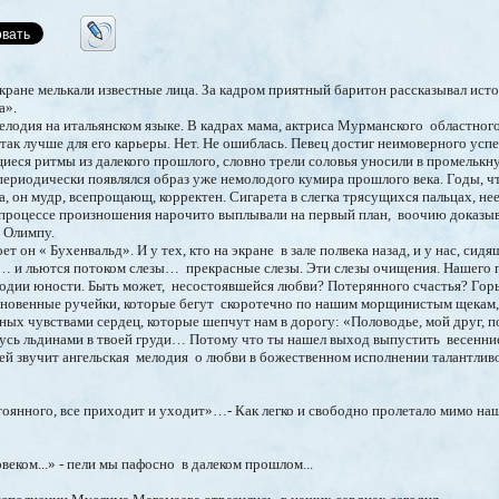
кране мелькали известные лица. За кадром приятный баритон рассказывал исто
а».
елодия на итальянском языке. В кадрах мама, актриса Мурманского областного
 так лучше для его карьеры. Нет. Не ошиблась. Певец достиг неимоверного успе
иеся ритмы из далекого прошлого, словно трели соловья уносили в промелькну
 периодически появлялся образ уже немолодого кумира прошлого века. Годы, ч
, он мудр, всепрощающ, корректен. Сигарета в слегка трясущихся пальцах, не
 процессе произношения нарочито выплывали на первый план, воочию доказы
 Олимпу.
он « Бухенвальд». И у тех, кто на экране в зале полвека назад, и у нас, сид
е… и льются потоком слезы… прекрасные слезы. Эти слезы очищения. Нашего 
одии юности. Быть может, несостоявшейся любви? Потерянного счастья? Горь
охновенные ручейки, которые бегут скоротечно по нашим морщинистым щекам,
ых чувствами сердец, которые шепчут нам в дорогу: «Половодье, мой друг,
вусь льдинами в твоей груди… Потому что ты нашел выход выпустить весенн
ей звучит ангельская мелодия о любви в божественном исполнении талантливо
оянного, все приходит и уходит»…- Как легко и свободно пролетало мимо наш
веком...» - пели мы пафосно в далеком прошлом...