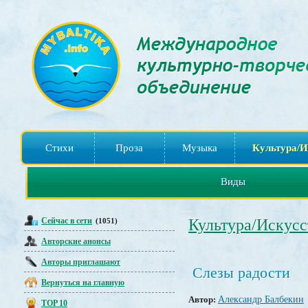
Стихи
Проза
Музыка
Культура/И
Виды
Сейчас в сети
Культура/Искусс
(1051)
Авторские анонсы
Авторы приглашают
Слезы радости
Вернуться на главную
Автор:
Александр Балбекин
TOP 10