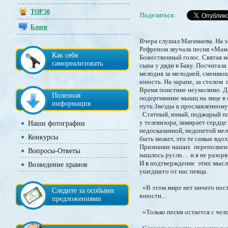
TOP 50
Поделиться:
Блоги
Вчера слушал Магамаева. На э
Рефреном звучала песня «Мам
Как себя
Божественный голос. Святая м
самореализовать
сына у дяди в Баку. Посчитала
мелодия за мелодией, сменяющ
юность. На экране, за столом
Время поистине неумолимо. Да
Полезная
подергивание мышц на лице в
информация
путь Звезды к прославленному
Статный, юный, поджарый поет 
у телевизора, замирает сердц
Наши фотографии
недосказанной, недопетой мел
Конкурсы
быть может, это те самые вд
Признание наших переполненн
Вопросы-Ответы
нашлось русло… и я не разор
И в подтверждение этих мысл
Возведение храмов
ушедшего от нас певца.
«В этом мире нет ничего пост
Следите за особыми
юности...
предложениями
«Только песня остается с чело