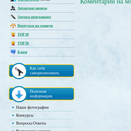
Коментарии на м
Авторские анонсы
Авторы приглашают
Вернуться на главную
TOP 10
TOP 50
Блоги
Как себя
самореализовать
Полезная
информация
Наши фотографии
Конкурсы
Вопросы-Ответы