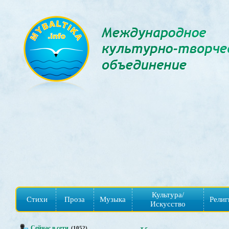
Культура/
Стихи
Проза
Музыка
Религ
Искусство
Сейчас в сети
(1052)