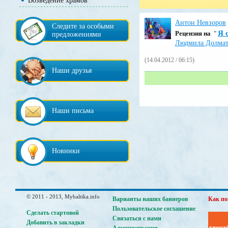
Возведение храмов
Антон Невзоров
Следите за особыми
Я 
Pецензия на
"
предложениями
Людмила Долмат
(14.04.2012 / 06:15)
Наши друзья
Наши письма
Новинки
© 2011 - 2013, Mybaltika.info
Варианты наших баннеров
Как по
Пользовательское соглашение
Сделать стартовой
Связаться с нами
Добавить в закладки