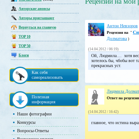
Рецензии на мои
Авторские анонсы
Авторы приглашают
Антон Невзоров
Вернуться на главную
Сн
Pецензия на
"
TOP 10
Долматова
)
TOP 50
(14.04.2012 / 06:19)
Блоги
Ой, Людмила.... хотя вес
хотелось бы, чбобы вот 
прекрасных уст.
Как себя
самореализовать
Людмила Долмат
Полезная
Ответ на реценз
информация
(14.04.2012 / 16:42)
Наши фотографии
Конкурсы
главное, что истина выра
Вопросы-Ответы