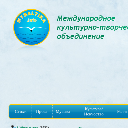
Культура/
Стихи
Проза
Музыка
Религ
Искусство
Сейчас в сети
(1052)