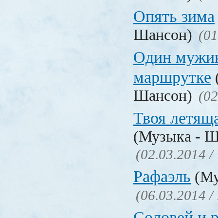
Опять зима
Шансон)
(01
Один мужик
маршрутке
Шансон)
(02
Твоя летящ
(Музыка - Ш
(02.03.2014 /
Рафаэль
(Му
(06.03.2014 /
Соловей и р