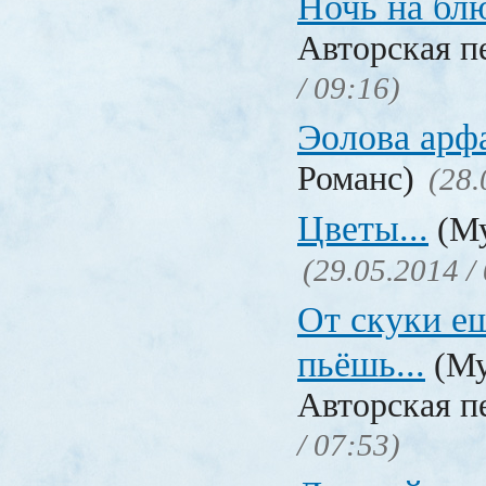
Ночь на бл
Авторская п
/ 09:16)
Эолова арф
Романс)
(28.
Цветы...
(Му
(29.05.2014 /
От скуки еш
пьёшь...
(Му
Авторская п
/ 07:53)