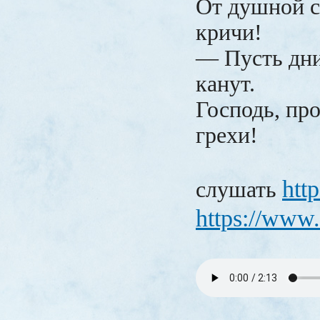
От душной с
кричи!
— Пусть дни
канут.
Господь, про
грехи!
htt
слушать
https://www.