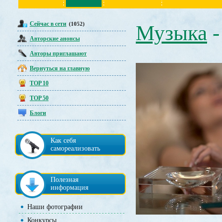
Сейчас в сети
(1052)
Музыка
Авторские анонсы
Авторы приглашают
Вернуться на главную
TOP 10
TOP 50
Блоги
Как себя
самореализовать
Полезная
информация
Наши фотографии
Конкурсы