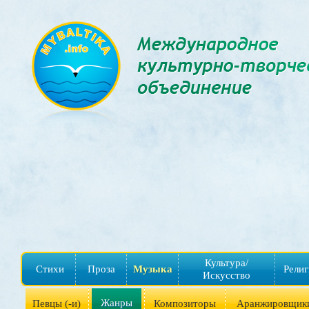
Культура/
Стихи
Проза
Музыка
Религ
Искусство
Жанры
Певцы (-и)
Композиторы
Аранжировщик