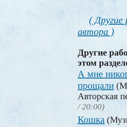
( Другие
автора )
Другие раб
этом раздел
А мне никог
прощали
(М
Авторская п
/ 20:00)
Кошка
(Музы