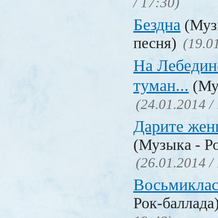
/ 17:30)
Бездна
(Муз
песня)
(19.0
На Лебедин
туман...
(Му
(24.01.2014 /
Дарите жен
(Музыка - Р
(26.01.2014 /
Восьмиклас
Рок-баллада