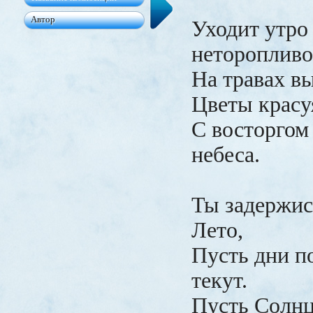
Уходит утро 
неторопливо
На травах вы
Цветы красу
С восторгом
небеса.
Ты задержис
Лето,
Пусть дни п
текут.
Пусть Солнц