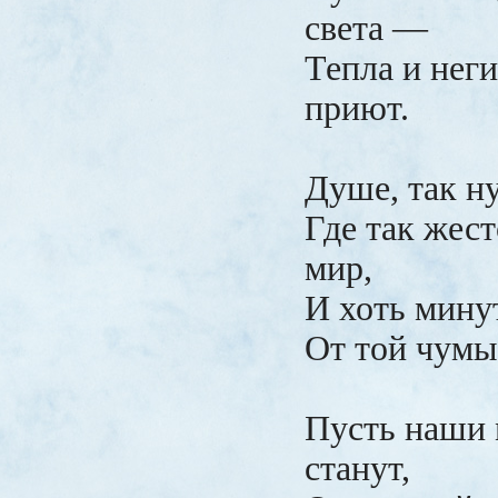
света —
Тепла и нег
приют.
Душе, так н
Где так жест
мир,
И хоть мину
От той чумы,
Пусть наши
станут,