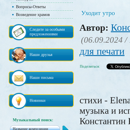
Вопросы-Ответы
Уходит утро
Возведение храмов
Кон
Автор:
Следите за особыми
предложениями
(06.09.2024 /
для печати
Наши друзья
Поделиться:
Наши письма
стихи - Elen
Новинки
музыка и ис
Константин 
Музыкальный поиск: