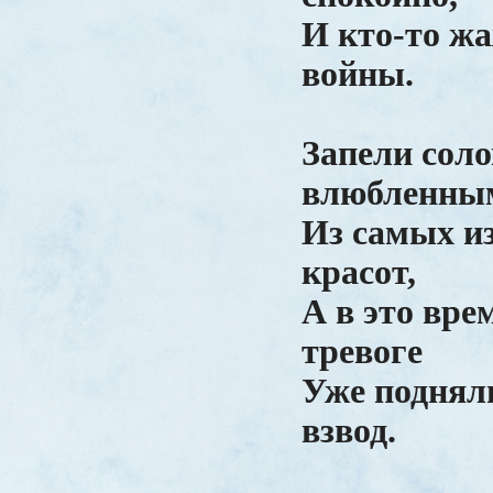
И кто-то жа
войны.
Запели сол
влюбленны
Из самых и
красот,
А в это вре
тревоге
Уже поднял
взвод.