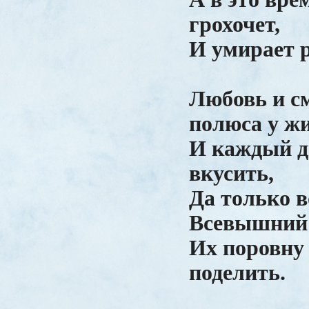
грохочет,
И умирает 
Любовь и с
полюса у ж
И каждый д
вкусить,
Да только в
Всевышний
Их поровну
поделить.