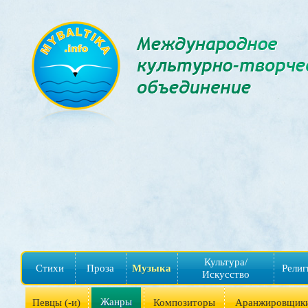
Культура/
Стихи
Проза
Музыка
Религ
Искусство
Жанры
Певцы (-и)
Композиторы
Аранжировщик