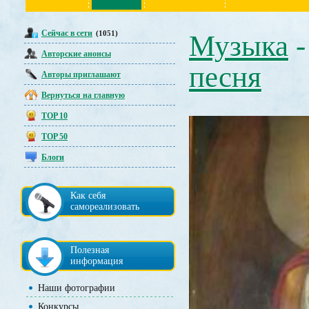
Сейчас в сети
(1051)
Музыка
Авторские анонсы
песня
Авторы приглашают
Вернуться на главную
TOP 10
TOP 50
Блоги
Как себя
самореализовать
Полезная
информация
Наши фотографии
Конкурсы