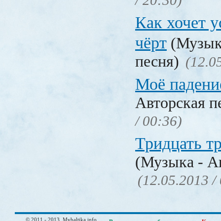
/ 20:30)
Как хочет 
чёрт
(Музыка
песня)
(12.0
Моё падени
Авторская п
/ 00:36)
Тридцать т
(Музыка - А
(12.05.2013 /
© 2011 - 2013, Mybaltika.info