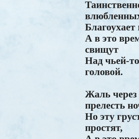
Таинственно
влюбленны
Благоухает 
А в это вре
свищут
Над чьей-т
головой.
Жаль через 
прелесть но
Но эту гру
простят,
А в это вре