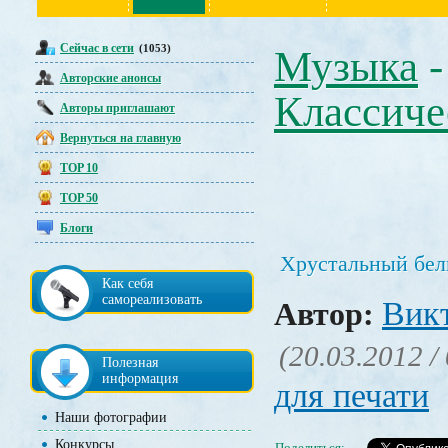
Сейчас в сети
(1053)
Музыка
-
Авторские анонсы
Классиче
Авторы приглашают
Вернуться на главную
TOP 10
TOP 50
Блоги
Хрустальный бел
Как себя
самореализовать
Вик
Автор:
(20.03.2012 /
Полезная
информация
для печати
Наши фотографии
Конкурсы
Поделиться: