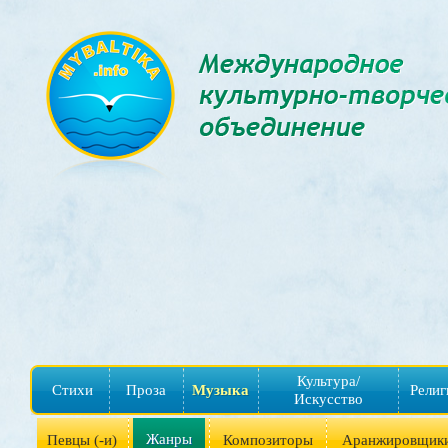
Культура/
Стихи
Проза
Музыка
Религ
Искусство
Жанры
Певцы (-и)
Композиторы
Аранжировщик