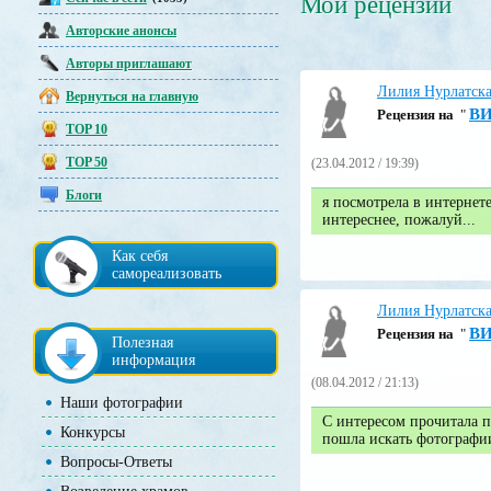
Мои рецензии
Авторские анонсы
Авторы приглашают
Лилия Нурлатск
Вернуться на главную
В
Pецензия на
"
TOP 10
TOP 50
(23.04.2012 / 19:39)
Блоги
я посмотрела в интернет
интереснее, пожалуй...
Как себя
самореализовать
Лилия Нурлатск
В
Pецензия на
"
Полезная
информация
(08.04.2012 / 21:13)
Наши фотографии
C интересом прочитала п
Конкурсы
пошла искать фотографи
Вопросы-Ответы