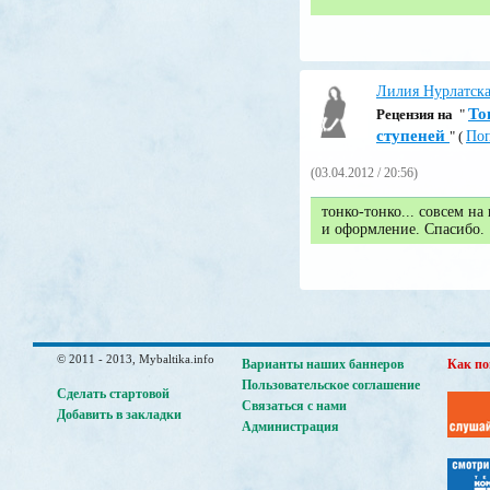
Лилия Нурлатск
То
Pецензия на
"
ступеней
" (
Поп
(03.04.2012 / 20:56)
тонко-тонко... совсем на
и оформление. Спасибо.
© 2011 - 2013, Mybaltika.info
Варианты наших баннеров
Как по
Пользовательское соглашение
Сделать стартовой
Связаться с нами
Добавить в закладки
Администрация