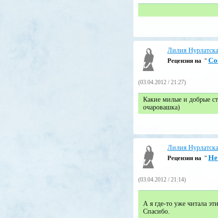
Лилия Нурлатск
Со
Pецензия на
"
(03.04.2012 / 21:27)
Какие милые и добрые ст
очаровашка)
Лилия Нурлатск
Не
Pецензия на
"
(03.04.2012 / 21:14)
А я где-то уже читала э
Спасибо.