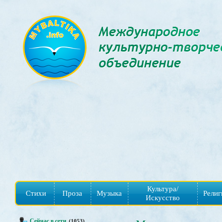
Культура/
Стихи
Проза
Музыка
Религ
Искусство
Сейчас в сети
(1053)