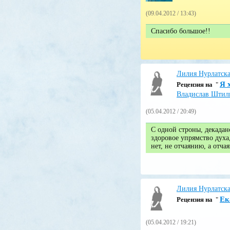
(09.04.2012 / 13:43)
Спасибо большое!!
Лилия Нурлатск
Я 
Pецензия на
"
Владислав Штил
(05.04.2012 / 20:49)
С одной строны, декаданс
здоровое упрямство духа
нет, не отчаянию, а отч
Лилия Нурлатск
Ек
Pецензия на
"
(05.04.2012 / 19:21)