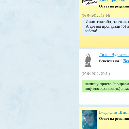
Анна Ерилина
Ответ на реценз
(08.04.2012 / 18:14)
Лиля, спасибо, за столь
А где вы пропадали? Я ж
работа!
Лилия Нурлатск
Вс
Pецензия на
"
(05.04.2012 / 20:51)
напишу просто "понравило
пофилософствовать) Зам
Владислав Штил
Ответ на реценз