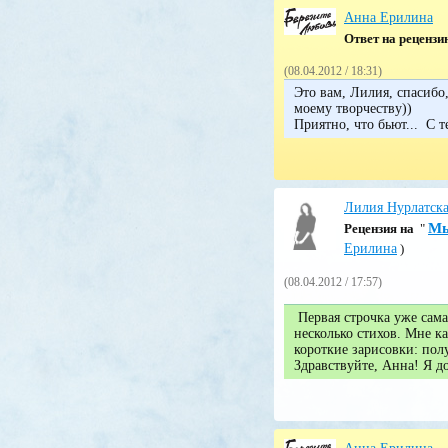
Анна Ерилина
Ответ на реценз
(08.04.2012 / 18:31)
Это вам, Лилия, спасибо,
моему творчеству))
Приятно, что бьют... С 
Лилия Нурлатск
Мы
Pецензия на
"
Ерилина
)
(08.04.2012 / 17:57)
Первая строчка уже сама 
несколько стихов. Мне к
короткие зарисовки: по
Здравствуйте, Анна! Я до