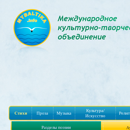
Культура/
Стихи
Проза
Музыка
Религ
Искусство
Разделы поэзии
А