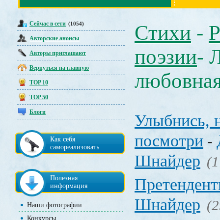
Сейчас в сети
(1054)
Стихи
-
Р
Авторские анонсы
поэзии
- 
Авторы приглашают
Вернуться на главную
любовна
TOP 10
TOP 50
Блоги
Улыбнись, 
посмотри
-
Как себя
самореализовать
Шнайдер
(1
Полезная
Претенден
информация
Шнайдер
(2
Наши фотографии
Конкурсы