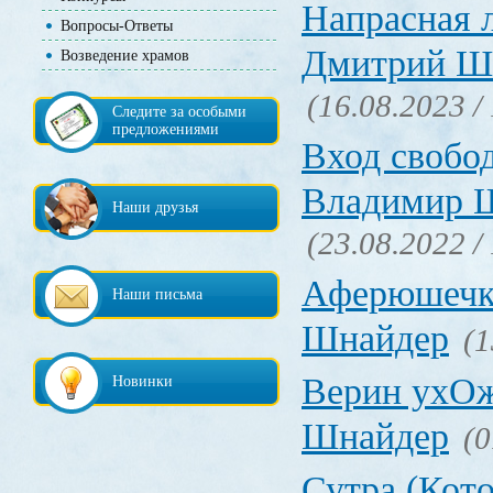
Напрасная
Вопросы-Ответы
Дмитрий Ш
Возведение храмов
(16.08.2023 /
Следите за особыми
предложениями
Вход свобо
Владимир 
Наши друзья
(23.08.2022 /
Аферюшечк
Наши письма
Шнайдер
(1
Верин ухО
Новинки
Шнайдер
(0
Сутра (Кот