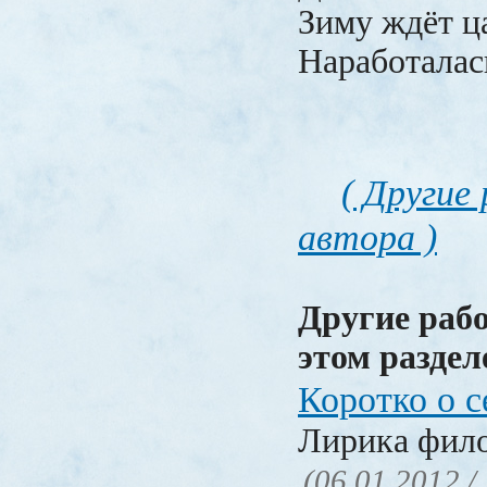
Зиму ждёт ц
Наработалась
( Другие
автора )
Другие раб
этом раздел
Коротко о с
Лирика фил
(06.01.2012 /