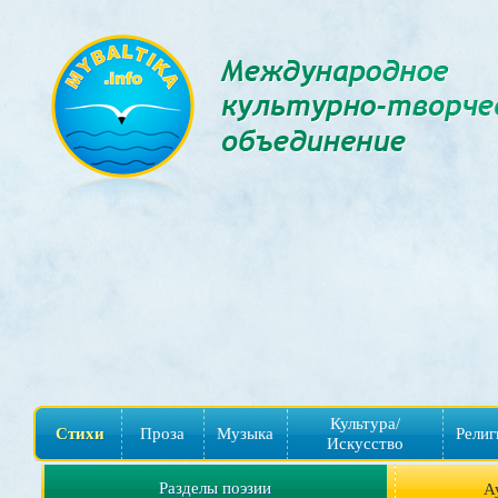
Культура/
Стихи
Проза
Музыка
Религ
Искусство
Разделы поэзии
А