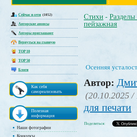
Сейчас в сети
Стихи
Разделы
(1052)
-
пейзажная
Авторские анонсы
Авторы приглашают
Вернуться на главную
TOP 10
TOP 50
Осенняя усталос
Блоги
Дми
Автор:
Как себя
самореализовать
(20.10.2025 /
для печати
Полезная
информация
Поделиться:
Наши фотографии
Конкурсы