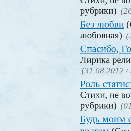
Стихи, не в
рубрики)
(2
Без любви
(
любовная)
(
Спасибо, Г
Лирика рели
(31.08.2012 /
Роль статис
Стихи, не в
рубрики)
(0
Будь моим
врагом