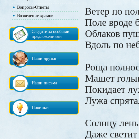
Вопросы-Ответы
Ветер по пол
Возведение храмов
Поле вроде 
Облаков пуш
Следите за особыми
предложениями
Вдоль по неб
Наши друзья
Роща полнос
Машет голым
Наши письма
Покидает лу
Лужа спрята
Новинки
Солнцу лень.
Даже светит 