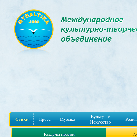
Культура/
Стихи
Проза
Музыка
Религ
Искусство
Разделы поэзии
А