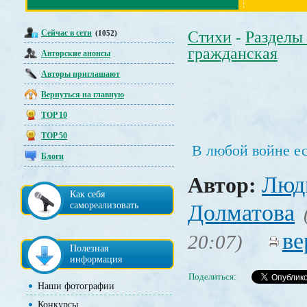
Сейчас в сети
Стихи
Разделы
(1052)
-
гражданская
Авторские анонсы
Авторы приглашают
Вернуться на главную
TOP 10
TOP 50
В любой войне е
Блоги
Люд
Автор:
Как себя
самореализовать
Долматова
ве
20:07)
Полезная
информация
Поделиться:
Наши фотографии
Конкурсы