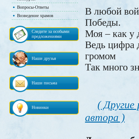
Вопросы-Ответы
В любой вой
Возведение храмов
Победы.
Моя – как у 
Следите за особыми
предложениями
Ведь цифра 
громом
Наши друзья
Так много з
Наши письма
( Другие
Новинки
автора )