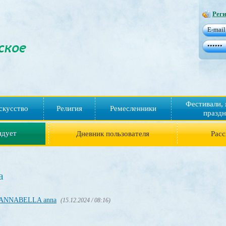
Реги
Фестивали, 
скусство
Религия
Ремесленники
праздн
ндует
Дневник пользователя
Расс
a
ANNABELLA anna
(15.12.2024 / 08:16)