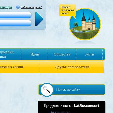
страция
Забыли пароль?
ярмарки,
Идеи
Общества
Блоги
ики
казы из жизни
Друзья пользователя
Поиск по сайту