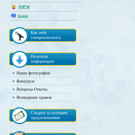
TOP 50
Блоги
Как себя
самореализовать
Полезная
информация
Наши фотографии
Конкурсы
Вопросы-Ответы
Возведение храмов
Следите за особыми
предложениями