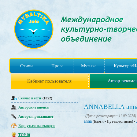
Стихи
Проза
Музыка
Культура/И
Автор рекоме
Кабинет пользователя
Сейчас в сети
(1052)
ANNABELLA ann
Авторские анонсы
(Дата регистрации: 11.09.2024)
Авторы приглашают
anna
(Блоги - Путешестивия) -
Вернуться на главную
TOP 10