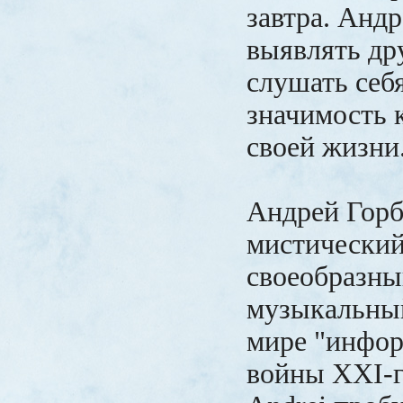
завтра. Анд
выявлять дру
слушать себя
значимость 
своей жизни
Андрей Горб
мистический
своеобразны
музыкальны
мире "инфо
войны ХХI-г