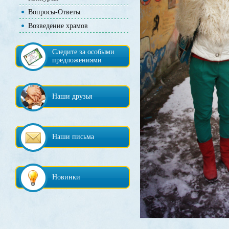
Вопросы-Ответы
Возведение храмов
Следите за особыми
предложениями
Наши друзья
Наши письма
Новинки