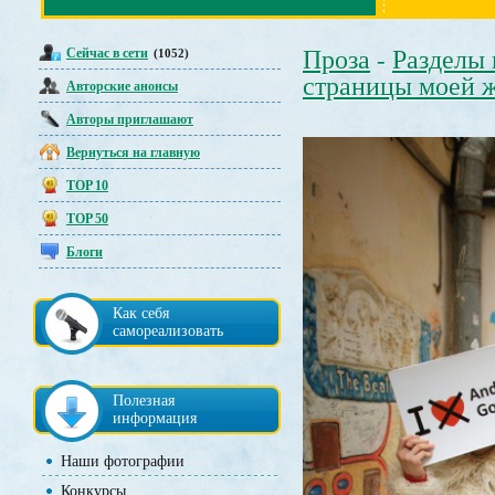
Сейчас в сети
Проза
Разделы
(1052)
-
страницы моей 
Авторские анонсы
Авторы приглашают
Вернуться на главную
TOP 10
TOP 50
Блоги
Как себя
самореализовать
Полезная
информация
Наши фотографии
Конкурсы