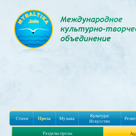
Культура/
Стихи
Проза
Музыка
Религ
Искусство
Разделы прозы
Ау