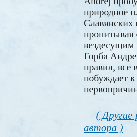
Andrej проб
природное п
Славянских 
пропитывая 
вездесущим 
Горба Андрей
правил, все 
побуждает к
первопричи
( Другие
автора )