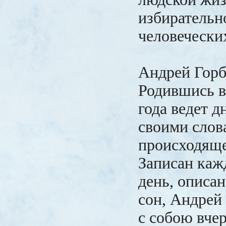
избиратель
человечески
Андрей Горб
Родившись в 
года ведет д
своими слов
происходяще
Записан ка
день, описа
сон, Андрей
с собою вчер