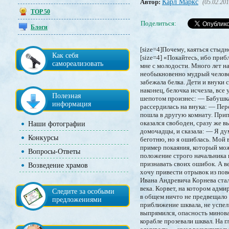
Автор:
Карл Маркс
(05.02.201
TOP 50
Поделиться:
Блоги
[size=4]Почему, каяться стыдно, а грешить - нет?[/size] [b]иерей Александр Ильяшенко[/b] [size=4][b]Лучше всяких слов…[/b][/size][size=4] «Покайтесь, ибо приблизилось Царствие Небесное» (Мф. 3. 2)[/size] Я хочу рассказать об одном случае, запомнившемся мне с молодости. Много лет назад я гостил у знакомых на даче. Семья хозяев была большая — пятеро взрослых детей, бабушка, необыкновенно мудрый человек высокой праведной жизни и внуки. Лето стояло жаркое, окна в доме были открыты, и вот в дом забежала белка. Дети и внуки стали за ней гоняться, перевернули все с ног на голову, а больше всех отличился один внучек. Но вот, наконец, белочка исчезла, все успокоились, и бедная бабушка в изнеможении прилегла отдохнуть. Вдруг к ней подошел внучек, и шепотом произнес: — Бабушка, а белочка — в той комнате, на кровати под одеялом… Уставшая бабушка не выдержала и рассердилась на внука: — Перестань выдумывать, оставь меня в покое. Белочка давно убежала, а я хочу отдохнуть! Однако все-таки пошла в другую комнату. Приподняли одеяло и увидели, что под ним действительно сидит белочка, которая как только путь оказался свободен, сразу же выпрыгнула в окошко. Тогда бабушка взяла внука за руку, вышла с ним в общую комнату, где собрались домочадцы, и сказала: — Я думала, что он выдумал новую историю о белке, которая сидит под одеялом, чтобы опять начать беготню, но я ошиблась. Мой внук говорил правду, и я прошу у него прощения за то, что несправедливо отругала его. Вот личный пример покаяния, который может вразумить ребенка лучше всяких слов. В современных семьях родители зачастую ставят себя в положение строго начальника по отношению к детям, и так же, как начальник не смиряется перед подчиненными, не хотят признавать своих ошибок. А ведь это неправильно. Да, и начальники, надо сказать, бывают разные. В подтверждение этих слов хочу привести отрывок из повести К. М. Станюковича «Беспокойный адмирал». Прототипом главного героя этого произведения, Ивана Андревича Корнева стал известный адмирал Попов. События, описанные в повести, происходили в шестидесятых годах XIX века. Корвет, на котором адмирал держал свой вымпел, плыл в Тихом океане. Ярко светило солнце, на небе не было ни одной тучки, в общем ничто не предвещало беды, но вдруг налетела гроза, корабль сильно накренило. Вахтенный офицер не заметил приближение шквала, не у
Как себя
самореализовать
Полезная
информация
Наши фотографии
Конкурсы
Вопросы-Ответы
Возведение храмов
Следите за особыми
предложениями