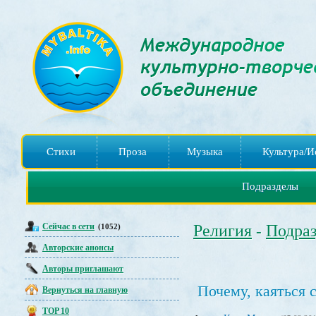
Стихи
Проза
Музыка
Культура/И
Подразделы
Сейчас в сети
Религия
Подра
(1052)
-
Авторские анонсы
Авторы приглашают
Почему, каяться 
Вернуться на главную
TOP 10