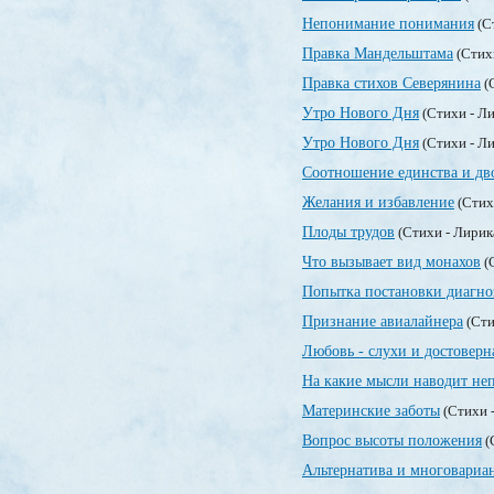
Непонимание понимания
(С
Правка Мандельштама
(Стих
Правка стихов Северянина
(
Утро Нового Дня
(Стихи - Л
Утро Нового Дня
(Стихи - Л
Соотношение единства и дв
Желания и избавление
(Стих
Плоды трудов
(Стихи - Лирик
Что вызывает вид монахов
(
Попытка постановки диагно
Признание авиалайнера
(Сти
Любовь - слухи и достовер
На какие мысли наводит не
Материнские заботы
(Стихи 
Вопрос высоты положения
(
Альтернатива и многовариа