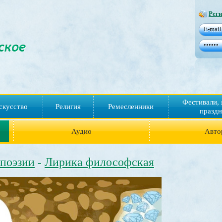
Реги
Фестивали, 
скусство
Религия
Ремесленники
праздн
Аудио
Авто
 поэзии
Лирика философская
-