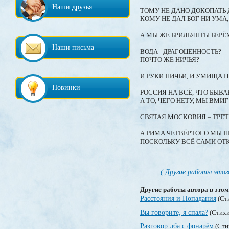
Наши друзья
ТОМУ НЕ ДАНО ДОКОПАТЬ 
КОМУ НЕ ДАЛ БОГ НИ УМА,
А МЫ ЖЕ БРИЛЬЯНТЫ БЕРЁМ
Наши письма
ВОДА - ДРАГОЦЕННОСТЬ?
ПОЧТО ЖЕ НИЧЬЯ?
И РУКИ НИЧЬИ, И УМИЩА П
Новинки
РОССИЯ НА ВСЁ, ЧТО БЫВАЕ
А ТО, ЧЕГО НЕТУ, МЫ ВМИ
СВЯТАЯ МОСКОВИЯ – ТРЕТ
А РИМА ЧЕТВЁРТОГО МЫ Н
ПОСКОЛЬКУ ВСЁ САМИ ОТ
( Другие работы этог
Другие работы автора в этом
Расстояния и Попадания
(Ст
Вы говорите, я спала?
(Стихи
Разговор лба с фонарём
(Сти