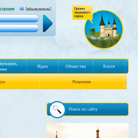
страция
Забыли пароль?
ярмарки,
Идеи
Общества
Блоги
ики
ры
Рецензии
Поиск по сайту