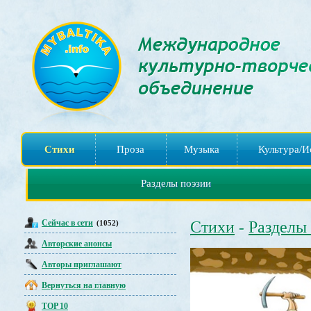
Стихи
Проза
Музыка
Культура/И
Разделы поэзии
Сейчас в сети
Стихи
Разделы
(1052)
-
Авторские анонсы
Авторы приглашают
Вернуться на главную
TOP 10