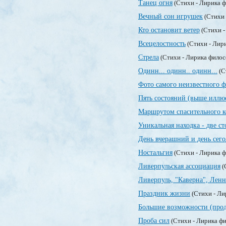
Танец огня
(Стихи - Лирика 
Вечный сон игрушек
(Стихи 
Кто остановит ветер
(Стихи -
Всецелостность
(Стихи - Лир
Стрела
(Стихи - Лирика фило
Одинн... одинн.. одинн...
(С
Фото самого неизвестного ф
Пять состояний (выше илл
Маршрутом спасительного к
Уникальная находка - две с
День вчерашний и день сег
Ностальгия
(Стихи - Лирика 
Ливерпульская ассоциация
(
Ливерпуль, "Каверна", Лен
Праздник жизни
(Стихи - Ли
Большие возможности (прод
Проба сил
(Стихи - Лирика ф