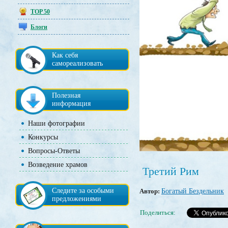
TOP 50
Блоги
Как себя
самореализовать
Полезная
информация
Наши фотографии
Конкурсы
Вопросы-Ответы
Возведение храмов
Третий Рим
Следите за особыми
Автор:
Богатый Бездельник
предложениями
Поделиться: