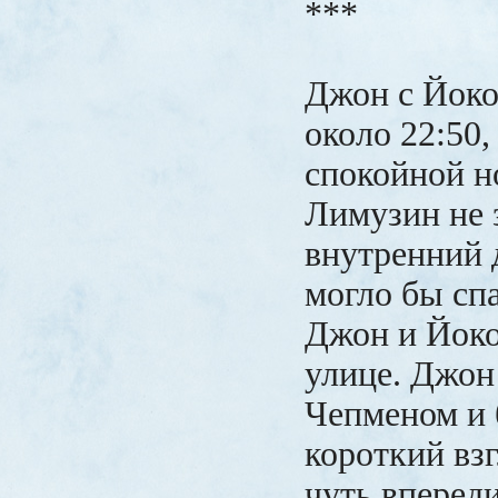
***
Джон с Йоко
около 22:50
спокойной н
Лимузин не 
внутренний 
могло бы сп
Джон и Йоко
улице. Джон
Чепменом и 
короткий вз
чуть вперед