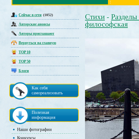
Сейчас в сети
Стихи
Разделы
(1052)
-
философская
Авторские анонсы
Авторы приглашают
Вернуться на главную
TOP 10
TOP 50
Блоги
Как себя
самореализовать
Полезная
информация
Наши фотографии
Конкурсы