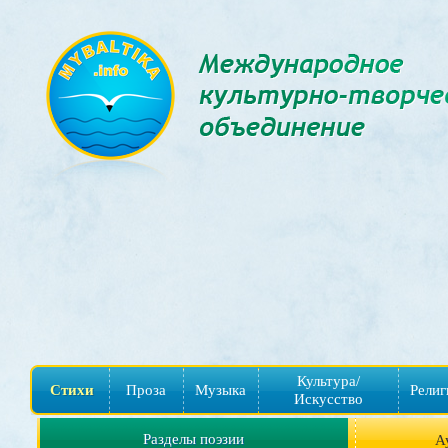
Культура/
Стихи
Проза
Музыка
Религ
Искусство
Разделы поэзии
А