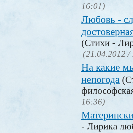
16:01)
Любовь - с
достоверна
(Стихи - Ли
(21.04.2012 /
На какие м
непогода
(С
философска
16:36)
Матерински
- Лирика лю