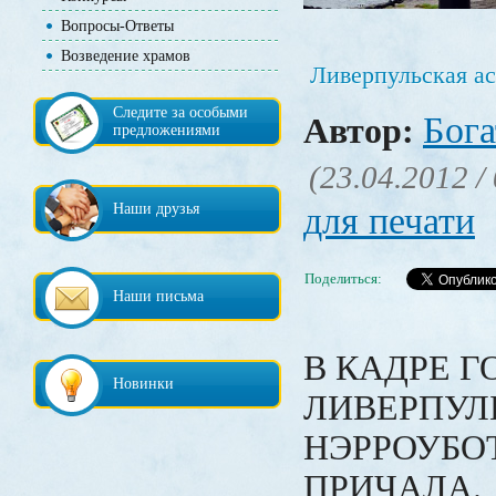
Вопросы-Ответы
Возведение храмов
Ливерпульская а
Следите за особыми
Бога
Автор:
предложениями
(23.04.2012 /
для печати
Наши друзья
Поделиться:
Наши письма
В КАДРЕ Г
Новинки
ЛИВЕРПУЛ
НЭРРОУБО
ПРИЧАЛА.