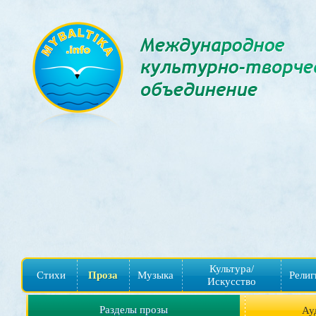
Культура/
Стихи
Проза
Музыка
Религ
Искусство
Разделы прозы
Ау