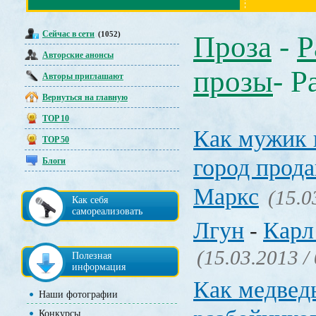
Сейчас в сети
(1052)
Проза
-
Р
Авторские анонсы
прозы
- Р
Авторы приглашают
Вернуться на главную
TOP 10
Как мужик 
TOP 50
город прода
Блоги
Маркс
(15.0
Как себя
самореализовать
Лгун
Карл
-
(15.03.2013 /
Полезная
информация
Как медвед
Наши фотографии
Конкурсы