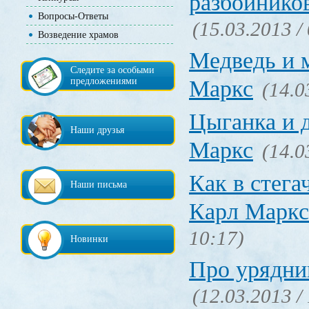
разбойнико
Вопросы-Ответы
(15.03.2013 /
Возведение храмов
Медведь и 
Следите за особыми
предложениями
Маркс
(14.0
Цыганка и 
Наши друзья
Маркс
(14.0
Как в стега
Наши письма
Карл Маркс
10:17)
Новинки
Про урядни
(12.03.2013 /