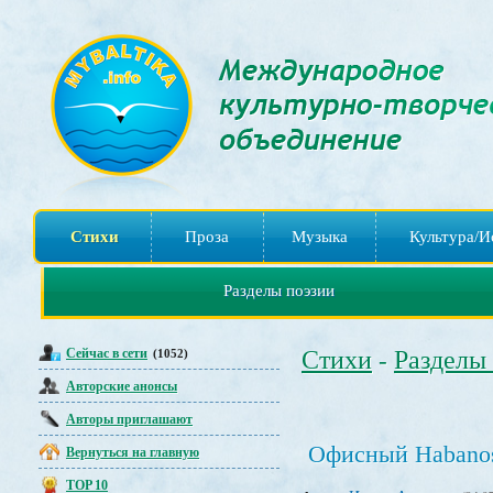
Стихи
Проза
Музыка
Культура/И
Разделы поэзии
Сейчас в сети
Стихи
Разделы
(1052)
-
Авторские анонсы
Авторы приглашают
Офисный Habano
Вернуться на главную
TOP 10