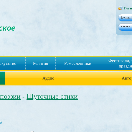
Реги
Фестивали, 
скусство
Религия
Ремесленники
праздн
Аудио
Авто
 поэзии
Шуточные стихи
-
s