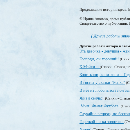
Продолжение истории здесь: h
© Ирина Ашомко, время публик
Свидетельство о публикации
( Другие работы этог
Другие работы автора в этом
Эта девочка - девушка - ж
Господи, он хороший!
(Стих
К Майки...
(Стихи - Стихи, 
Кони-кони, кони-кони... Год
В гостях у сказки "Репка"
(С
В неё из любопытства он за
Живи сейчас!
(Стихи - Стих
Vivat, Фанат Футбола!
(Стих
Случайна встреча, но бескон
Горсткой песка золотого
(Ст
Уходи!
(Стихи - Лирика любо