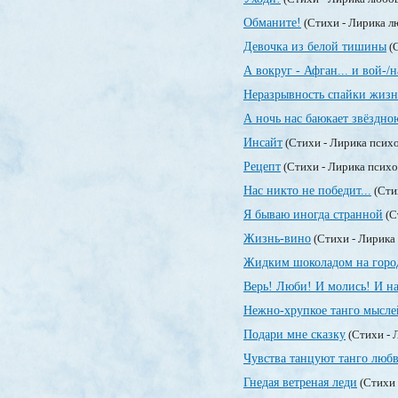
Обманите!
(Стихи - Лирика л
Девочка из белой тишины
(С
А вокруг - Афган... и вой-/на
Неразрывность спайки жизн
А ночь нас баюкает звёздн
Инсайт
(Стихи - Лирика псих
Рецепт
(Стихи - Лирика психо
Нас никто не победит...
(Сти
Я бываю иногда странной
(С
Жизнь-вино
(Стихи - Лирика
Жидким шоколадом на город
Верь! Люби! И молись! И на
Нежно-хрупкое танго мысле
Подари мне сказку
(Стихи - 
Чувства танцуют танго любв
Гнедая ветреная леди
(Стихи 