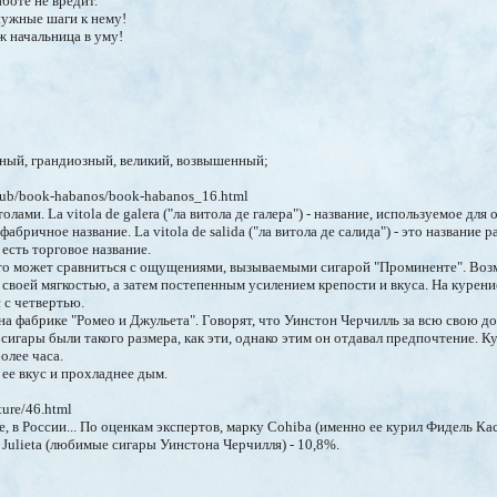
аботе не вредит.
нужные шаги к нему!
ж начальница в уму!
нный, грандиозный, великий, возвышенный;
rclub/book-habanos/book-habanos_16.html
ами. La vitola de galera ("ла витола де галера") - название, используемое для
фабричное название. La vitola de salida ("ла витола де салида") - это название р
 есть торговое название.
что может сравниться с ощущениями, вызываемыми сигарой "Проминенте". Возм
 своей мягкостью, а затем постепенным усилением крепости и вкуса. На курени
 с четвертью.
на фабрике "Ромео и Джульета". Говорят, что Уинстон Черчилль за всю свою 
 сигары были такого размера, как эти, однако этим он отдавал предпочтение. К
олее часа.
 ее вкус и прохладнее дым.
ture/46.html
е, в России... По оценкам экспертов, марку Cohiba (именно ее курил Фидель К
Julieta (любимые сигары Уинстона Черчилля) - 10,8%.
8