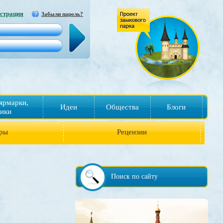
страция
Забыли пароль?
ярмарки,
Идеи
Общества
Блоги
ики
ры
Рецензии
Поиск по сайту