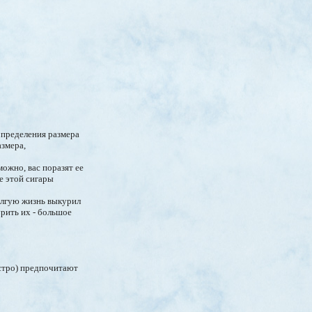
 определения размера
азмера,
ожно, вас поразят ее
е этой сигары
долгую жизнь выкурил
урить их - большое
астро) предпочитают