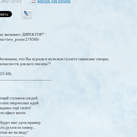
версия для печати
.2012 / 22:57)
ас вызывает ДИРЕКТОР!" :
ems/view_poem/279580/
 Зюзюкина, что Вы курили в мужском туалете гаванские сигары.
опасности для кого писаны?!
 23:44)
_________________________
тный стукачок-злодей.
 полон творческих идей.
кладных ещё силён!
ем офисе вагон.
! Будет мне урок-пример
кто духом из химер...
ктаж же на виду!