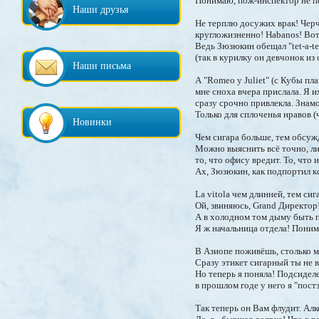
Понимаю, пож-инспектор не п
Наши друзья
Не терплю досужих врак! Черч
кругложизненно! Habanos! Вот 
Ведь Зюзюкин обещал "tet-a-te
(так в курилку он девчонок из 
Наши письма
А "Romeo y Juliet" (с Кубы пл
мне сноха вчера прислала. Я и
сразу срочно привлекла. Знамо 
Только для сплоченья нравов (
Новинки
Чем сигара больше, тем обсуж
Можно выяснить всё точно, л
то, что офису вредит. То, что
Ах, Зюзюкин, как подпортил к
La vitola чем длинней, тем сиг
Ой, звиняюсь, Grand Директор
А в холодном том дыму быть п
Я ж начальница отдела! Поним
В Азиопе поживёшь, столько му
Сразу этикет сигарный ты не 
Но теперь я поняла! Подсиделе
в прошлом годе у него я "пост
Так теперь он Вам флудит. Алк