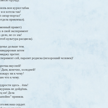
овесит ерунду.
илль вон курил табак
и я хотела так!
t сигар-портал"
отдела привлекал).
аменный привет)
х в свой эксперимент
дело, не со зла!
чтоб культура расцвела).
денье дольше тем.
иквидировав затем
 имиджу претит.
сперимент сей, паразит редиска (нехороший человек)!
арочка вкусней!
! Дым, конечно, холодней!
ожару ни к чему!
аю что к чему.
дрости здесь... ёшь!
вкуришь не дойдёшь.
ц он! Дела
запойно" приняла.
оголик наш сердит.