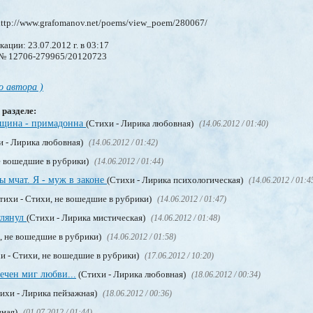
ttp://www.grafomanov.net/poems/view_poem/280067/
ации: 23.07.2012 г. в 03:17
: № 12706-279965/20120723
о автора )
 разделе:
енщина - примадонна
(Стихи - Лирика любовная)
(14.06.2012 / 01:40)
и - Лирика любовная)
(14.06.2012 / 01:42)
не вошедшие в рубрики)
(14.06.2012 / 01:44)
ы мчат. Я - муж в законе
(Стихи - Лирика психологическая)
(14.06.2012 / 01:4
тихи - Стихи, не вошедшие в рубрики)
(14.06.2012 / 01:47)
глянул
(Стихи - Лирика мистическая)
(14.06.2012 / 01:48)
и, не вошедшие в рубрики)
(14.06.2012 / 01:58)
и - Стихи, не вошедшие в рубрики)
(17.06.2012 / 10:20)
ечен миг любви...
(Стихи - Лирика любовная)
(18.06.2012 / 00:34)
ихи - Лирика пейзажная)
(18.06.2012 / 00:36)
вная)
(01.07.2012 / 01:44)