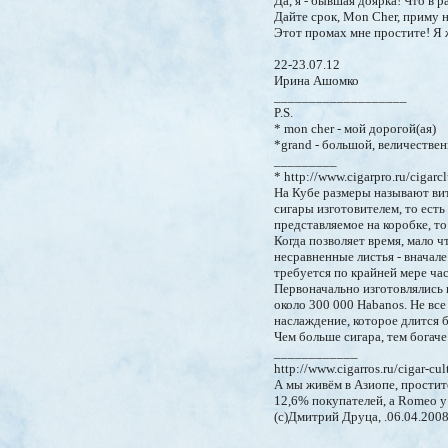
Да, я - бывшая доярка! Что в р
Дайте срок, Mon Cher, приму 
Этот промах мне простите! Я 
22-23.07.12
Ирина Ашомко
___________________
P.S.
* mon cher - мой дорогой(ая)
*grand - большой, величестве
_________
* http://www.cigarpro.ru/ciga
На Кубе размеры называют витол
сигары изготовителем, то есть 
представляемое на коробке, то
Когда позволяет время, мало 
несравненные листья - вначале
требуется по крайней мере час
Первоначально изготовлялись 
около 300 000 Habanos. He все
наслаждение, которое длится б
Чем больше сигара, тем богаче
____________
http://www.cigarros.ru/cigar-cul
А мы живём в Азиопе, простит
12,6% покупателей, а Romeo y 
(c)Дмитрий Друца, .06.04.200