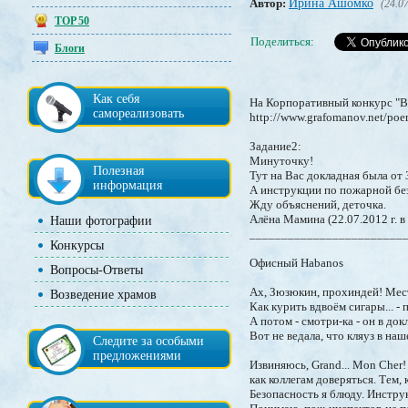
Автор:
Ирина Ашомко
(24.07
TOP 50
Поделиться:
Блоги
Как себя
На Корпоративный конкурс "В
самореализовать
http://www.grafomanov.net/po
Задание2:
Минуточку!
Полезная
Тут на Вас докладная была от
информация
А инструкции по пожарной без
Жду объяснений, деточка.
Алёна Мамина (22.07.2012 г. в
Наши фотографии
________________________
Конкурсы
Офисный Habanos
Вопросы-Ответы
Ах, Зюзюкин, прохиндей! Мес
Возведение храмов
Как курить вдвоём сигары... -
А потом - смотри-ка - он в до
Вот не ведала, что кляуз в наш
Следите за особыми
предложениями
Извиняюсь, Grand... Mon Cher
как коллегам доверяться. Тем, 
Безопасность я блюду. Инстру