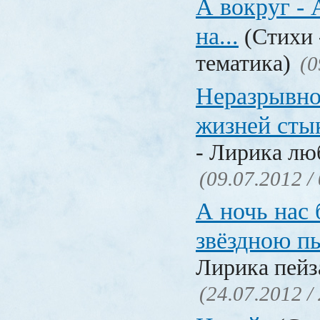
А вокруг - А
на...
(Стихи 
тематика)
(0
Неразрывно
жизней сты
- Лирика лю
(09.07.2012 /
А ночь нас
звёздною п
Лирика пейз
(24.07.2012 /