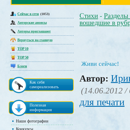
Сейчас в сети
Стихи
Разделы
(1053)
-
вошедшие в руб
Авторские анонсы
Авторы приглашают
Вернуться на главную
TOP 10
TOP 50
Живи сейчас!
Блоги
Ири
Автор:
Как себя
самореализовать
(14.06.2012 /
для печати
Полезная
информация
Наши фотографии
Конкурсы