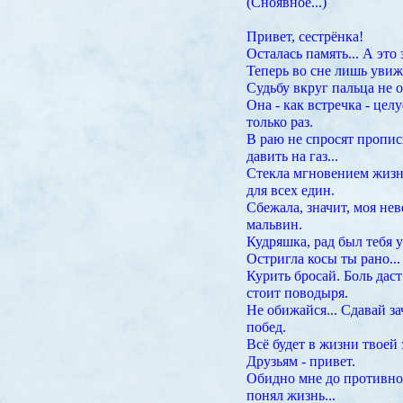
(Сноявное...)
Привет, сестрёнка!
Осталась память... А это 
Теперь во сне лишь увижу
Судьбу вкруг пальца не о
Она - как встречка - цел
только раз.
В раю не спросят пропис
давить на газ...
Стекла мгновением жизнь
для всех един.
Сбежала, значит, моя неве
мальвин.
Кудряшка, рад был тебя у
Остригла косы ты рано... 
Курить бросай. Боль даст
стоит поводыря.
Не обижайся... Сдавай за
побед.
Всё будет в жизни твоей 
Друзьям - привет.
Обидно мне до противной
понял жизнь...