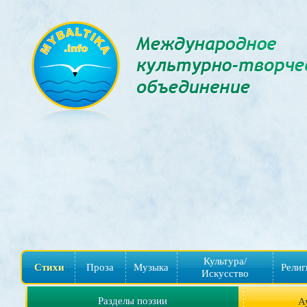
Культура/
Стихи
Проза
Музыка
Религ
Искусство
Разделы поэзии
А