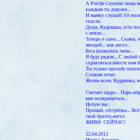
А Porche Cayenne лишь 
каждым ты дорожи...
И мамку слушай! Её мол
спасли.
Душа, Кудряшка, есть по
с земли...
Теперь о сыне... Скажи, 
звездой... как ангел...
Беса разжались лапы...
Я буду рядом... С любой 
справляться вместе нам бу
Ты только просьбу пошли
Словом лечат.
Жизнь всем, Кудряшка, в
Светает скоро... Пора об
мне возвращаться...
Целую вас.
Прощай, сестрёнка... Всё
твой братец-ангел.
ЖИВИ СЕЙЧАС!
22.04.2012