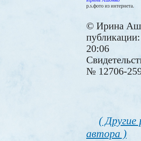
Ирина Ашомко
р.s.фото из интернета.
© Ирина Аш
публикации: 
20:06
Свидетельст
№ 12706-259
( Другие
автора )