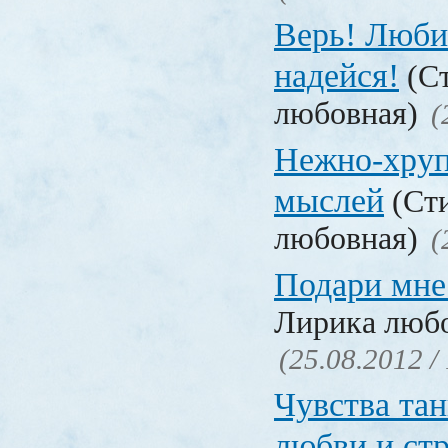
Верь! Люби
надейся!
(Ст
любовная)
(
Нежно-хруп
мыслей
(Сти
любовная)
(
Подари мне
Лирика люб
(25.08.2012 /
Чувства та
любви и ст