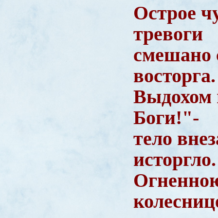
Острое ч
тревоги
смешано 
восторга
Выдохом 
Боги!"-
тело вне
исторгло
Огненно
колесни