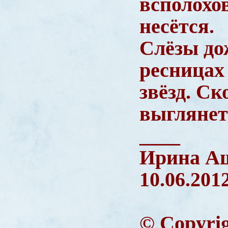
всполохов
несётся.
Слёзы до
ресница
звёзд. Ск
выглянет
____
Ирина А
10.06.201
© Copyri