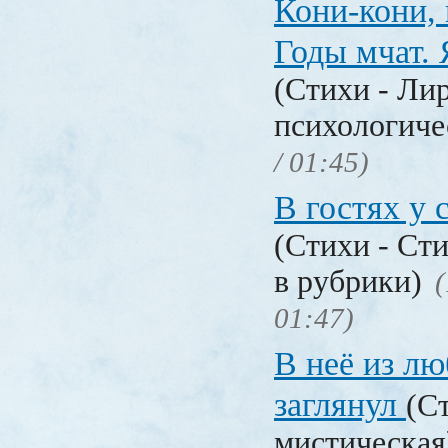
Кони-кони, 
Годы мчат. 
(Стихи - Ли
психологиче
/ 01:45)
В гостях у 
(Стихи - Ст
в рубрики)
(
01:47)
В неё из л
заглянул
(С
мистическа