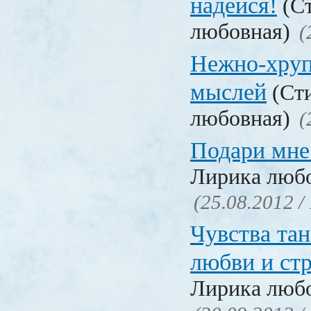
надейся!
(Ст
любовная)
(
Нежно-хруп
мыслей
(Сти
любовная)
(
Подари мне
Лирика люб
(25.08.2012 /
Чувства та
любви и ст
Лирика люб