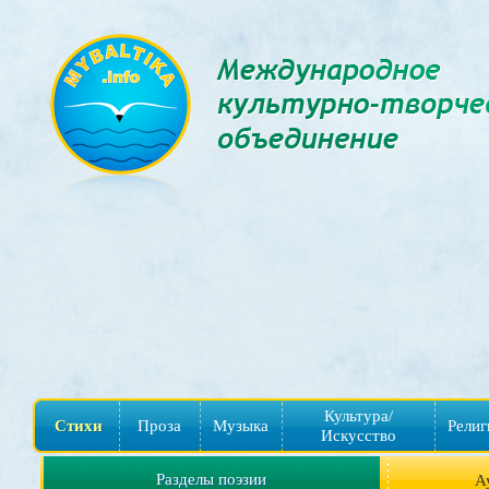
Культура/
Стихи
Проза
Музыка
Религ
Искусство
Разделы поэзии
А