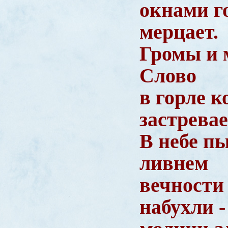
окнами г
мерцает.
Громы и 
Слово
в горле 
застревае
В небе 
ливнем
вечности
набухли 