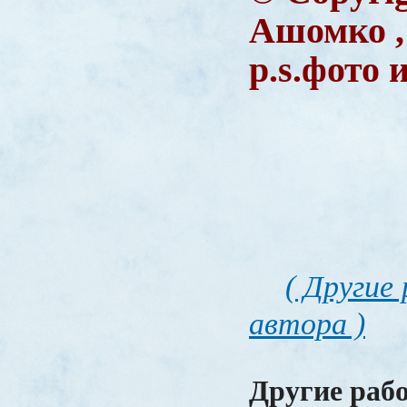
Ашомко ,
р.s.фото 
( Другие
автора )
Другие раб