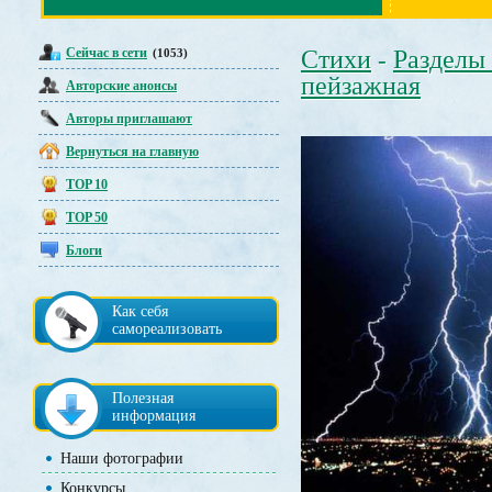
Сейчас в сети
Стихи
Разделы
(1053)
-
пейзажная
Авторские анонсы
Авторы приглашают
Вернуться на главную
TOP 10
TOP 50
Блоги
Как себя
самореализовать
Полезная
информация
Наши фотографии
Конкурсы