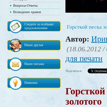
Вопросы-Ответы
Возведение храмов
Следите за особыми
Горсткой песка з
предложениями
Ири
Автор:
Наши друзья
(18.06.2012 /
для печати
Наши письма
Поделиться:
Новинки
Горсткой
золотого