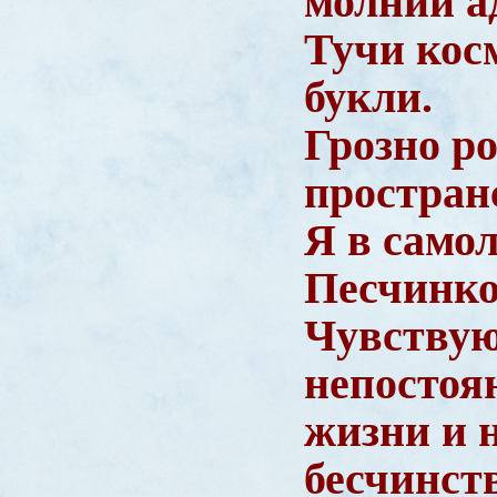
молнии а
Тучи кос
букли.
Грозно р
простран
Я в самол
Песчинк
Чувству
непостоя
жизни и 
бесчинст