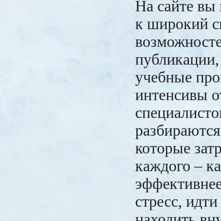
На сайте вы
к широкий с
возможносте
публикации,
учебные пр
интенсивы 
специалисто
разбираются
которые зат
каждого – ка
эффективнее
стресс, идти
находить вн