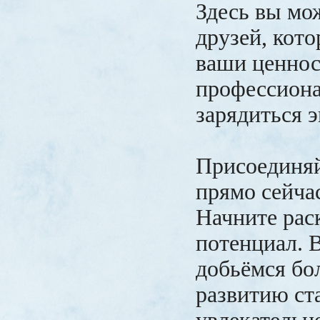
Здесь вы мо
друзей, кот
ваши ценнос
профессиона
зарядиться э
Присоединяй
прямо сейча
Начните рас
потенциал. 
добьёмся бол
развитию ст