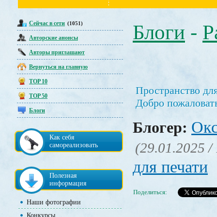
Сейчас в сети
(1051)
Блоги
-
Р
Авторские анонсы
Авторы приглашают
Вернуться на главную
TOP 10
Пространство для
TOP 50
Добро пожаловать
Блоги
Окс
Блогер:
Как себя
(29.01.2025 /
самореализовать
для печати
Полезная
информация
Поделиться:
Наши фотографии
Конкурсы