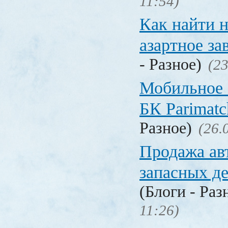
11:54)
Как найти 
азартное за
- Разное)
(23
Мобильное 
БК Parimat
Разное)
(26.
Продажа ав
запасных де
(Блоги - Раз
11:26)