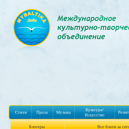
Культура/
Стихи
Проза
Музыка
Религ
Искусство
Блогеры
Все блоги за сег