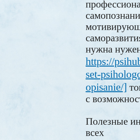
профессиона
самопознани
мотивирующ
саморазвити
нужна нуже
https://psihu
set-psiholog
opisanie/]
то
с возможнос
Полезные ин
всех