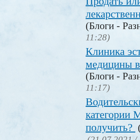
Продать ил
лекарстве
(Блоги - Раз
11:28)
Клиника эс
медицины в
(Блоги - Раз
11:17)
Водительск
категории М
получить?
(
(21.07.2021 /