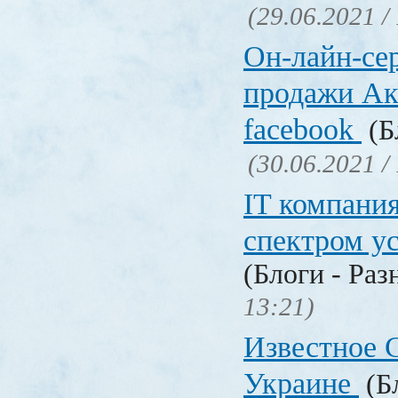
(29.06.2021 /
Он-лайн-се
продажи Ак
facebook
(Б
(30.06.2021 /
IT компани
спектром у
(Блоги - Раз
13:21)
Известное C
Украине
(Бл