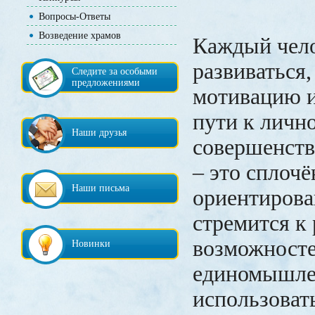
Вопросы-Ответы
Возведение храмов
Каждый чело
развиваться,
Следите за особыми
предложениями
мотивацию и
пути к личн
Наши друзья
совершенств
– это сплочё
Наши письма
ориентирован
стремится к
возможносте
Новинки
единомышле
использоват