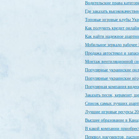
Водительские права категор
Где заказать высококачеств
Топовые игровые клубы Ук
Как получить кредит онлайн
Как найти надежное азартно
Мобильное зеркало рабочее 
Продажа автостекол и запас
Монтаж вентиляционной си
Популярные украинские он
Популярные украинские иг
Популярная компания видео
Заказать песок, керамзит, 
Список самых лучших азарт
Лучшие игровые ресурсы 20
Высшее образование в Канад
В какой компании приобрес
Перевод документов, паспор