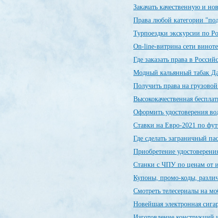
Закачать качественную и н
Права любой категории "по
Турпоездки экскурсии по Р
On-line-витрина сети винот
Где заказать права в Росси
Модный кальянный табак Да
Получить права на грузовой
Высококачественная беспла
Оформить удостоверения во
Ставки на Евро-2021 по фу
Где сделать заграничный п
Приобретение удостоверения
Станки с ЧПУ по ценам от 
Купоны, промо-коды, разли
Смотреть телесериалы на м
Новейшая электронная сиг
Изготовление конструкций и