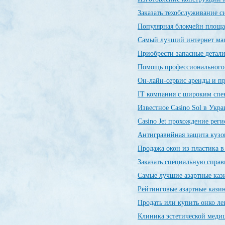
Заказать техобслуживание 
Популярная блокчейн пло
Самый лучший интернет ма
Приобрести запасные детал
Помощь профессиональног
Он-лайн-сервис аренды и п
IT компания с широким спе
Известное Casino Sol в Укр
Сasino Jet прохождение рег
Антигравийная защита кузо
Продажа окон из пластика 
Заказать специальную спр
Самые лучшие азартные ка
Рейтинговые азартные каз
Продать или купить онко л
Клиника эстетической меди