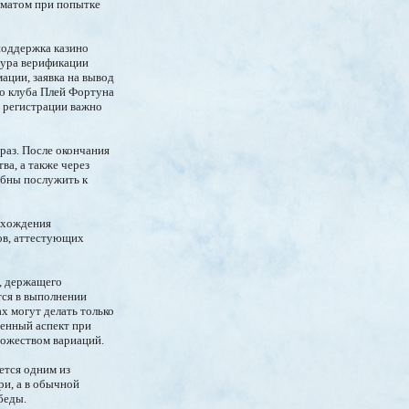
оматом при попытке
поддержка казино
дура верификации
ации, заявка на вывод
го клуба Плей Фортуна
ы регистрации важно
раз. После окончания
ва, а также через
обны послужить к
рохождения
ов, аттестующих
, держащего
тся в выполнении
х могут делать только
венный аспект при
ножеством вариаций.
ется одним из
и, а в обычной
беды.