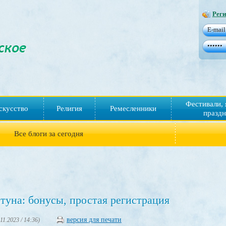
Реги
Фестивали, 
скусство
Религия
Ремесленники
праздн
Все блоги за сегодня
уна: бонусы, простая регистрация
версия для печати
.11.2023 / 14:36)