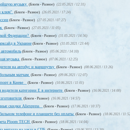
овейшую музыку
(Блоги - Разное)
(22.05.2021 / 12:31)
д ключ"
(Блоги - Разное)
(26.05.2021 / 17:24)
оссии
(Блоги - Разное)
(27.05.2021 / 07:27)
ек
(Блоги - Разное)
(27.05.2021 / 11:05)
йской Федерации?
(Блоги - Разное)
(31.05.2021 / 14:56)
рксайд в Украине
(Блоги - Разное)
(31.05.2021 / 23:44)
 автомобиль
(Блоги - Разное)
(05.06.2021 / 14:10)
тная музыка
(Блоги - Разное)
(07.06.2021 / 12:25)
дителя на автобус и маршрутку
(Блоги - Разное)
(08.06.2021 / 13:26)
тбольным матчам
(Блоги - Разное)
(09.06.2021 / 12:07)
аспорт в Киеве
(Блоги - Разное)
(10.06.2021 / 11:01)
 водителя категории Е в интернете
(Блоги - Разное)
(16.06.2021 / 14:00)
изготовителя
(Блоги - Разное)
(16.06.2021 / 14:57)
чные скидки Aliexpress
(Блоги - Разное)
(17.06.2021 / 10:37)
обильном телефоне и планшете без оплаты
(Блоги - Разное)
(18.06.2021 / 11:5
арета Ploom TECH
(Блоги - Разное)
(18.06.2021 / 14:04)
з металла на заказ в СПБ
(Блоги - Разное)
(19.06.2021 / 13:20)