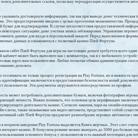
а поиск дополнительных ссылок, поскольку переадресация осуществляется авт
 указывать достоверную информацию, так как при выводе денег техническая 
ие. Это предостережение введено с целью пресечения мошенничества. Проце
ий бумаг для подтверждения. В случае несоответствия предоставленной информ
 в некоторых ситуациях даже учетная запись заблокирован. Управление игрово
поминать данные для входа в персональный аккаунт. Перед выполнением форм
 личных данных и ознакомиться с политикой казино Плей Фортуна.
льном сайте Плей Фортуна для игры на настоящие деньги требуется всего один 
 кабинет может быть выполнен как с компьютера, так и с мобильного устройст
 только взрослым пользователям. Любые попытки обмана администрации спос
живанию депозита.
 осознавать не только процесс регистрации на Play Fortuna, но и важность п
ь идентификации заключается в предоставлении безопасности копий документ
ст пользователя. Эти документы загружаются непосредственно из профиля.
ность может потребовать дополнительные бумаги, включая фотографию игрока
ряющий личность. Важно понимать, что основная цель верификации заключае
егулирующего деятельность казино. Согласно законам, пари на онлайн-площадка
йн-слоты, также называемые как видео-автоматы, представляют собой сущест
нативный сайт Плей Фортуна предлагает разнообразие игровых автоматов с м
 в игорном заведении Play Fortuna выделяется Книга мертвых. Этот слот счита
 интернет-казино. В бонусном режиме можно выиграть до 5000 раз больше пар
 использования основного бонуса у пользователя есть важный потенциал для по