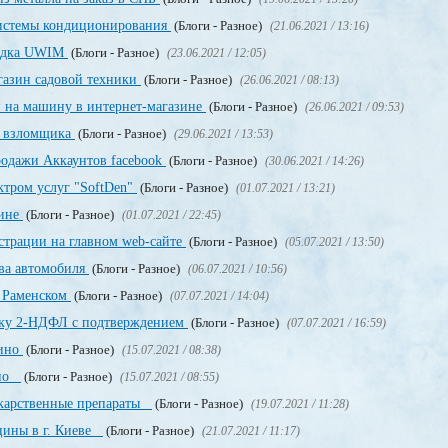
системы кондиционирования
(Блоги - Разное)
(21.06.2021 / 13:16)
щадка UWIM
(Блоги - Разное)
(23.06.2021 / 12:05)
газин садовой техники
(Блоги - Разное)
(26.06.2021 / 08:13)
и на машину в интернет-магазине
(Блоги - Разное)
(26.06.2021 / 09:53)
о взломщика
(Блоги - Разное)
(29.06.2021 / 13:53)
родажи Аккаунтов facebook
(Блоги - Разное)
(30.06.2021 / 14:26)
ктром услуг "SoftDen"
(Блоги - Разное)
(01.07.2021 / 13:21)
аине
(Блоги - Разное)
(01.07.2021 / 22:45)
истрации на главном web-сайте
(Блоги - Разное)
(05.07.2021 / 13:50)
ва автомобиля
(Блоги - Разное)
(06.07.2021 / 10:56)
в Раменском
(Блоги - Разное)
(07.07.2021 / 14:04)
авку 2-НДФЛ с подтверждением
(Блоги - Разное)
(07.07.2021 / 16:59)
зино
(Блоги - Разное)
(15.07.2021 / 08:38)
ино
(Блоги - Разное)
(15.07.2021 / 08:55)
екарственные препараты
(Блоги - Разное)
(19.07.2021 / 11:28)
цины в г. Киеве
(Блоги - Разное)
(21.07.2021 / 11:17)