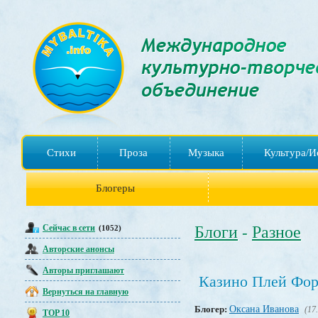
Стихи
Проза
Музыка
Культура/И
Блогеры
Сейчас в сети
Блоги
Разное
(1052)
-
Авторские анонсы
Авторы приглашают
Казино Плей Форт
Вернуться на главную
Блогер:
Оксана Иванова
(17
TOP 10