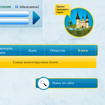
страция
Забыли пароль?
ярмарки,
Идеи
Общества
Блоги
ики
Самые коментируемые блоги
Поиск по сайту