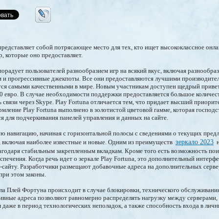
редставляет собой потрясающее место для тех, кто ищет высококлассное онла
р, которые оно предоставляет.
орадует пользователей разнообразием игр на всякий вкус, включая разнообра
еи и прогрессивные джекпоты. Все они предоставляются лучшими производит
тся самыми качественными в мире. Новым участникам доступен щедрый приве
00 евро. В случае необходимости поддержки предоставляется большое количе
 связи через Skype. Play Fortuna отличается тем, что придает высший приорит
мление Play Fortuna выполнено в золотистой цветовой гамме, которая господс
я для подчеркивания панелей управления и данных на сайте.
ю навигацию, начиная с горизонтальной полосы с сведениями о текущих пред
, включая наиболее известные и новые. Одним из преимуществ
зеркало 2023
н
лагодаря стабильным закрепленным вкладкам. Кроме того есть возможность пои
печения. Когда речь идет о зеркале Play Fortuna, это дополнительный интерф
б-сайту. Разработчики размещают добавочные адреса на дополнительных сервер
при этом законы.
ла Плей Фортуна происходит в случае блокировки, технического обслуживания
ивные адреса позволяют равномерно распределять нагрузку между серверами,
м даже в период технологических неполадок, а также способность входа в личн