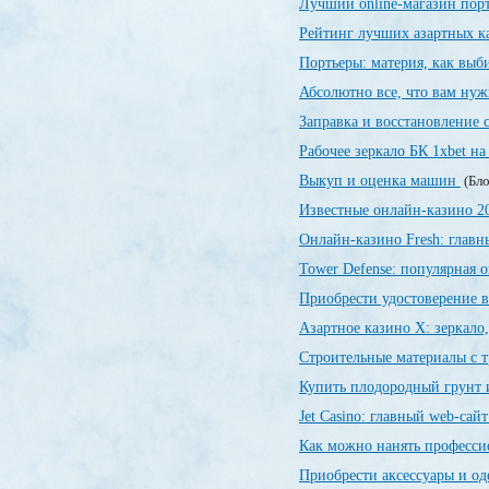
Лучший online-магазин порт
Рейтинг лучших азартных 
Портьеры: материя, как выби
Абсолютно все, что вам нуж
Заправка и восстановление
Рабочее зеркало БК 1xbet на
Выкуп и оценка машин
(Бло
Известные онлайн-казино 
Онлайн-казино Fresh: глав
Tower Defense: популярная о
Приобрести удостоверение в
Азартное казино X: зеркало
Строительные материалы с 
Купить плодородный грунт и
Jet Сasino: главный web-сай
Как можно нанять професси
Приобрести аксессуары и о