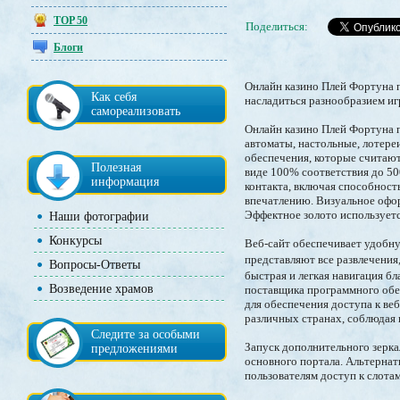
TOP 50
Поделиться:
Блоги
Онлайн казино Плей Фортуна п
Как себя
насладиться разнообразием иг
самореализовать
Онлайн казино Плей Фортуна п
автоматы, настольные, лотер
обеспечения, которые считаю
Полезная
виде 100% соответствия до 5
информация
контакта, включая способность
впечатлению. Визуальное офор
Эффектное золото используетс
Наши фотографии
Конкурсы
Веб-сайт обеспечивает удобну
представляют все развлечения
Вопросы-Ответы
быстрая и легкая навигация б
Возведение храмов
поставщика программного обес
для обеспечения доступа к ве
различных странах, соблюдая 
Следите за особыми
Запуск дополнительного зерка
предложениями
основного портала. Альтернат
пользователям доступ к слота