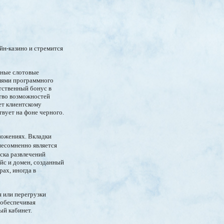
йн-казино и стремится
зные слотовые
елями программного
тственный бонус в
ство возможностей
ет клиентскому
твует на фоне черного.
ложениях. Вкладки
есомненно является
ска развлечений
ейс и домен, созданный
ах, иногда в
 или перегрузки
 обеспечивая
ый кабинет.