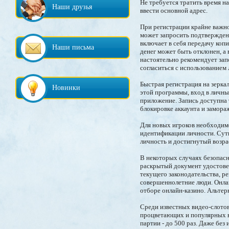
Не требуется тратить время н
Наши друзья
ввести основной адрес.
При регистрации крайне важно
может запросить подтвержден
включает в себя передачу коп
Наши письма
денег может быть отклонен, а
настоятельно рекомендует за
согласиться с использованием
Быстрая регистрация на зерка
Новинки
этой программы, вход в личный
приложение. Запись доступна
блокировке аккаунта и замора
Для новых игроков необходимо
идентификации личности. Сут
личность и достигнутый возра
В некоторых случаях безопас
раскрытый документ удостове
текущего законодательства, р
совершеннолетние люди. Онла
отборе онлайн-казино. Альтер
Среди известных видео-слотов
процветающих и популярных в
партии - до 500 раз. Даже без