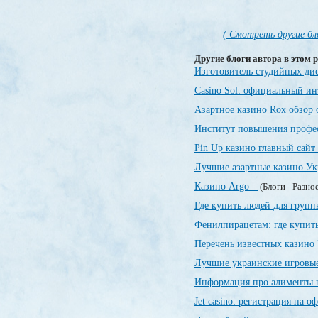
( Смотреть другие бл
Другие блоги автора в этом р
Изготовитель студийных ди
Casino Sol: официальный и
Азартное казино Rox обзор
Институт повышения профе
Pin Up казино главный сайт
Лучшие азартные казино У
Казино Argo
(Блоги - Разно
Где купить людей для груп
Фенилпирацетам: где купить
Перечень известных казин
Лучшие украинские игровы
Информация про алименты 
Jet casino: регистрация на 