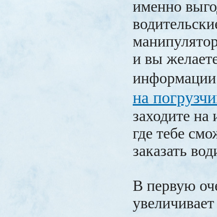
именно выго
водительски
манипулятор
и вы желает
информаци
на погрузчи
заходите на 
где тебе см
заказать вод
В первую оче
увеличивает