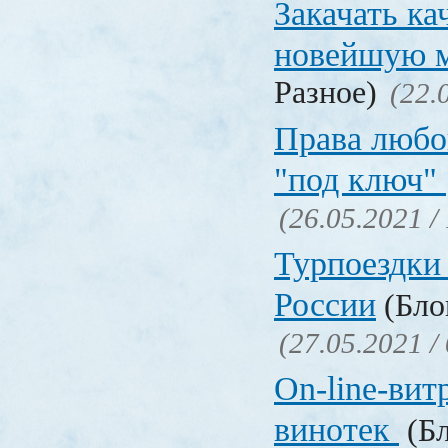
Закачать ка
новейшую 
Разное)
(22.
Права любо
"под ключ"
(26.05.2021 /
Турпоездки
России
(Блог
(27.05.2021 /
On-line-вит
винотек
(Бл