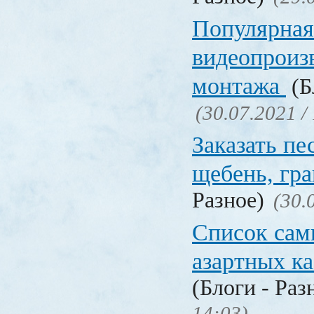
Популярная
видеопроиз
монтажа
(Б
(30.07.2021 /
Заказать пе
щебень, г
Разное)
(30.
Список сам
азартных к
(Блоги - Раз
14:03)