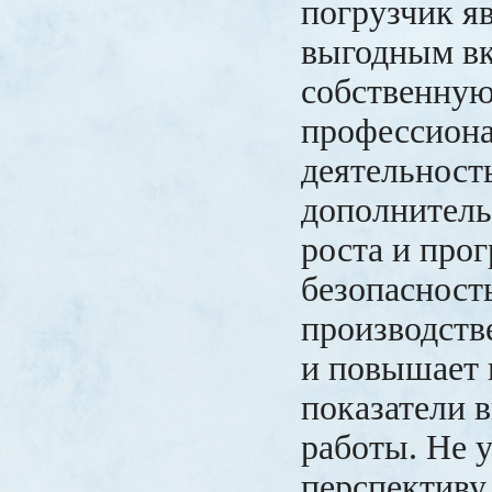
погрузчик я
выгодным вк
собственну
профессион
деятельность
дополнител
роста и прог
безопасност
производств
и повышает 
показатели 
работы. Не 
перспективу