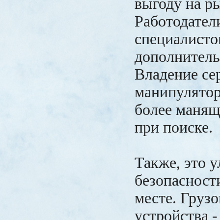
выгоду на ры
Работодател
специалисто
дополнител
Владение се
манипулятор
более манящ
при поиске.
Также, это 
безопасност
месте. Груз
устройства -