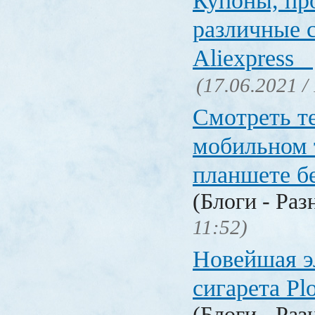
Купоны, пр
различные 
Aliexpress
(17.06.2021 /
Смотреть т
мобильном 
планшете б
(Блоги - Раз
11:52)
Новейшая э
сигарета P
(Блоги - Раз