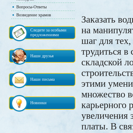
Вопросы-Ответы
Возведение храмов
Заказать вод
на манипуля
Следите за особыми
предложениями
шаг для тех,
трудиться в 
Наши друзья
складской л
строительст
Наши письма
этими умени
множество в
карьерного р
Новинки
увеличения 
платы. В свя