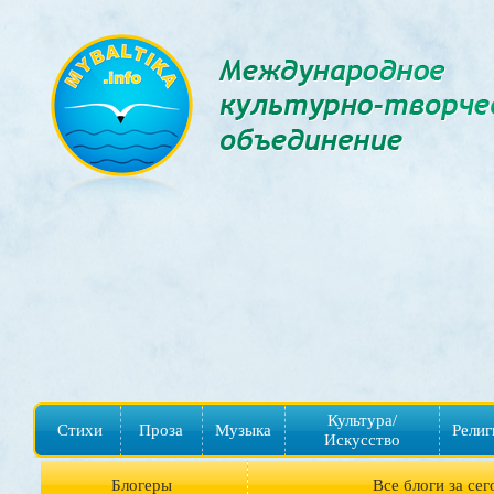
Культура/
Стихи
Проза
Музыка
Религ
Искусство
Блогеры
Все блоги за сег