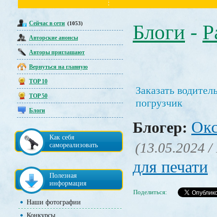
Сейчас в сети
(1053)
Блоги
-
Р
Авторские анонсы
Авторы приглашают
Вернуться на главную
TOP 10
Заказать водител
TOP 50
погрузчик
Блоги
Окс
Блогер:
Как себя
(13.05.2024 /
самореализовать
для печати
Полезная
информация
Поделиться:
Наши фотографии
Конкурсы