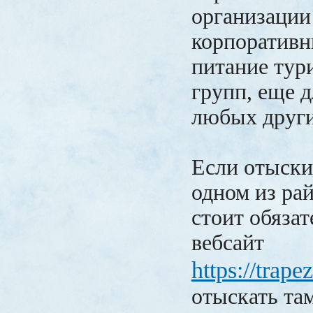
организации
корпоративн
питание тур
групп, еще 
любых други
Если отыски
одном из рай
стоит обязат
вебсайт
https://trap
отыскать та