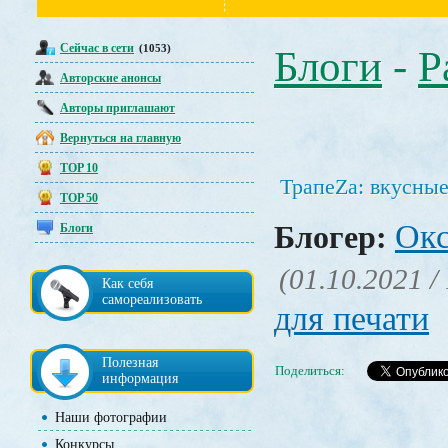
Сейчас в сети
(1053)
Блоги
-
Р
Авторские анонсы
Авторы приглашают
Вернуться на главную
TOP 10
ТрапеZа: вкусны
TOP 50
Окс
Блогер:
Блоги
(01.10.2021 /
Как себя
самореализовать
для печати
Полезная
Поделиться:
информация
Наши фотографии
Конкурсы