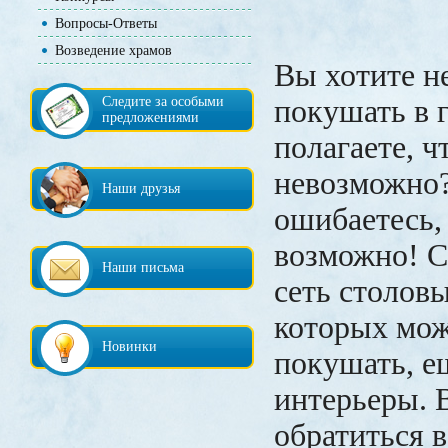
Вопросы-Ответы
Возведение храмов
Вы хотите н
Следите за особыми
покушать в г
предложениями
полагаете, ч
невозможно?
Наши друзья
ошибаетесь, 
возможно! С
Наши письма
сеть столов
которых мож
Новинки
покушать, е
интерьеры. 
обратиться 