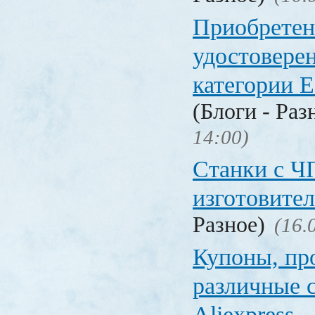
Приобретен
удостовере
категории Е
(Блоги - Раз
14:00)
Станки с Ч
изготовите
Разное)
(16.
Купоны, пр
различные 
Aliexpress