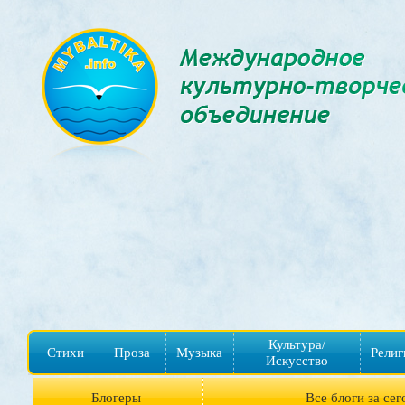
Культура/
Стихи
Проза
Музыка
Религ
Искусство
Блогеры
Все блоги за сег