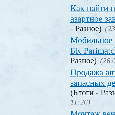
Как найти 
азартное за
- Разное)
(23
Мобильное 
БК Parimat
Разное)
(26.
Продажа ав
запасных де
(Блоги - Раз
11:26)
Монтаж вен