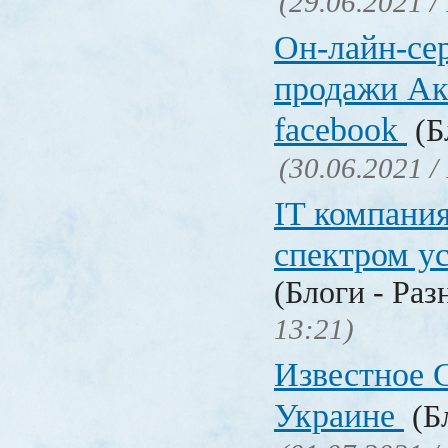
(29.06.2021 /
Он-лайн-се
продажи Ак
facebook
(Б
(30.06.2021 /
IT компани
спектром у
(Блоги - Раз
13:21)
Известное C
Украине
(Бл