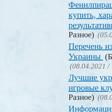
Фенилпирац
купить, хар
результати
Разное)
(05.
Перечень и
Украины
(Б
(08.04.2021 /
Лучшие укр
игровые к
Разное)
(08.
Информация