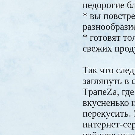
недорогие б
* вы повстре
разнообрази
* готовят то
свежих прод
Так что след
заглянуть в
ТрапеZа, гд
вкусненько 
перекусить. 
интернет-сер