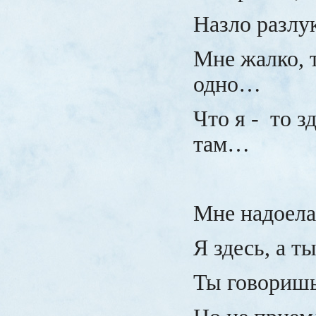
Назло разлук
Мне жалко, 
одно…
Что я -
то з
там…
Мне надоела
Я здесь, а т
Ты говоришь