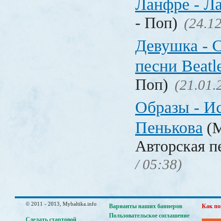
Ланфре - Ла
- Поп)
(24.12
Девушка - C
песни Beatl
Поп)
(21.01.
Образы - И
Пенькова
(М
Авторская п
/ 05:38)
© 2011 - 2013, Mybaltika.info
Варианты наших баннеров
Как по
Пользовательское соглашение
Сделать стартовой