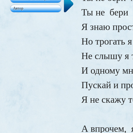
Ты не бери 
Я знаю прост
Но трогать 
Не слышу я 
И одному м
Пускай и пр
Я не скажу 
А впрочем,