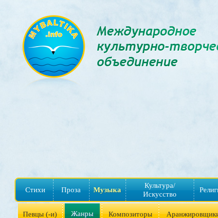
Культура/
Стихи
Проза
Музыка
Религ
Искусство
Жанры
Певцы (-и)
Композиторы
Аранжировщик