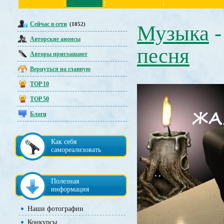
Сейчас в сети
(1052)
Музыка
Авторские анонсы
песня
Авторы приглашают
Вернуться на главную
TOP 10
TOP 50
Блоги
Как себя
самореализовать
Полезная
информация
Наши фотографии
Конкурсы