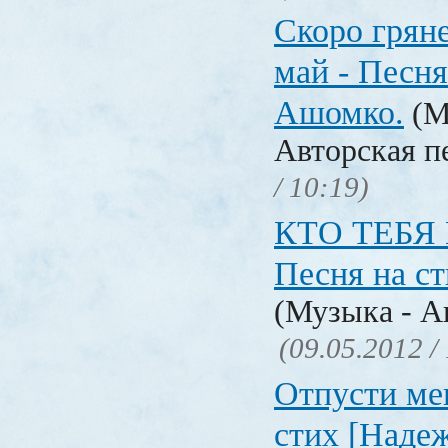
Скоро грян
май - Песня
Ашомко.
(М
Авторская п
/ 10:19)
КТО ТЕБЯ
Песня на с
(Музыка - А
(09.05.2012 /
Отпусти мен
стих [Наде