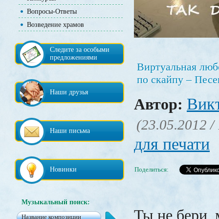
Вопросы-Ответы
Возведение храмов
Следите за особыми
предложениями
Виртуальная лю
по скайпу – Пес
Наши друзья
Вик
Автор:
(23.05.2012 /
Наши письма
для печати
Новинки
Поделиться:
Музыкальный поиск:
Ты не бери 