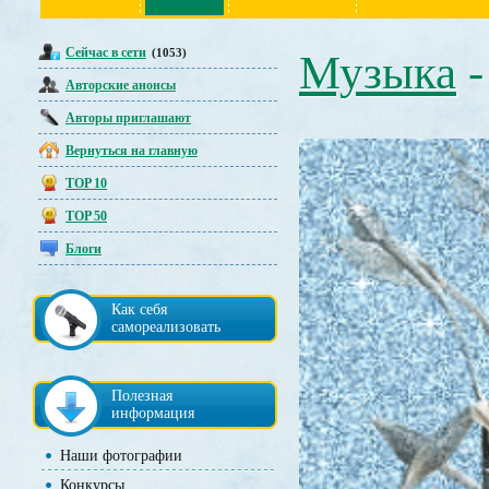
Сейчас в сети
(1053)
Музыка
Авторские анонсы
Авторы приглашают
Вернуться на главную
TOP 10
TOP 50
Блоги
Как себя
самореализовать
Полезная
информация
Наши фотографии
Конкурсы