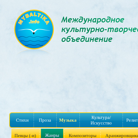
Культура/
Стихи
Проза
Музыка
Религ
Искусство
Жанры
Певцы (-и)
Композиторы
Аранжировщик