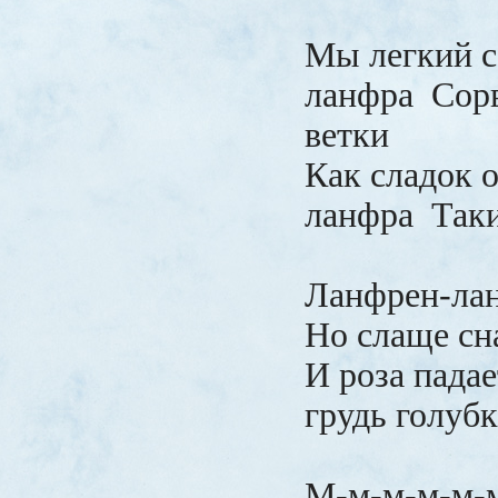
Мы легкий с
ланфра
Сор
ветки
Как сладок 
ланфра
Таки
Ланфрен-лан
Но слаще сна
И роза падае
грудь голубк
М-м-м-м-м-м