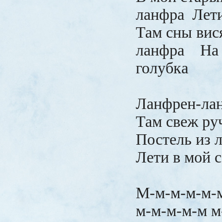
ланфра
Лети
Там сны вис
ланфра
На 
голубка
Ланфрен-лан
Там свеж руч
Постель из 
Лети в мой с
М-м-м-м-м-м
м-м-м-м-м м