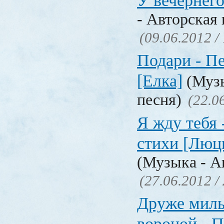
У вечернего
- Авторская 
(09.06.2012 /
Подари - Пе
[Елка]
(Музы
песня)
(22.0
Я жду тебя 
стихи [Люц
(Музыка - А
(27.06.2012 /
Друже милы
вороной - П