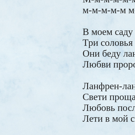
м-м-м-м-м м
В моем саду
Три соловья
Они беду ла
Любви проро
Ланфрен-лан
Свети проща
Любовь посл
Лети в мой с