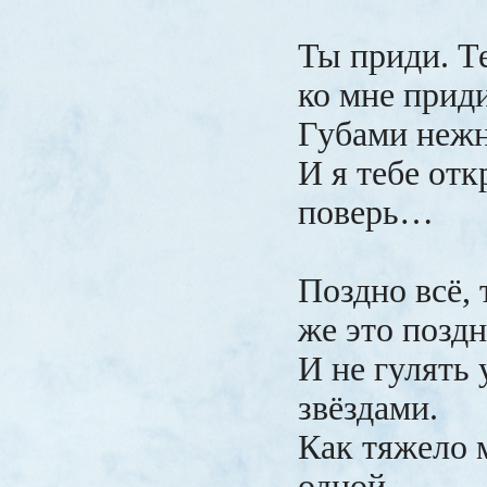
Ты приди. Т
ко мне приди
Губами нежн
И я тебе отк
поверь…
Поздно всё,
же это поздн
И не гулять 
звёздами.
Как тяжело 
одной…