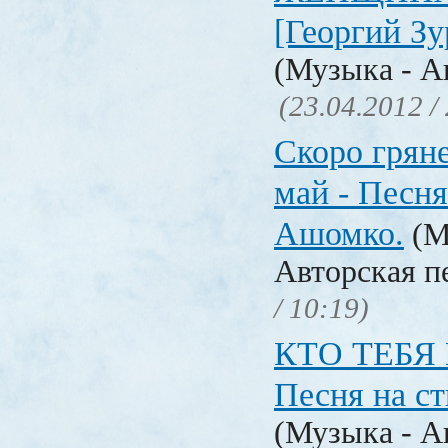
[Георгий З
(Музыка - А
(23.04.2012 /
Скоро грян
май - Песня
Ашомко.
(М
Авторская п
/ 10:19)
КТО ТЕБЯ
Песня на с
(Музыка - А