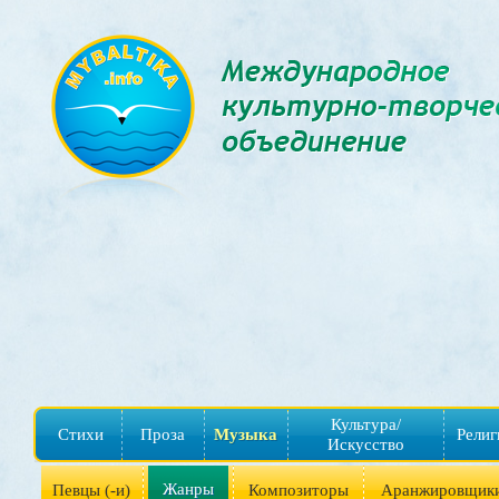
Культура/
Стихи
Проза
Музыка
Религ
Искусство
Жанры
Певцы (-и)
Композиторы
Аранжировщик