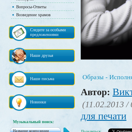
Вопросы-Ответы
Возведение храмов
Следите за особыми
предложениями
Наши друзья
Образы - Исполн
Наши письма
Вик
Автор:
(11.02.2013 /
Новинки
для печати
Музыкальный поиск:
Поделиться: