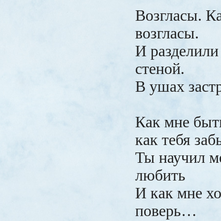
Возгласы. К
возгласы.
И разделили 
стеной.
В ушах заст
Как мне быть
как тебя заб
Ты научил м
любить
И как мне хо
поверь…