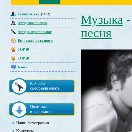
Сейчас в сети
(1052)
Музыка
Авторские анонсы
песня
Авторы приглашают
Вернуться на главную
TOP 10
TOP 50
Блоги
Как себя
самореализовать
Полезная
информация
Наши фотографии
Конкурсы