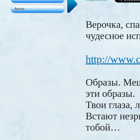
Верочка, спа
чудесное ис
http://www.c
Образы. Ме
эти образы.
Твои глаза, 
Встают незр
тобой…