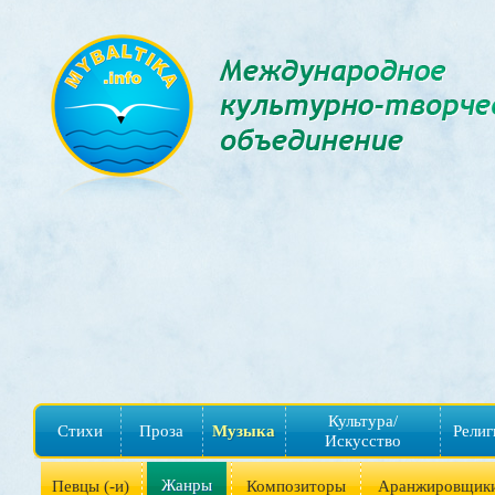
Культура/
Стихи
Проза
Музыка
Религ
Искусство
Жанры
Певцы (-и)
Композиторы
Аранжировщик