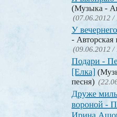
(Музыка - А
(07.06.2012 /
У вечернего
- Авторская 
(09.06.2012 /
Подари - Пе
[Елка]
(Музы
песня)
(22.0
Друже милы
вороной - П
Ирина Ашо