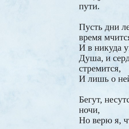
пути.
Пусть дни ле
время мчитс
И в никуда у
Душа, и сер
стремится,
И лишь о ней
Бегут, несут
ночи,
Но верю я, ч