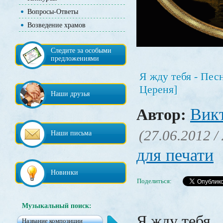
Вопросы-Ответы
Возведение храмов
Следите за особыми
предложениями
Я жду тебя - Пес
Цереня]
Наши друзья
Вик
Автор:
(27.06.2012 /
Наши письма
для печати
Новинки
Поделиться:
Музыкальный поиск:
Я жду тебя