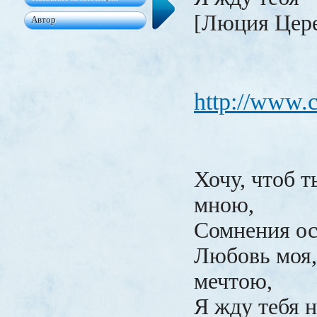
[Люция Цер
http://www.c
Хочу, чтоб т
мною,
Сомнения ос
Любовь моя,
мечтою,
Я жду тебя 