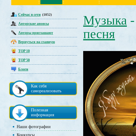
Сейчас в сети
(1052)
Музыка
Авторские анонсы
песня
Авторы приглашают
Вернуться на главную
TOP 10
TOP 50
Блоги
Как себя
самореализовать
Полезная
информация
Наши фотографии
Конкурсы