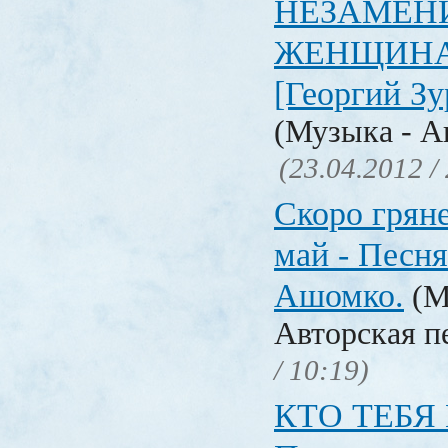
НЕЗАМЕН
ЖЕНЩИНА-П
[Георгий З
(Музыка - А
(23.04.2012 /
Скоро грян
май - Песня
Ашомко.
(М
Авторская п
/ 10:19)
КТО ТЕБЯ