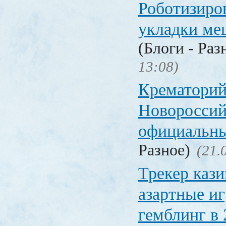
Роботизиро
укладки ме
(Блоги - Раз
13:08)
Крематорий
Новороссий
официальны
Разное)
(21.
Трекер кази
азартные иг
гемблинг в 