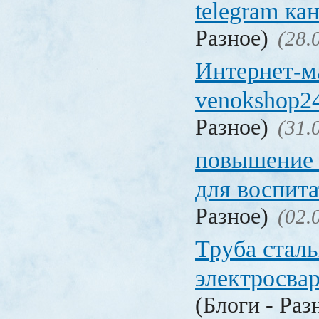
telegram ка
Разное)
(28.
Интернет-м
venokshop24
Разное)
(31.
повышение
для воспита
Разное)
(02.
Труба стал
электросва
(Блоги - Раз