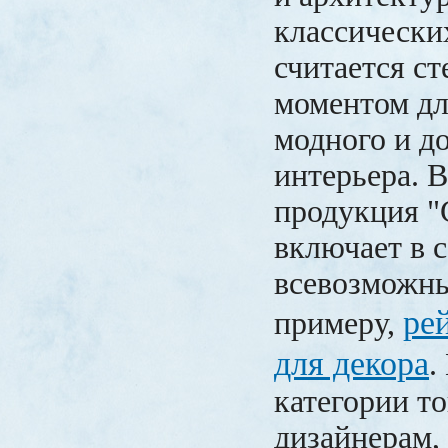
классически
считается с
моментом дл
модного и д
интерьера. 
продукция "
включает в с
всевозможны
ре
примеру,
для декора
.
категории т
дизайнерам,