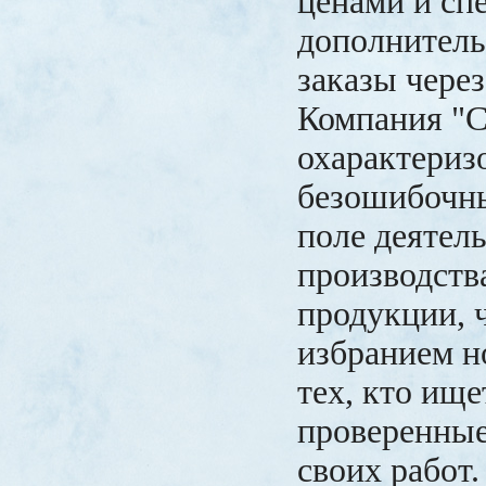
ценами и сп
дополнитель
заказы через
Компания "С
охарактеризо
безошибочны
поле деятел
производств
продукции, ч
избранием н
тех, кто ищ
проверенные
своих работ.