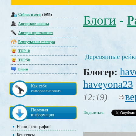
Сейчас в сети
(1053)
Блоги
-
Р
Авторские анонсы
Авторы приглашают
Вернуться на главную
TOP 10
Деревянные рейк
TOP 50
hav
Блогер:
Блоги
haveyona23
Как себя
самореализовать
ве
12:19)
Полезная
Поделиться:
информация
Наши фотографии
Конкурсы