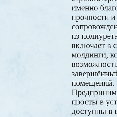
именно благ
прочности и 
сопровожден
из полиурет
включает в 
молдинги, к
возможность
завершённы
помещений.
Предприним
просты в ус
доступны в 