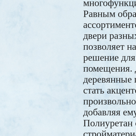
многофункци
Равным обра
ассортимент
двери разных
позволяет н
решение для
помещения.
деревянные 
стать акцен
произвольно
добавляя ем
Полиуретан 
стройматери