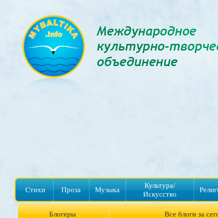
Культура/
Стихи
Проза
Музыка
Религ
Искусство
Блогеры
Все блоги за сег