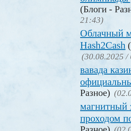
(Блоги - Раз
21:43)
Облачный 
Hash2Cash
(
(30.08.2025 /
вавада кази
официальны
Разное)
(02.
магнитный 
проходом п
Разное)
(02.