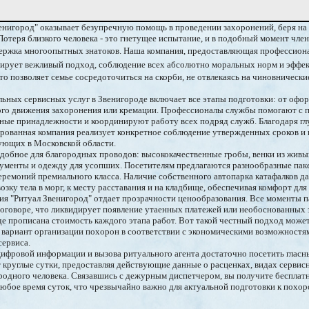
енигород" оказывает безупречную помощь в проведении захоронений, беря на 
Потеря близкого человека - это гнетущее испытание, и в подобный момент чле
ержка многоопытных знатоков. Наша компания, предоставляющая профессио
нтирует вежливый подход, соблюдение всех абсолютно моральных норм и эффе
о позволяет семье сосредоточиться на скорби, не отвлекаясь на чиновнически
ьных сервисных услуг в Звенигороде включает все этапы подготовки: от офо
ого движения захоронения или кремации. Профессионалы службы помогают с п
ные принадлежности и координируют работу всех подряд служб. Благодаря г
ированная компания реализует конкретное соблюдение утвержденных сроков и
ующих в Московской области.
добное для благородных проводов: высококачественные гробы, венки из живы
ументы и одежду для усопших. Посетителям предлагаются разнообразные паке
ремоний премиального класса. Наличие собственного автопарка катафалков д
зку тела в морг, к месту расставания и на кладбище, обеспечивая комфорт д
ия "Ритуал Звенигород" отдает прозрачности ценообразования. Все моменты п
оговоре, что ликвидирует появление утаенных платежей или необоснованных з
е прописана стоимость каждого этапа работ. Вот такой честный подход може
вариант организации похорон в соответствии с экономическими возможностям
сервиса.
ифровой информации и вызова ритуального агента достаточно посетить гласный
ет круглые сутки, предоставляя действующие данные о расценках, видах сервис
 родного человека. Связавшись с дежурным диспетчером, вы получите беспла
юбое время суток, что чрезвычайно важно для актуальной подготовки к похо