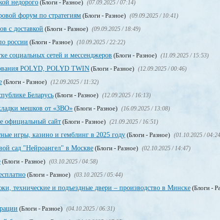
вкой недорого
(Блоги - Разное)
(07.09.2025 / 07:14)
ровой форум по стратегиям
(Блоги - Разное)
(09.09.2025 / 10:41)
ов с доставкой
(Блоги - Разное)
(09.09.2025 / 18:49)
по россии
(Блоги - Разное)
(10.09.2025 / 22:22)
тке социальных сетей и мессенджеров
(Блоги - Разное)
(11.09.2025 / 15:53)
ирования POLYD, POLYD TWIN
(Блоги - Разное)
(12.09.2025 / 00:46)
е
(Блоги - Разное)
(12.09.2025 / 11:32)
спублике Беларусь
(Блоги - Разное)
(12.09.2025 / 16:13)
кладки мешков от «ЗВО»
(Блоги - Разное)
(16.09.2025 / 13:08)
е официальный сайт
(Блоги - Разное)
(21.09.2025 / 16:51)
тные игры, казино и гемблинг в 2025 году
(Блоги - Разное)
(01.10.2025 / 04:2
вой сад "Нейроангел" в Москве
(Блоги - Разное)
(02.10.2025 / 14:47)
е
(Блоги - Разное)
(03.10.2025 / 04:58)
бесплатно
(Блоги - Разное)
(03.10.2025 / 05:44)
ки, технические и подъездные двери – производство в Минске
(Блоги - Р
трации
(Блоги - Разное)
(04.10.2025 / 06:31)