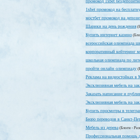
промокод 1xbet бездепозит
1xbet промокод на бесплатн
мостбет промокод на депози
Шарики на день рождения
(Б
Купить интернет казино
(Бло
всероссийская олимпиада ш
корпоративный кейтеринг м
школьная олимпиада по лит
пройти онлайн олимпиаду
(
Реклама на видеостойках в 
Эксклюзивная мебель на зак
Заказать написание и публ
Эксклюзивная мебель на зак
Купить просмотры в телегра
Бюро переводов в Санкт-Пе
Мебель из дерева
(Блоги - Ра
Профессиональная помощь д