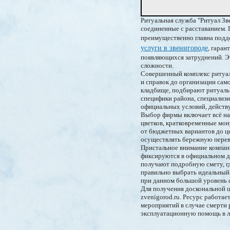
Ритуальная служба "Ритуал Зв
соединенные с расставанием. 
преимущественно главна подд
услуги в звенигороде
, гара
появляющихся затруднений. Эт
сложности.
Совершенный комплекс ритуал
и справок до организации сам
кладбище, подбирают ритуаль
специфики района, специализ
официальных условий, действ
Выбор фирмы включает всё на
цветков, кратковременные мон
от бюджетных вариантов до це
осуществлять бережную перево
Пристальное внимание компан
фиксируются в официальном д
получают подробную смету, гд
правильно выбрать идеальный 
при данном большой уровень 
Для получения доскональной ц
zvenigorod.ru. Ресурс работа
мероприятий в случае смерти
эксплуатационную помощь в л