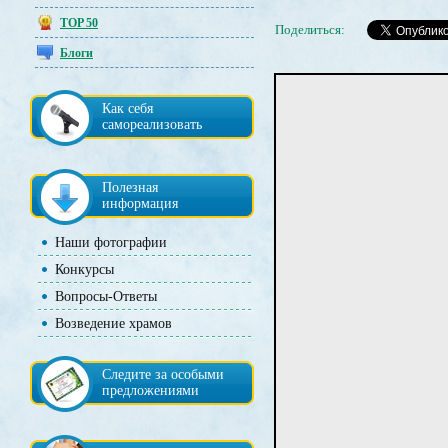
TOP 50
Поделиться:
Блоги
Как себя
самореализовать
Полезная
информация
Наши фотографии
Конкурсы
Вопросы-Ответы
Возведение храмов
Следите за особыми
предложениями