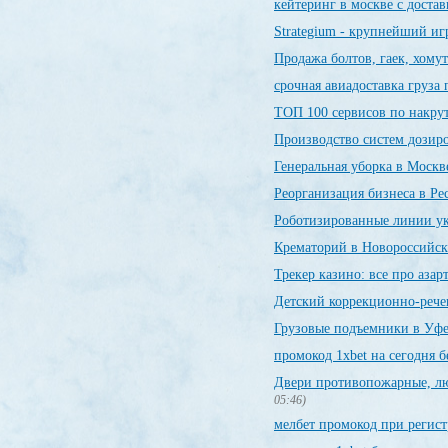
кейтеринг в москве с доста
Strategium - крупнейший иг
Продажа болтов, гаек, хомут
срочная авиадоставка груза 
ТОП 100 сервисов по накру
Производство систем доз
Генеральная уборка в Москв
Реорганизация бизнеса в Ре
Роботизированные линии у
Крематорий в Новороссийск
Трекер казино: все про азар
Детский коррекционно-рече
Грузовые подъемники в Уф
промокод 1xbet на сегодня 
Двери противопожарные, лю
05:46)
мелбет промокод при регис