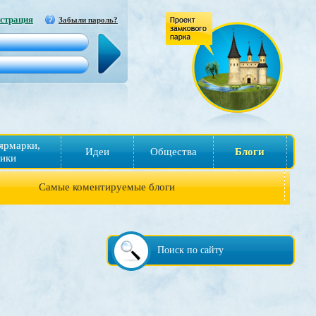
страция
Забыли пароль?
ярмарки,
Идеи
Общества
Блоги
ики
Самые коментируемые блоги
Поиск по сайту