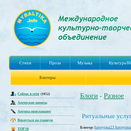
Стихи
Проза
Музыка
Культура/И
Блогеры
Сейчас в сети
Блоги
Разное
(1052)
-
Авторские анонсы
Авторы приглашают
Ритуальные услуг
Вернуться на главную
Блогер:
haveyona23 haveyona
TOP 10