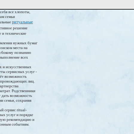
себя все хлопоты,
нам семьи
нальные
ритуальные
ктивное решение
е и технические
рмления нужных бумаг
оиском места на
лубокому познанию
 выполнение всех
х и искусственных
ты сервисных услуг -
аёт возможность
ля провождающих лиц.
артнерства
атрат. Родственники
т дать возможность
и семьи, сохраняя
 сервис ritual-
ных услуг и порядке
тную рекомендацию и
ронным событиям.