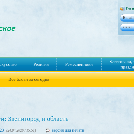
Реги
Фестивали, 
скусство
Религия
Ремесленники
праздн
Все блоги за сегодня
и: Звенигород и область
23
версия для печати
(24.04.2026 / 15:51)