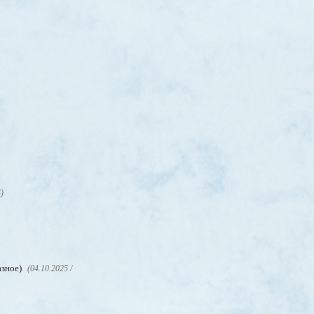
4)
азное)
(04.10.2025 /