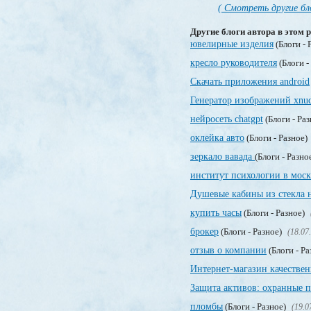
( Смотреть другие бл
Другие блоги автора в этом р
ювелирные изделия
(Блоги - 
кресло руководителя
(Блоги -
Скачать приложения android
Генератор изображений xnud
нейросеть chatgpt
(Блоги - Ра
оклейка авто
(Блоги - Разное)
зеркало вавада
(Блоги - Разно
институт психологии в моск
Душевые кабины из стекла н
купить часы
(Блоги - Разное)
брокер
(Блоги - Разное)
(18.07
отзыв о компании
(Блоги - Р
Интернет-магазин качествен
Защита активов: охранные 
пломбы
(Блоги - Разное)
(19.0