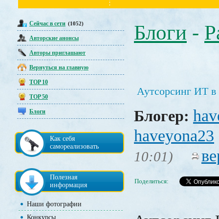
Сейчас в сети
(1052)
Блоги
-
Р
Авторские анонсы
Авторы приглашают
Вернуться на главную
TOP 10
Аутсорсинг ИТ 
TOP 50
hav
Блогер:
Блоги
haveyona23
Как себя
самореализовать
ве
10:01)
Полезная
Поделиться:
информация
Наши фотографии
Конкурсы