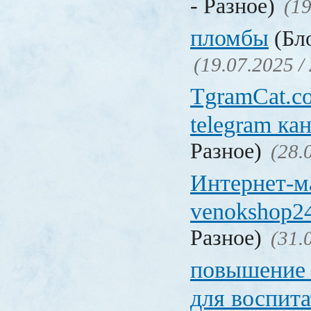
- Разное)
(19
пломбы
(Бло
(19.07.2025 /
TgramCat.co
telegram ка
Разное)
(28.
Интернет-м
venokshop24
Разное)
(31.
повышение
для воспита