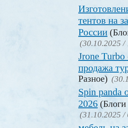
Изготовлен
тентов на з
России
(Блог
(30.10.2025 /
Jrone Turbo
продажа ту
Разное)
(30.
Spin panda 
2026
(Блоги 
(31.10.2025 /
мебель на з