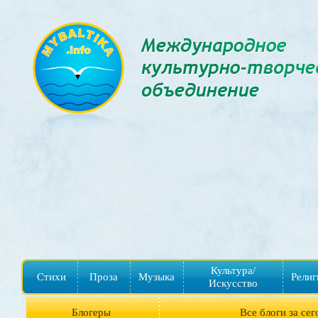
Культура/
Стихи
Проза
Музыка
Религ
Искусство
Блогеры
Все блоги за сег