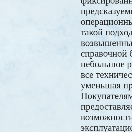
фиксирован
предсказуем
операционны
такой подхо
возвышенны
справочной 
небольшое р
все техничес
уменьшая пр
Покупателя
предоставля
возможность
эксплуатаци