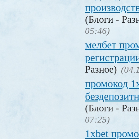
производст
(Блоги - Раз
05:46)
мелбет про
регистраци
Разное)
(04.
промокод 1
бездепозит
(Блоги - Раз
07:25)
1xbet промо