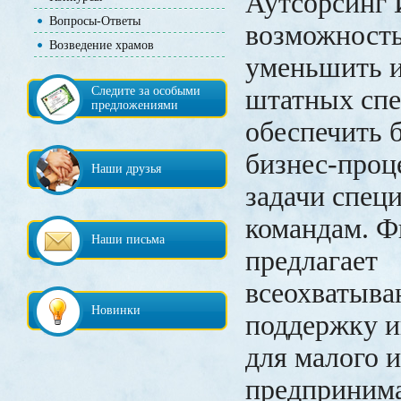
Аутсорсинг 
Вопросы-Ответы
возможност
Возведение храмов
уменьшить и
Следите за особыми
штатных спе
предложениями
обеспечить 
бизнес-проц
Наши друзья
задачи спец
командам. Ф
Наши письма
предлагает
всеохватыв
Новинки
поддержку 
для малого и
предпринима