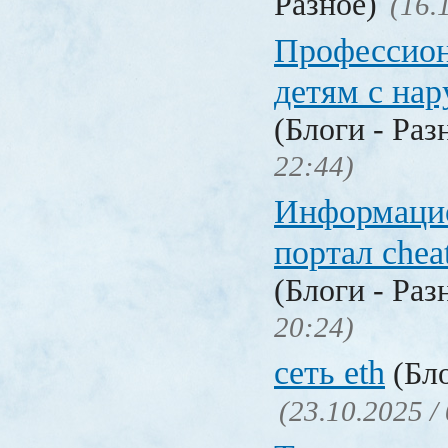
Разное)
(16.
Профессио
детям с на
(Блоги - Раз
22:44)
Информаци
портал chea
(Блоги - Раз
20:24)
сеть eth
(Бло
(23.10.2025 /