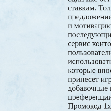
ставкам. То
предложение
и мотивацию
последующи
сервис конт
пользовател
использоват
которые впо
принесет и
добавочные 
преференции
Промокод 1х