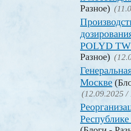
Разное)
(11.
Производст
дозировани
POLYD TW
Разное)
(12.
Генеральная
Москве
(Бло
(12.09.2025 /
Реорганизац
Республике
(Блоги - Раз