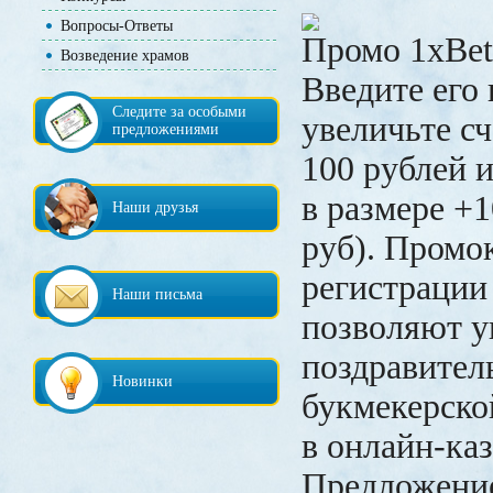
Вопросы-Ответы
Промо 1xBet
Возведение храмов
Введите его 
Следите за особыми
увеличьте сч
предложениями
100 рублей 
в размере +
Наши друзья
руб). Промо
регистрации 
Наши письма
позволяют у
поздравител
Новинки
букмекерской
в онлайн-каз
Предложени