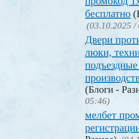
промокод 1x
бесплатно
(
(03.10.2025 /
Двери прот
люки, техн
подъездные
производст
(Блоги - Раз
05:46)
мелбет про
регистраци