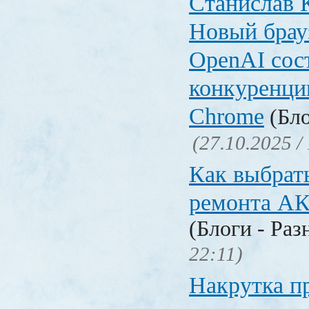
Станислав 
Новый брауз
OpenAI сос
конкуренци
Chrome
(Бло
(27.10.2025 /
Как выбрат
ремонта А
(Блоги - Раз
22:11)
Накрутка п