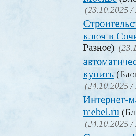
(23.10.2025 /
Строительс
ключ в Соч
Разное)
(23.
автоматиче
купить
(Блог
(24.10.2025 /
Интернет-ма
mebel.ru
(Бл
(24.10.2025 /