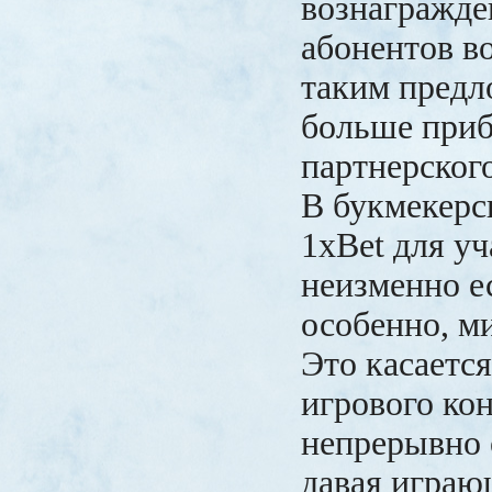
вознагражде
абонентов в
таким предл
больше при
партнерского
В букмекерс
1xBet для у
неизменно е
особенно, ми
Это касается
игрового ко
непрерывно 
давая игра