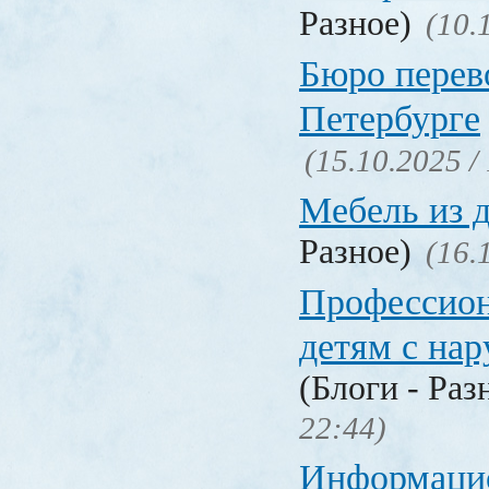
Разное)
(10.
Бюро перев
Петербурге
(15.10.2025 /
Мебель из 
Разное)
(16.
Профессио
детям с на
(Блоги - Раз
22:44)
Информаци