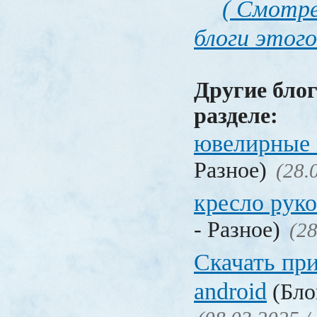
( Смотре
блоги этого
Другие блог
разделе:
ювелирные 
Разное)
(28.
кресло рук
- Разное)
(28
Скачать пр
android
(Бло