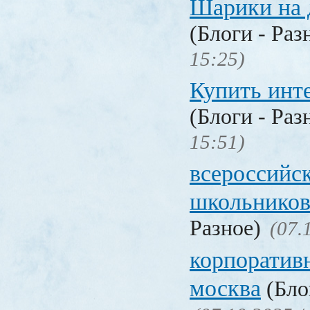
Шарики на 
(Блоги - Раз
15:25)
Купить инт
(Блоги - Раз
15:51)
всероссийс
школьников
Разное)
(07.
корпоратив
москва
(Бло