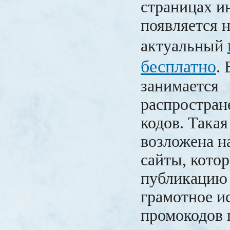
страницах и
появляется 
актуальный
бесплатно
.
занимается
распростран
кодов. Такая
возложена н
сайты, котор
публикацию
грамотное и
промокодов