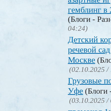
гемблинг в 
(Блоги - Раз
04:24)
Детский ко
речевой сад
Москве
(Бло
(02.10.2025 /
Грузовые п
Уфе
(Блоги 
(03.10.2025 /