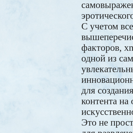
самовыражен
эротического
С учетом вс
вышеперечи
факторов, xn
одной из са
увлекательн
инновацион
для создани
контента на 
искусственн
Это не прос