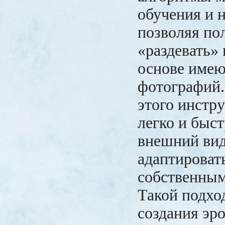
обучения и 
позволяя по
«раздевать»
основе име
фотографий
этого инстр
легко и быс
внешний вид
адаптировать
собственным
Такой подхо
создания эр