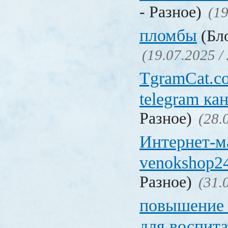
- Разное)
(19
пломбы
(Бло
(19.07.2025 /
TgramCat.co
telegram ка
Разное)
(28.
Интернет-м
venokshop24
Разное)
(31.
повышение
для воспита