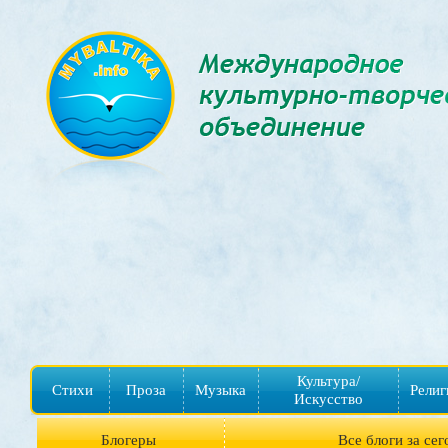
Культура/
Стихи
Проза
Музыка
Религ
Искусство
Блогеры
Все блоги за сег