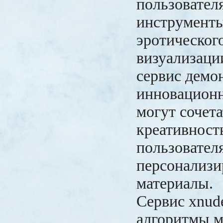
пользовател
инструменты
эротического
визуализаци
сервис демон
инновацион
могут сочета
креативност
пользовател
персонализ
материалы.
Сервис xnud
алгоритмы 