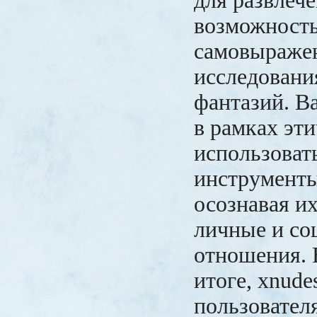
для развлече
возможность
самовыраже
исследовани
фантазий. В
в рамках эт
использоват
инструменты
осознавая и
личные и со
отношения. 
итоге, xnude
пользовател