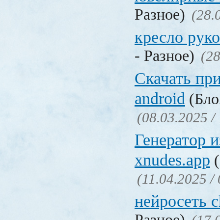
Разное)
(28.
кресло рук
- Разное)
(28
Скачать пр
android
(Бло
(08.03.2025 /
Генератор 
xnudes.app
(
(11.04.2025 /
нейросеть c
Разное)