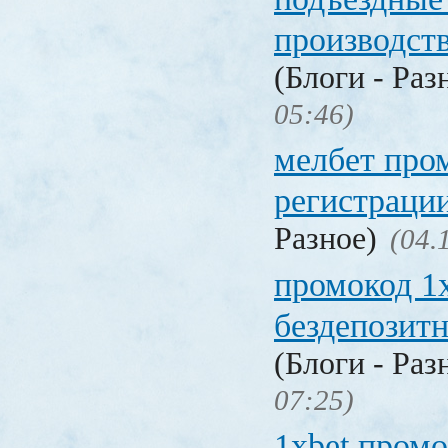
производст
(Блоги - Раз
05:46)
мелбет про
регистраци
Разное)
(04.
промокод 1
бездепозит
(Блоги - Раз
07:25)
1xbet промо