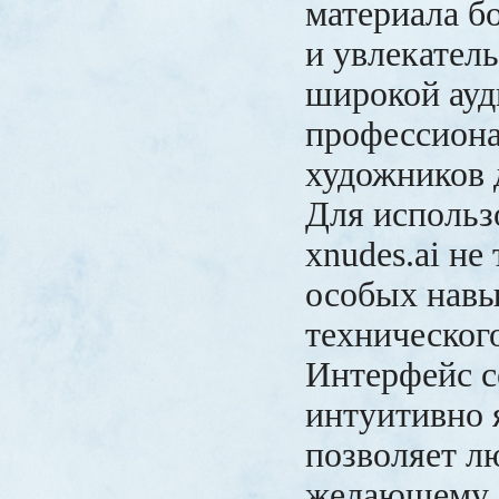
материала б
и увлекател
широкой ауд
профессион
художников 
Для использ
xnudes.ai не
особых навы
техническог
Интерфейс с
интуитивно я
позволяет л
желающему 