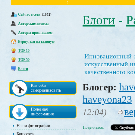
Сейчас в сети
(1052)
Блоги
-
Р
Авторские анонсы
Авторы приглашают
Вернуться на главную
TOP 10
Инновационный се
TOP 50
искусственный ин
Блоги
качественного ко
hav
Блогер:
Как себя
самореализовать
haveyona23
ве
Полезная
12:04)
информация
Наши фотографии
Поделиться:
Конкурсы