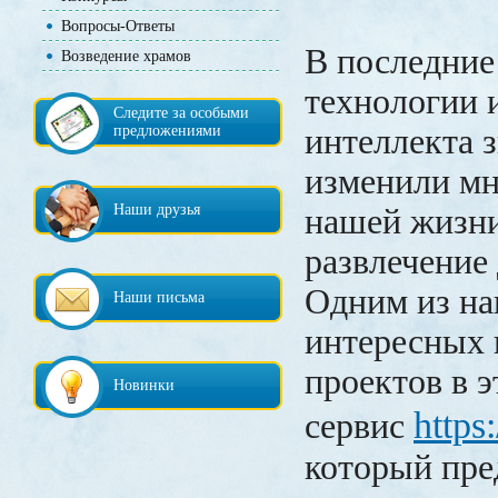
Вопросы-Ответы
В последние
Возведение храмов
технологии 
Следите за особыми
предложениями
интеллекта 
изменили мн
Наши друзья
нашей жизни
развлечение
Одним из на
Наши письма
интересных
проектов в э
Новинки
https
сервис
который пре