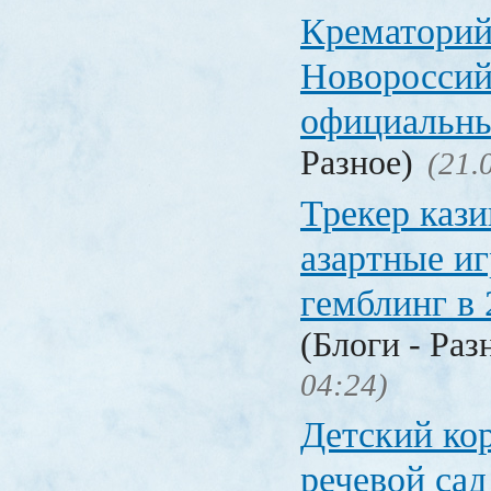
Крематорий
Новороссий
официальны
Разное)
(21.
Трекер кази
азартные иг
гемблинг в 
(Блоги - Раз
04:24)
Детский ко
речевой сад