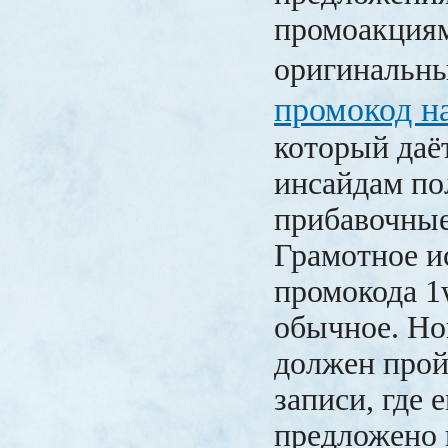
промоакциям
оригинальн
промокод н
который даё
инсайдам по
прибавочные
Грамотное и
промокода 1
обычное. Но
должен прой
записи, где 
предложено 