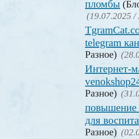
пломбы
(Бло
(19.07.2025 /
TgramCat.co
telegram ка
Разное)
(28.
Интернет-м
venokshop24
Разное)
(31.
повышение
для воспита
Разное)
(02.