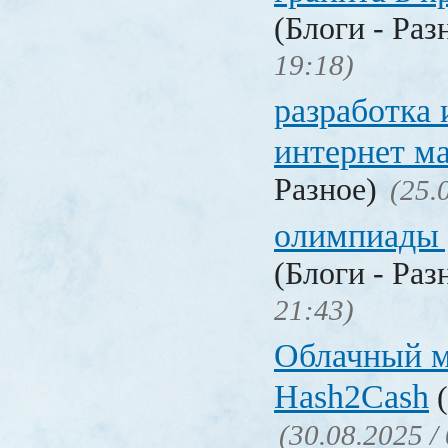
(Блоги - Раз
19:18)
разработка
интернет м
Разное)
(25.
олимпиады 
(Блоги - Раз
21:43)
Облачный 
Hash2Cash
(
(30.08.2025 /