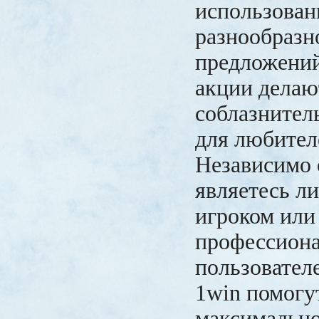
использован
разнообразн
предложени
акции делаю
соблазните
для любител
Независимо о
являетесь л
игроком или
профессион
пользовател
1win помогу
максимально