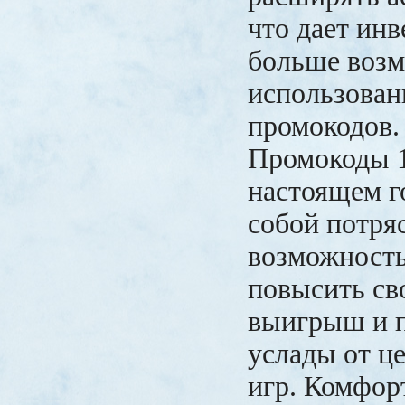
что дает ин
больше возм
использован
промокодов.
Промокоды 1
настоящем г
собой потр
возможность
повысить св
выигрыш и 
услады от ц
игр. Комфор