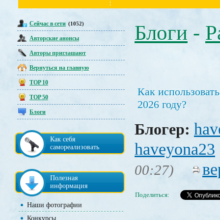
Сейчас в сети
(1052)
Блоги
-
Р
Авторские анонсы
Авторы приглашают
Вернуться на главную
TOP 10
Как использовать
TOP 50
2026 году?
Блоги
hav
Блогер:
Как себя
haveyona23
самореализовать
ве
00:27)
Полезная
информация
Поделиться:
Наши фотографии
Конкурсы