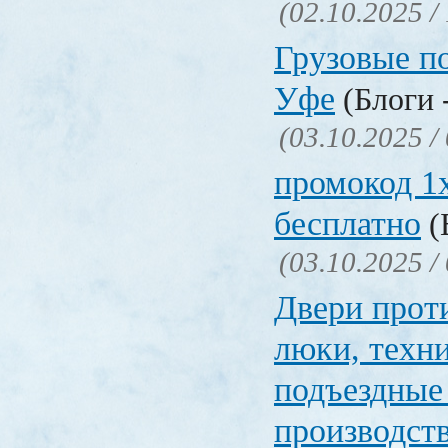
(02.10.2025 /
Грузовые п
Уфе
(Блоги 
(03.10.2025 /
промокод 1x
бесплатно
(
(03.10.2025 /
Двери прот
люки, техн
подъездные
производст