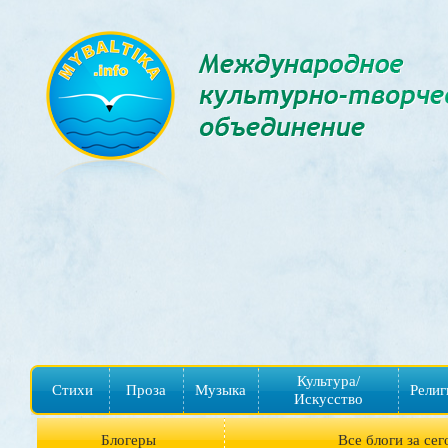
Культура/
Стихи
Проза
Музыка
Религ
Искусство
Блогеры
Все блоги за сег