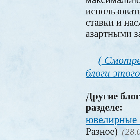
использоват
ставки и на
азартными з
( Смотре
блоги этого
Другие блог
разделе:
ювелирные 
Разное)
(28.