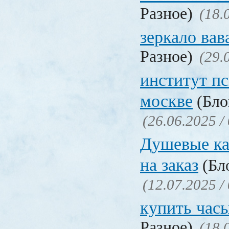
Разное)
(18.
зеркало ва
Разное)
(29.
институт п
москве
(Бло
(26.06.2025 /
Душевые ка
на заказ
(Бло
(12.07.2025 /
купить час
Разное)
(18.