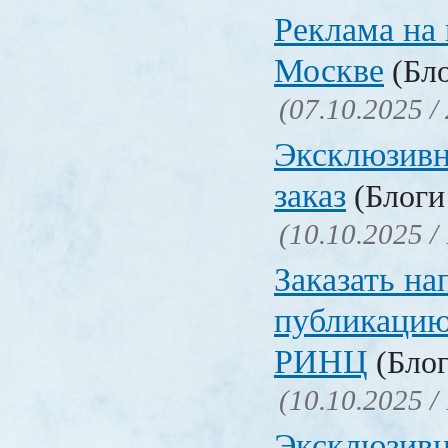
Реклама на 
Москве
(Бло
(07.10.2025 /
Эксклюзивн
заказ
(Блоги 
(10.10.2025 /
Заказать на
публикацию
РИНЦ
(Блог
(10.10.2025 /
Эксклюзивн