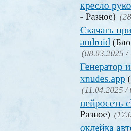
кресло рук
- Разное)
(28
Скачать пр
android
(Бло
(08.03.2025 /
Генератор 
xnudes.app
(
(11.04.2025 /
нейросеть c
Разное)
(17.
оклейка авт