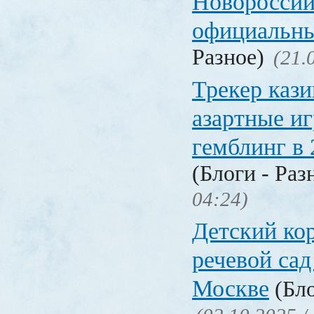
Новороссий
официальны
Разное)
(21.
Трекер кази
азартные иг
гемблинг в 
(Блоги - Раз
04:24)
Детский ко
речевой сад
Москве
(Бло