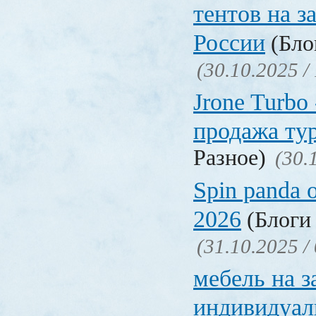
тентов на з
России
(Блог
(30.10.2025 /
Jrone Turbo
продажа ту
Разное)
(30.
Spin panda 
2026
(Блоги 
(31.10.2025 /
мебель на з
индивидуал