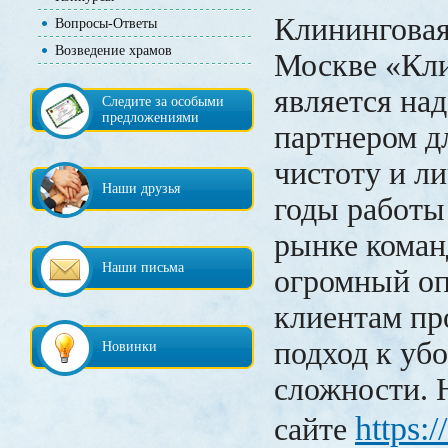
Клининговая
Вопросы-Ответы
Возведение храмов
Москве «Кл
является на
Следите за особыми
предложениями
партнером дл
чистоту и ли
Наши друзья
годы работы
рынке коман
Наши письма
огромный оп
клиентам п
подход к уб
Новинки
сложности. 
https:
сайте