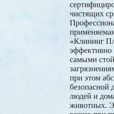
сертифицир
чистящих ср
Профессиона
применяемая
«Клининг П
эффективно 
самыми сто
загрязнения
при этом аб
безопасной 
людей и до
животных. Э