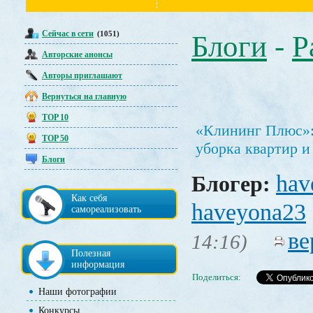
Сейчас в сети
(1051)
Блоги
-
Р
Авторские анонсы
Авторы приглашают
Вернуться на главную
TOP 10
«Клининг Плюс»:
TOP 50
уборка квартир и
Блоги
hav
Блогер:
Как себя
haveyona23
самореализовать
ве
14:16)
Полезная
информация
Поделиться:
Наши фотографии
Конкурсы