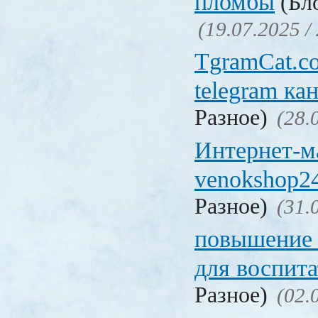
пломбы
(Бло
(19.07.2025 /
TgramCat.co
telegram ка
Разное)
(28.
Интернет-м
venokshop24
Разное)
(31.
повышение
для воспита
Разное)
(02.