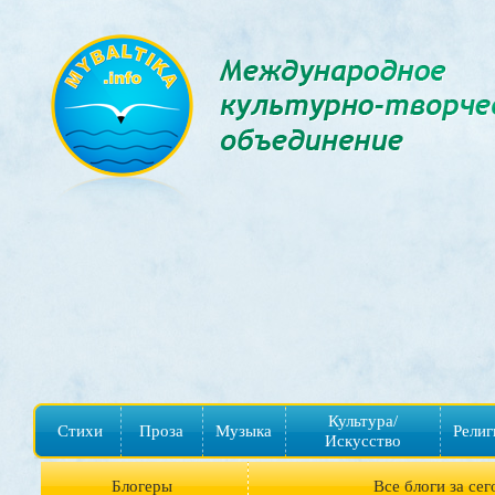
Культура/
Стихи
Проза
Музыка
Религ
Искусство
Блогеры
Все блоги за сег