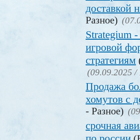
доставкой 
Разное)
(07.
Strategium 
игровой фо
стратегиям
(09.09.2025 /
Продажа бол
хомутов с д
- Разное)
(09
срочная ави
по россии
(Б