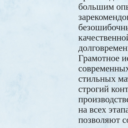
большим опы
зарекомендов
безошибочн
качественно
долговремен
Грамотное и
современных
стильных ма
строгий кон
производств
на всех этап
позволяют со