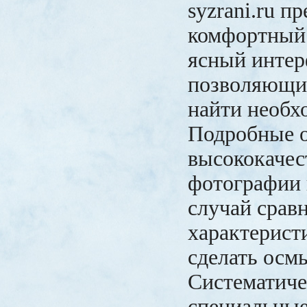
syzrani.ru п
комфортный
ясный интер
позволяющий
найти необх
Подробные о
высококачес
фотографии 
случай срав
характерист
сделать осм
Систематиче
специальны