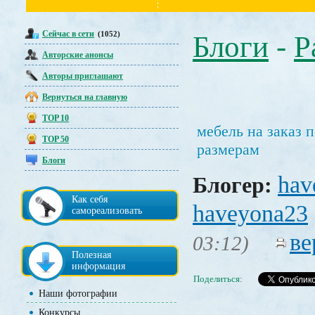
Сейчас в сети
(1052)
Блоги
-
Р
Авторские анонсы
Авторы приглашают
Вернуться на главную
TOP 10
мебель на заказ
TOP 50
размерам
Блоги
hav
Блогер:
Как себя
haveyona23
самореализовать
ве
03:12)
Полезная
информация
Поделиться:
Наши фотографии
Конкурсы