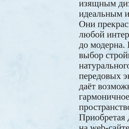
изящным ди
идеальным и
Они прекрас
любой интер
до модерна.
выбор строй
натуральног
передовых э
даёт возмож
гармоничное
пространств
Приобретая 
на web-сайте 