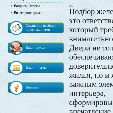
Вопросы-Ответы
Подбор желе
Возведение храмов
это ответств
Следите за особыми
который тре
предложениями
внимательно
Двери не то
Наши друзья
обеспечиваю
доверительн
Наши письма
жилья, но и
важным эле
Новинки
интерьера,
сформировы
впечатление 