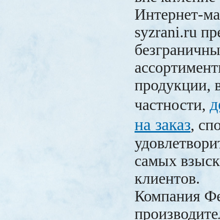
Интернет-маг
syzrani.ru п
безграничн
ассортимен
продукции, 
д
частности,
на заказ
, сп
удовлетвори
самых взыс
клиентов.
Компания Ф
производите