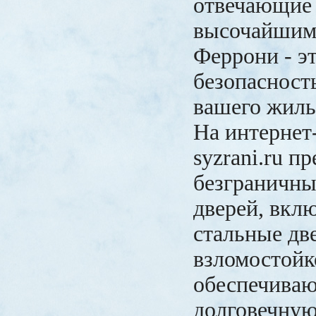
отвечающие
высочайшим 
Феррони - э
безопасность
вашего жиль
На интернет-
syzrani.ru п
безграничны
дверей, вк
стальные дв
взломостойк
обеспечива
долговечную