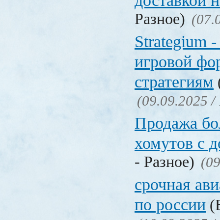
доставкой 
Разное)
(07.
Strategium 
игровой фо
стратегиям
(09.09.2025 /
Продажа бол
хомутов с д
- Разное)
(09
срочная ави
по россии
(Б