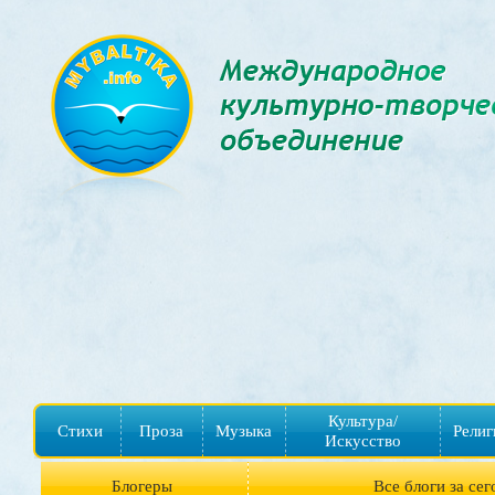
Культура/
Стихи
Проза
Музыка
Религ
Искусство
Блогеры
Все блоги за сег