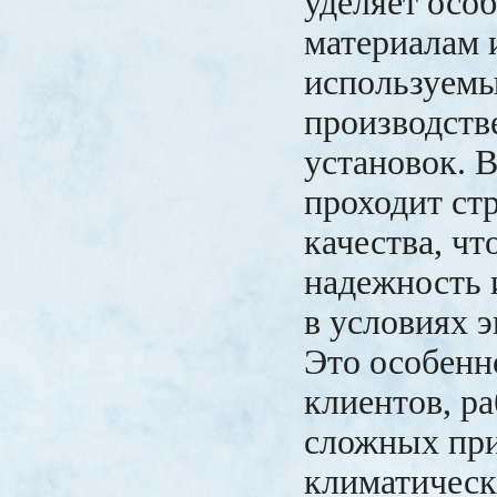
уделяет осо
материалам 
используем
производств
установок. 
проходит ст
качества, чт
надежность 
в условиях э
Это особенн
клиентов, р
сложных пр
климатическ