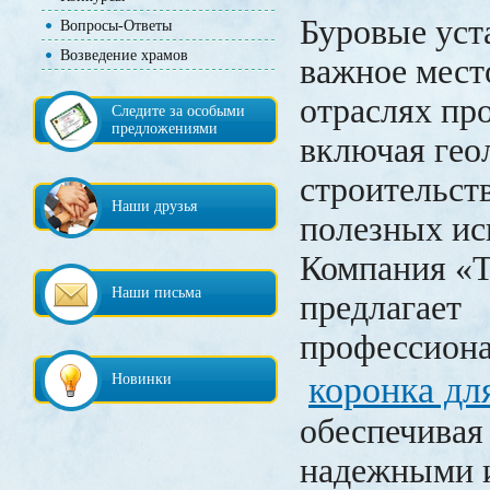
Буровые уст
Вопросы-Ответы
Возведение храмов
важное мест
отраслях пр
Следите за особыми
предложениями
включая гео
строительст
Наши друзья
полезных ис
Компания 
Наши письма
предлагает
профессиона
коронка дл
Новинки
обеспечивая
надежными 