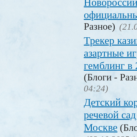
Новороссий
официальны
Разное)
(21.
Трекер кази
азартные иг
гемблинг в 
(Блоги - Раз
04:24)
Детский ко
речевой сад
Москве
(Бло