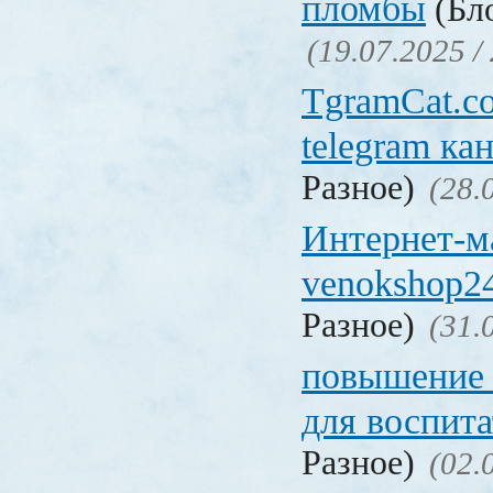
пломбы
(Бло
(19.07.2025 /
TgramCat.co
telegram ка
Разное)
(28.
Интернет-м
venokshop24
Разное)
(31.
повышение
для воспита
Разное)
(02.