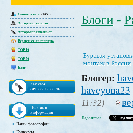
Сейчас в сети
(1053)
Блоги
-
Р
Авторские анонсы
Авторы приглашают
Вернуться на главную
TOP 10
Буровая установк
TOP 50
монтаж в России
Блоги
hav
Блогер:
Как себя
haveyona23
самореализовать
ве
11:32)
Полезная
информация
Поделиться:
Наши фотографии
Конкурсы