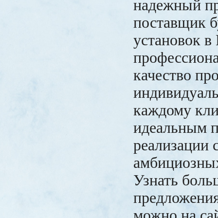
надежный пр
поставщик 
установок в 
профессиона
качество пр
индивидуаль
каждому кли
идеальным п
реализации 
амбициозных
Узнать боль
предложени
можно на сайт