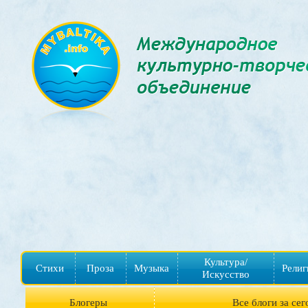
Культура/
Стихи
Проза
Музыка
Религ
Искусство
Блогеры
Все блоги за сег