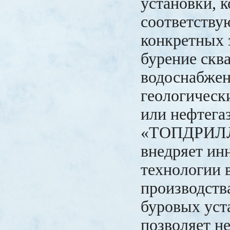
установки, 
соответству
конкретных з
бурение скв
водоснабжен
геологическ
или нефтега
«ТОПДРИЛЛ
внедряет ин
технологии 
производств
буровых уст
позволяет не